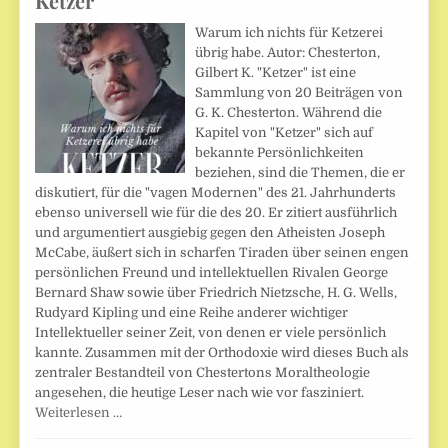
Ketzer
Warum ich nichts für Ketzerei
übrig habe. Autor: Chesterton,
Gilbert K. "Ketzer" ist eine
Sammlung von 20 Beiträgen von
G. K. Chesterton. Während die
Kapitel von "Ketzer" sich auf
bekannte Persönlichkeiten
beziehen, sind die Themen, die er
diskutiert, für die "vagen Modernen" des 21. Jahrhunderts
ebenso universell wie für die des 20. Er zitiert ausführlich
und argumentiert ausgiebig gegen den Atheisten Joseph
McCabe, äußert sich in scharfen Tiraden über seinen engen
persönlichen Freund und intellektuellen Rivalen George
Bernard Shaw sowie über Friedrich Nietzsche, H. G. Wells,
Rudyard Kipling und eine Reihe anderer wichtiger
Intellektueller seiner Zeit, von denen er viele persönlich
kannte. Zusammen mit der Orthodoxie wird dieses Buch als
zentraler Bestandteil von Chestertons Moraltheologie
angesehen, die heutige Leser nach wie vor fasziniert.
Weiterlesen …