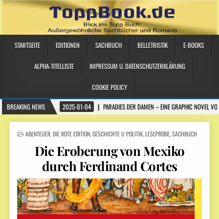
STARTSEITE
EDITIONEN
SACHBUCH
BELLETRISTIK
E-BOOKS
ALPHA-TITELLISTE
IMPRESSUM U. DATENSCHUTZERKLÄRUNG
COOKIE POLICY
BREAKING NEWS
2025-01-04
PARADIES DER DAMEN – EINE GRAPHIC NOVEL VO
POSTED IN
ABENTEUER
,
DIE ROTE EDITION
,
GESCHICHTE U POLITIK
,
LESEPROBE
,
SACHBUCH
Die Eroberung von Mexiko
durch Ferdinand Cortes