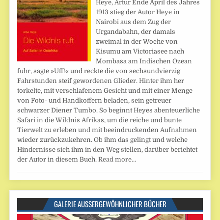
Heye, Artur Ende April des Jahres
1913 stieg der Autor Heye in
Nairobi aus dem Zug der
Urgandabahn, der damals
zweimal in der Woche von
Kisumu am Victoriasee nach
Mombasa am Indischen Ozean
fuhr, sagte »Uff!« und reckte die von sechsundvierzig
Fahrstunden steif gewordenen Glieder. Hinter ihm her
torkelte, mit verschlafenem Gesicht und mit einer Menge
von Foto- und Handkoffern beladen, sein getreuer
schwarzer Diener Tumbo. So beginnt Heyes abenteuerliche
Safari in die Wildnis Afrikas, um die reiche und bunte
Tierwelt zu erleben und mit beeindruckenden Aufnahmen
wieder zurückzukehren. Ob ihm das gelingt und welche
Hindernisse sich ihm in den Weg stellen, darüber berichtet
der Autor in diesem Buch.
Read more…
GALERIE AUSSERGEWÖHNLICHER BÜCHER