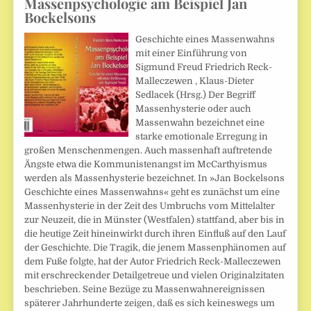
Massenpsychologie am Beispiel Jan
Bockelsons
Geschichte eines Massenwahns
mit einer Einführung von
Sigmund Freud Friedrich Reck-
Malleczewen , Klaus-Dieter
Sedlacek (Hrsg.) Der Begriff
Massenhysterie oder auch
Massenwahn bezeichnet eine
starke emotionale Erregung in
großen Menschenmengen. Auch massenhaft auftretende
Ängste etwa die Kommunistenangst im McCarthyismus
werden als Massenhysterie bezeichnet. In »Jan Bockelsons
Geschichte eines Massenwahns« geht es zunächst um eine
Massenhysterie in der Zeit des Umbruchs vom Mittelalter
zur Neuzeit, die in Münster (Westfalen) stattfand, aber bis in
die heutige Zeit hineinwirkt durch ihren Einfluß auf den Lauf
der Geschichte. Die Tragik, die jenem Massenphänomen auf
dem Fuße folgte, hat der Autor Friedrich Reck-Malleczewen
mit erschreckender Detailgetreue und vielen Originalzitaten
beschrieben. Seine Bezüge zu Massenwahnereignissen
späterer Jahrhunderte zeigen, daß es sich keineswegs um