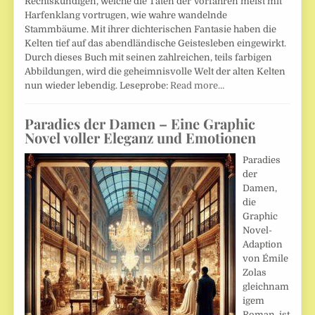
Rechtskundigen, welche die Taten der Vorfahren meist mit
Harfenklang vortrugen, wie wahre wandelnde
Stammbäume. Mit ihrer dichterischen Fantasie haben die
Kelten tief auf das abendländische Geistesleben eingewirkt.
Durch dieses Buch mit seinen zahlreichen, teils farbigen
Abbildungen, wird die geheimnisvolle Welt der alten Kelten
nun wieder lebendig. Leseprobe:
Read more…
Paradies der Damen – Eine Graphic
Novel voller Eleganz und Emotionen
Paradies
der
Damen,
die
Graphic
Novel-
Adaption
von Émile
Zolas
gleichnam
igem
Roman, ist