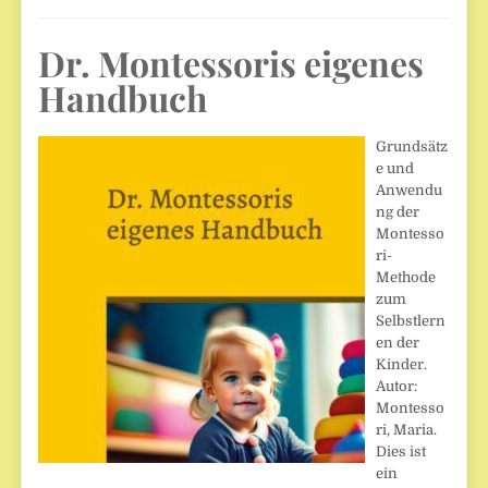
Dr. Montessoris eigenes
Handbuch
Grundsätz
e und
Anwendu
ng der
Montesso
ri-
Methode
zum
Selbstlern
en der
Kinder.
Autor:
Montesso
ri, Maria.
Dies ist
ein