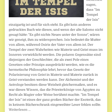
sagen,
dass "Im
Tempel
der Isis"
einzigartig ist und für sich steht. Es gibt kein anderes
gedrucktes Buch wie dieses, und wenn der alte Salomo nicht
gesagt hätte: "Es gibt nichts Neues unter der Sonne", wären
wir geneigt, ihm zu widersprechen. Isis bedeutet die Mutter
von allem, während Osiris der Vater von allem ist. Der
Tempel der zwei Wahrheiten wie Materie und Geist muss im
Inneren verwirklicht werden. Die polaren Gegensätze sind
diejenigen der Geschlechter, die als zwei Pole eines
Gesetzes oder Prinzips ausgedrückt werden, wie es die
hermetische Philosophie lehrt, bevor das Gesetz der
Polarisierung von Geist in Materie und Materie zurück in
Geist verstanden werden kann. Der Alchemist und der
Astrologe besitzen diese Weisheit gleichermaßen, und es
war dieses Wissen, das die Priesterkönige von Ägypten zu
Recht als Magier oder Weise berühmt machte. "Im Tempel
der Isis" ist eines der ganz großen Bücher der Esoterik, das
in keinem Bücherschrank eingeweihter Leser fehlen sollte.
Weiterlesen …