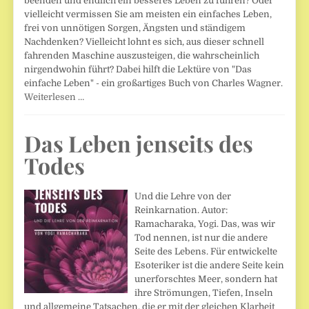
beenden und endlich ein besseres Leben zu führen? Oder
vielleicht vermissen Sie am meisten ein einfaches Leben,
frei von unnötigen Sorgen, Ängsten und ständigem
Nachdenken? Vielleicht lohnt es sich, aus dieser schnell
fahrenden Maschine auszusteigen, die wahrscheinlich
nirgendwohin führt? Dabei hilft die Lektüre von "Das
einfache Leben" - ein großartiges Buch von Charles Wagner.
Weiterlesen …
Das Leben jenseits des
Todes
Und die Lehre von der
Reinkarnation. Autor:
Ramacharaka, Yogi. Das, was wir
Tod nennen, ist nur die andere
Seite des Lebens. Für entwickelte
Esoteriker ist die andere Seite kein
unerforschtes Meer, sondern hat
ihre Strömungen, Tiefen, Inseln
und allgemeine Tatsachen, die er mit der gleichen Klarheit