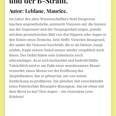
und der B-Strahl.
Autor:
Leblanc, Maurice.
Im Labor des alten Wissenschaftlers Noël Dorgeroux
tauchen ungewöhnliche, animierte Visionen auf, die Szenen
aus der Gegenwart und der Vergangenheit zeigen, jeweils
mit dem geometrischen Bild von drei Figuren oder Augen in
den Ecken eines Dreiecks. Sein Neffe, Victorien Beaugrand,
der später die Visionen beschrieb, die er als kleiner Junge
erlebte, fragte seinen Onkel immer wieder vergeblich nach
ihnen. Der Onkel hütete sein Geheimnis noch
eifersüchtiger, da er sich beobachtet und bedroht fühlte.
Tatsächlich wird er am Fuße einer wundersamen Mauer
ermordet, einen Monat vor der Eröffnung des
Amphitheaters, das er gebaut hat, um von seiner
Entdeckung zu profitieren. Zur gleichen Zeit verschwindet
seine Patentochter Bérangère Massignac. Hat sie etwas mit
dem Mord zu tun? Drei Augen – ein visionäres Lese-
Erlebnis!