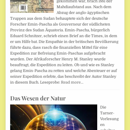
gekommen war, brach 1881 der
Mahdiaufstand aus. Nach dem
Abzug der anglo-ägyptischen
Truppen aus dem Sudan behauptete sich der deutsche
Forscher Emin-Pascha als Gouverneur der südlichsten
Provinz des Sudan Äquatoria. Emin-Pascha, bürgerlich
Eduard Schnitzer, schrieb einen Brief an die Times, in dem
er um Hilfe bat. Die Empathie in der britischen Bevölkerung
führte dazu, dass rasch die finanziellen Mittel für eine
Expedition zur Befreiung Emin-Paschas aufgebracht
wurden. Der Afrikaforscher Henry M. Stanley wurde
beauftragt, die Expedition zu leiten. Ob und wie es Stanley
gelang Emin-Pascha zu retten und welche Abenteuer er auf
seiner Expedition erlebte, das beschreibt der Autor Stanley
in diesem Buch. Leseprobe:
Read more…
Das Wesen der Natur
Die
Tarner-
Vorlesung
en