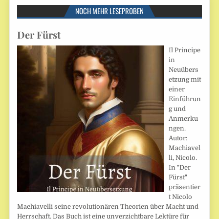
NOCH MEHR LESEPROBEN
Der Fürst
Il Principe
in
Neuübers
etzung mit
einer
Einführun
g und
Anmerku
ngen.
Autor:
Machiavel
li, Nicolo.
In "Der
Fürst"
präsentier
t Nicolo
Machiavelli seine revolutionären Theorien über Macht und
Herrschaft. Das Buch ist eine unverzichtbare Lektüre für