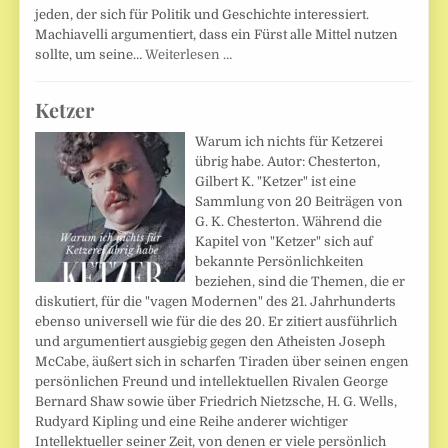
jeden, der sich für Politik und Geschichte interessiert.
Machiavelli argumentiert, dass ein Fürst alle Mittel nutzen
sollte, um seine…
Weiterlesen …
Ketzer
Warum ich nichts für Ketzerei
übrig habe. Autor: Chesterton,
Gilbert K. "Ketzer" ist eine
Sammlung von 20 Beiträgen von
G. K. Chesterton. Während die
Kapitel von "Ketzer" sich auf
bekannte Persönlichkeiten
beziehen, sind die Themen, die er
diskutiert, für die "vagen Modernen" des 21. Jahrhunderts
ebenso universell wie für die des 20. Er zitiert ausführlich
und argumentiert ausgiebig gegen den Atheisten Joseph
McCabe, äußert sich in scharfen Tiraden über seinen engen
persönlichen Freund und intellektuellen Rivalen George
Bernard Shaw sowie über Friedrich Nietzsche, H. G. Wells,
Rudyard Kipling und eine Reihe anderer wichtiger
Intellektueller seiner Zeit, von denen er viele persönlich