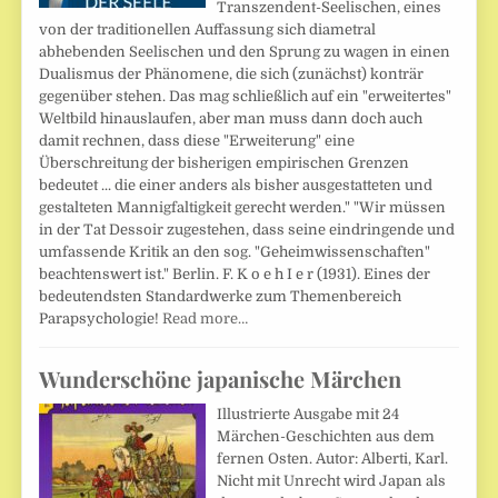
Transzendent-Seelischen, eines
von der traditionellen Auffassung sich diametral
abhebenden Seelischen und den Sprung zu wagen in einen
Dualismus der Phänomene, die sich (zunächst) konträr
gegenüber stehen. Das mag schließlich auf ein "erweitertes"
Weltbild hinauslaufen, aber man muss dann doch auch
damit rechnen, dass diese "Erweiterung" eine
Überschreitung der bisherigen empirischen Grenzen
bedeutet ... die einer anders als bisher ausgestatteten und
gestalteten Mannigfaltigkeit gerecht werden." "Wir müssen
in der Tat Dessoir zugestehen, dass seine eindringende und
umfassende Kritik an den sog. "Geheimwissenschaften"
beachtenswert ist." Berlin. F. K o e h I e r (1931). Eines der
bedeutendsten Standardwerke zum Themenbereich
Parapsychologie!
Read more…
Wunderschöne japanische Märchen
Illustrierte Ausgabe mit 24
Märchen-Geschichten aus dem
fernen Osten. Autor: Alberti, Karl.
Nicht mit Unrecht wird Japan als