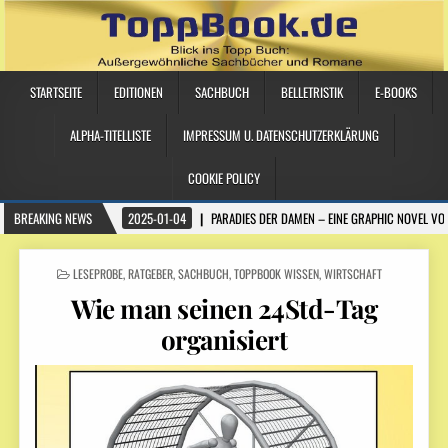
STARTSEITE
EDITIONEN
SACHBUCH
BELLETRISTIK
E-BOOKS
ALPHA-TITELLISTE
IMPRESSUM U. DATENSCHUTZERKLÄRUNG
COOKIE POLICY
BREAKING NEWS
2025-01-04
PARADIES DER DAMEN – EINE GRAPHIC NOVEL VO
POSTED IN
LESEPROBE
,
RATGEBER
,
SACHBUCH
,
TOPPBOOK WISSEN
,
WIRTSCHAFT
Wie man seinen 24Std-Tag
organisiert