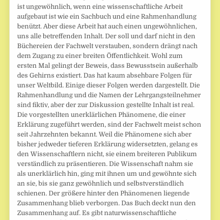
ist ungewöhnlich, wenn eine wissenschaftliche Arbeit
aufgebaut ist wie ein Sachbuch und eine Rahmenhandlung
benützt. Aber diese Arbeit hat auch einen ungewöhnlichen,
uns alle betreffenden Inhalt. Der soll und darf nicht in den
Büchereien der Fachwelt verstauben, sondern drängt nach
dem Zugang zu einer breiten Öffentlichkeit. Wohl zum
ersten Mal gelingt der Beweis, dass Bewusstsein außerhalb
des Gehirns existiert. Das hat kaum absehbare Folgen für
unser Weltbild. Einige dieser Folgen werden dargestellt. Die
Rahmenhandlung und die Namen der Lehrgangsteilnehmer
sind fiktiv, aber der zur Diskussion gestellte Inhalt ist real.
Die vorgestellten unerklärlichen Phänomene, die einer
Erklärung zugeführt werden, sind der Fachwelt meist schon
seit Jahrzehnten bekannt. Weil die Phänomene sich aber
bisher jedweder tieferen Erklärung widersetzten, gelang es
den Wissenschaftlern nicht, sie einem breiteren Publikum
verständlich zu präsentieren. Die Wissenschaft nahm sie
als unerklärlich hin, ging mit ihnen um und gewöhnte sich
an sie, bis sie ganz gewöhnlich und selbstverständlich
schienen. Der größere hinter den Phänomenen liegende
Zusammenhang blieb verborgen. Das Buch deckt nun den
Zusammenhang auf. Es gibt naturwissenschaftliche