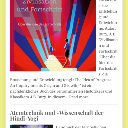
s, die
Entstehun
g und
Entwicklu
ng. Autor:
Bury, J. B.
"Zivilisatio
n und
Fortschritt
: Über die
Idee des
Fortschritt
s, die
Entstehung und Entwicklung (engl.: The Idea of Progress:
An Inquiry into its Origin and Growth) " ist ein
nachdenkliches Buch des renommierten Historikers und
Klassikers J.B. Bury. In diesem…
Read more…
Atemtechnik und -Wissenschaft der
Hindi-Yogi
Handbuch der fernöstlichen