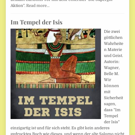
Aktion".
Read more…
Im Tempel der Isis
Die zwei
göttlichen
Wahrheite
n Materie
und Geist.
Autorin:
Wagner,
Belle M.
Wir
können
mit
Sicherheit
sagen,
dass "Im
Tempel
der Isis"
einzigartig ist und für sich steht. Es gibt kein anderes
gedrucktes Buch wie dieses, und wenn der alte Salomo nicht