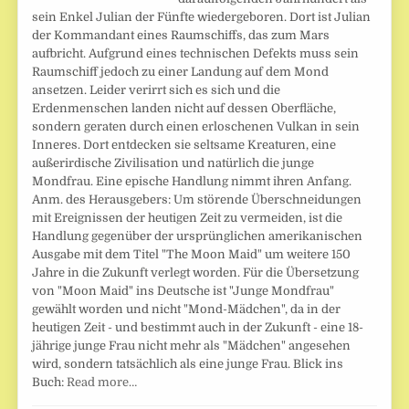
sein Enkel Julian der Fünfte wiedergeboren. Dort ist Julian
der Kommandant eines Raumschiffs, das zum Mars
aufbricht. Aufgrund eines technischen Defekts muss sein
Raumschiff jedoch zu einer Landung auf dem Mond
ansetzen. Leider verirrt sich es sich und die
Erdenmenschen landen nicht auf dessen Oberfläche,
sondern geraten durch einen erloschenen Vulkan in sein
Inneres. Dort entdecken sie seltsame Kreaturen, eine
außerirdische Zivilisation und natürlich die junge
Mondfrau. Eine epische Handlung nimmt ihren Anfang.
Anm. des Herausgebers: Um störende Überschneidungen
mit Ereignissen der heutigen Zeit zu vermeiden, ist die
Handlung gegenüber der ursprünglichen amerikanischen
Ausgabe mit dem Titel "The Moon Maid" um weitere 150
Jahre in die Zukunft verlegt worden. Für die Übersetzung
von "Moon Maid" ins Deutsche ist "Junge Mondfrau"
gewählt worden und nicht "Mond-Mädchen", da in der
heutigen Zeit - und bestimmt auch in der Zukunft - eine 18-
jährige junge Frau nicht mehr als "Mädchen" angesehen
wird, sondern tatsächlich als eine junge Frau. Blick ins
Buch:
Read more…