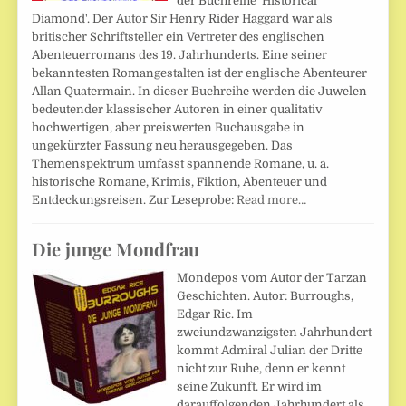
der Buchreihe 'Historical
Diamond'. Der Autor Sir Henry Rider Haggard war als
britischer Schriftsteller ein Vertreter des englischen
Abenteuerromans des 19. Jahrhunderts. Eine seiner
bekanntesten Romangestalten ist der englische Abenteurer
Allan Quatermain. In dieser Buchreihe werden die Juwelen
bedeutender klassischer Autoren in einer qualitativ
hochwertigen, aber preiswerten Buchausgabe in
ungekürzter Fassung neu herausgegeben. Das
Themenspektrum umfasst spannende Romane, u. a.
historische Romane, Krimis, Fiktion, Abenteuer und
Entdeckungsreisen. Zur Leseprobe:
Read more…
Die junge Mondfrau
Mondepos vom Autor der Tarzan
Geschichten. Autor: Burroughs,
Edgar Ric. Im
zweiundzwanzigsten Jahrhundert
kommt Admiral Julian der Dritte
nicht zur Ruhe, denn er kennt
seine Zukunft. Er wird im
darauffolgenden Jahrhundert als