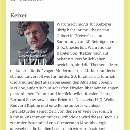
Ketzer
Warum ich nichts für Ketzerei
übrig habe. Autor: Chesterton,
Gilbert K. "Ketzer" ist eine
Sammlung von 20 Beiträgen von
G. K. Chesterton. Während die
Kapitel von "Ketzer" sich auf
bekannte Persönlichkeiten
beziehen, sind die Themen, die er
diskutiert, für die "vagen Modernen" des 21. Jahrhunderts
ebenso universell wie für die des 20. Er zitiert ausführlich
und argumentiert ausgiebig gegen den Atheisten Joseph
McCabe, äußert sich in scharfen Tiraden über seinen engen
persönlichen Freund und intellektuellen Rivalen George
Bernard Shaw sowie über Friedrich Nietzsche, H. G. Wells,
Rudyard Kipling und eine Reihe anderer wichtiger
Intellektueller seiner Zeit, von denen er viele persönlich
kannte. Zusammen mit der Orthodoxie wird dieses Buch als
zentraler Bestandteil von Chestertons Moraltheologie
angesehen, die heutige Leser nach wie vor fasziniert.