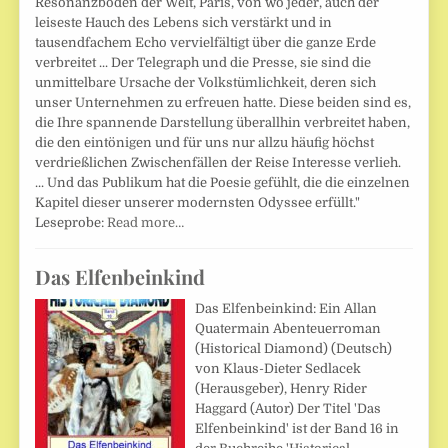
Resonanzboden der Welt, Paris, von wo jeder, auch der
leiseste Hauch des Lebens sich verstärkt und in
tausendfachem Echo vervielfältigt über die ganze Erde
verbreitet ... Der Telegraph und die Presse, sie sind die
unmittelbare Ursache der Volkstümlichkeit, deren sich
unser Unternehmen zu erfreuen hatte. Diese beiden sind es,
die Ihre spannende Darstellung überallhin verbreitet haben,
die den eintönigen und für uns nur allzu häufig höchst
verdrießlichen Zwischenfällen der Reise Interesse verlieh.
... Und das Publikum hat die Poesie gefühlt, die die einzelnen
Kapitel dieser unserer modernsten Odyssee erfüllt."
Leseprobe:
Read more…
Das Elfenbeinkind
Das Elfenbeinkind: Ein Allan
Quatermain Abenteuerroman
(Historical Diamond) (Deutsch)
von Klaus-Dieter Sedlacek
(Herausgeber), Henry Rider
Haggard (Autor) Der Titel 'Das
Elfenbeinkind' ist der Band 16 in