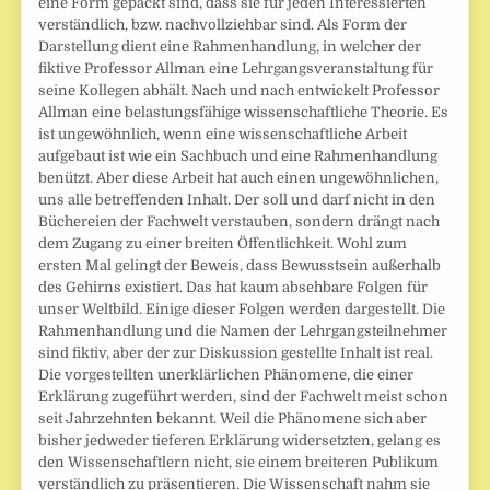
eine Form gepackt sind, dass sie für jeden Interessierten
verständlich, bzw. nachvollziehbar sind. Als Form der
Darstellung dient eine Rahmenhandlung, in welcher der
fiktive Professor Allman eine Lehrgangsveranstaltung für
seine Kollegen abhält. Nach und nach entwickelt Professor
Allman eine belastungsfähige wissenschaftliche Theorie. Es
ist ungewöhnlich, wenn eine wissenschaftliche Arbeit
aufgebaut ist wie ein Sachbuch und eine Rahmenhandlung
benützt. Aber diese Arbeit hat auch einen ungewöhnlichen,
uns alle betreffenden Inhalt. Der soll und darf nicht in den
Büchereien der Fachwelt verstauben, sondern drängt nach
dem Zugang zu einer breiten Öffentlichkeit. Wohl zum
ersten Mal gelingt der Beweis, dass Bewusstsein außerhalb
des Gehirns existiert. Das hat kaum absehbare Folgen für
unser Weltbild. Einige dieser Folgen werden dargestellt. Die
Rahmenhandlung und die Namen der Lehrgangsteilnehmer
sind fiktiv, aber der zur Diskussion gestellte Inhalt ist real.
Die vorgestellten unerklärlichen Phänomene, die einer
Erklärung zugeführt werden, sind der Fachwelt meist schon
seit Jahrzehnten bekannt. Weil die Phänomene sich aber
bisher jedweder tieferen Erklärung widersetzten, gelang es
den Wissenschaftlern nicht, sie einem breiteren Publikum
verständlich zu präsentieren. Die Wissenschaft nahm sie