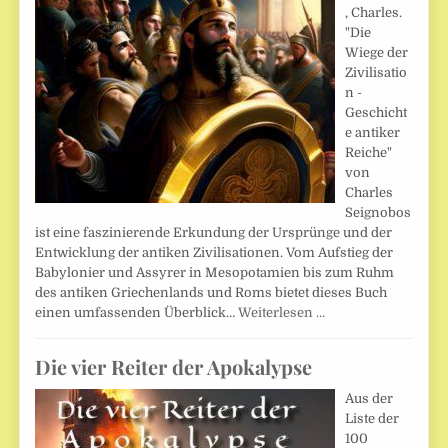
, Charles.
"Die
Wiege der
Zivilisatio
n -
Geschicht
e antiker
Reiche"
von
Charles
Seignobos
ist eine faszinierende Erkundung der Ursprünge und der
Entwicklung der antiken Zivilisationen. Vom Aufstieg der
Babylonier und Assyrer in Mesopotamien bis zum Ruhm
des antiken Griechenlands und Roms bietet dieses Buch
einen umfassenden Überblick…
Weiterlesen …
Die vier Reiter der Apokalypse
Aus der
Liste der
100