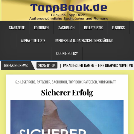
STARTSEITE
EDITIONEN
SACHBUCH
BELLETRISTIK
E-BOOKS
ALPHA-TITELLISTE
IMPRESSUM U. DATENSCHUTZERKLÄRUNG
COOKIE POLICY
BREAKING NEWS
2025-01-04
PARADIES DER DAMEN – EINE GRAPHIC NOVEL VO
POSTED IN
LESEPROBE
,
RATGEBER
,
SACHBUCH
,
TOPPBOOK RATGEBER
,
WIRTSCHAFT
Sicherer Erfolg