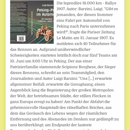
Die legendäre 16.000 km - Rallye
1907. Autor: Barzini, Luigi. "Gibt es
jemanden, der diesen Sommer
eine Fahrt per Automobil von
Peking nach Paris unternehmen
wird?", fragte die Pariser Zeitung
Le Matin am 31. Januar 1907. Es
meldeten sich 40 Teilnehmer für
das Rennen an. Aufgrund unüberwindlicher
Schwierigkeiten starteten letztlich doch nur fünf Teams am
10. Juni um 8:00 Uhr in Peking. Der aus einer
Patrizierfamilie stammende Scipione Borghese, der Sieger
dieses Rennens, schreibt an sein Teammitglied, den
Journalisten und Autor Luigi Barzini: "Uns [...] erwartete
allgemeiner Beifall, erwartete die Genugtuung, einen
Augenblick lang die Begeisterung der großen Metropolen
der Welt, der betriebsamen Städte, der stillen Flecken in
ganz Europa erregt zu haben! Am Punkt der Abfahrt die
geheimnisvolle Hauptstadt des rätselhaften Reiches, aus
dem das Geräusch des Lebens wegen der räumlichen
Entfernung und des Abstandes im Denken nur gedämpft zu
uns herüberklingt; am Endpunkt der lauteste