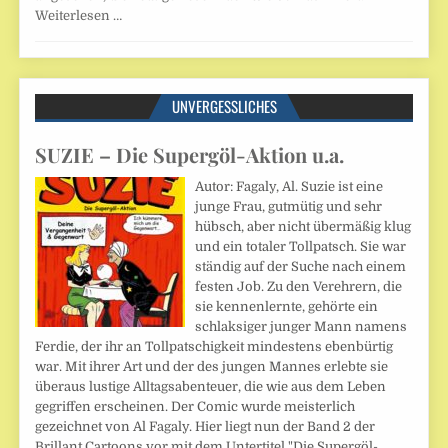
Weiterlesen …
UNVERGESSLICHES
SUZIE – Die Supergöl-Aktion u.a.
Autor: Fagaly, Al. Suzie ist eine
junge Frau, gutmütig und sehr
hübsch, aber nicht übermäßig klug
und ein totaler Tollpatsch. Sie war
ständig auf der Suche nach einem
festen Job. Zu den Verehrern, die
sie kennenlernte, gehörte ein
schlaksiger junger Mann namens
Ferdie, der ihr an Tollpatschigkeit mindestens ebenbürtig
war. Mit ihrer Art und der des jungen Mannes erlebte sie
überaus lustige Alltagsabenteuer, die wie aus dem Leben
gegriffen erscheinen. Der Comic wurde meisterlich
gezeichnet von Al Fagaly. Hier liegt nun der Band 2 der
Brillant Cartoons vor mit dem Untertitel "Die Supergöl-