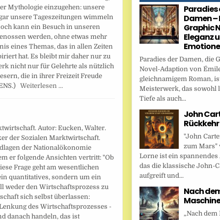
Paradies 
der Mythologie einzugehen: unsere
Damen – 
ogar unsere Tageszeitungen wimmeln
Graphic N
noch kann ein Besuch in unseren
Eleganz 
genossen werden, ohne etwas mehr
Emotion
nis eines Themas, das in allen Zeiten
riert hat. Es bleibt mir daher nur zu
Paradies der Damen, die 
rk nicht nur für Gelehrte als nützlich
Novel-Adaption von Émile
ern, die in ihrer Freizeit Freude
gleichnamigem Roman, ist
ERENS.)
Weiterlesen …
Meisterwerk, das sowohl l
Tiefe als auch...
John Cart
Rückkehr
twirtschaft. Autor: Eucken, Walter.
"John Carte
ker der Sozialen Marktwirtschaft.
zum Mars" 
ndlagen der Nationalökonomie
Lorne ist ein spannendes
em er folgende Ansichten vertritt: "Ob
das die klassische John-C
diese Frage geht am wesentlichen
aufgreift und...
ein quantitatives, sondern um ein
oll weder den Wirtschaftsprozess zu
Nach dem 
chaft sich selbst überlassen:
Maschin
d Lenkung des Wirtschaftsprozesses -
„Nach dem F
d danach handeln, das ist