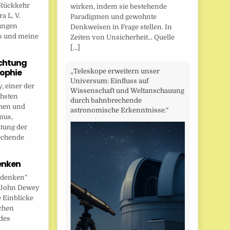
Rückkehr
wirken, indem sie bestehende
a L. V.
Paradigmen und gewohnte
ungen
Denkweisen in Frage stellen. In
s und meine
Zeiten von Unsicherheit... Quelle
[...]
chtung
sophie
„Teleskope erweitern unser
Universum: Einfluss auf
 einer der
Wissenschaft und Weltanschauung
chsten
durch bahnbrechende
hen und
astronomische Erkenntnisse.“
mus,
htung der
echende
enken
 denken"
t John Dewey
e Einblicke
ichen
des