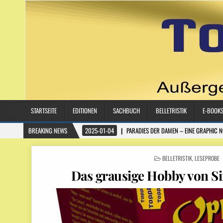
STARTSEITE
EDITIONEN
SACHBUCH
BELLETRISTIK
E-BOOK
BREAKING NEWS
2025-01-04
PARADIES DER DAMEN – EINE GRAPHIC 
POSTED IN
BELLETRISTIK
,
LESEPROBE
Das grausige Hobby von Si