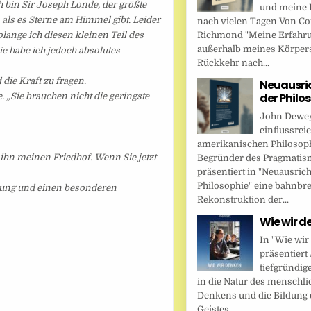
ch bin Sir Joseph Londe, der größte
und meine 
 als es Sterne am Himmel gibt. Leider
nach vielen Tagen Von Cor
olange ich diesen kleinen Teil des
Richmond "Meine Erfahr
außerhalb meines Körper
Sie habe ich jedoch absolutes
Rückkehr nach...
ie Kraft zu fragen.
Neuausri
der Philo
e. „Sie brauchen nicht die geringste
John Dewey,
einflussrei
amerikanischen Philosop
e ihn meinen Friedhof. Wenn Sie jetzt
Begründer des Pragmatis
präsentiert in "Neuausric
Philosophie" eine bahnbr
nnung und einen besonderen
Rekonstruktion der...
Wie wir d
In "Wie wir
präsentier
tiefgründig
in die Natur des menschl
Denkens und die Bildung 
Geistes....