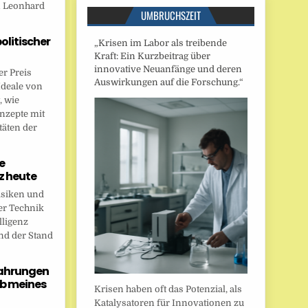
n Leonhard
UMBRUCHSZEIT
politischer
„Krisen im Labor als treibende
Kraft: Ein Kurzbeitrag über
innovative Neuanfänge und deren
r Preis
Auswirkungen auf die Forschung.“
Ideale von
, wie
onzepte mit
täten der
e
nz heute
isiken und
er Technik
lligenz
nd der Stand
fahrungen
b meines
Krisen haben oft das Potenzial, als
Katalysatoren für Innovationen zu