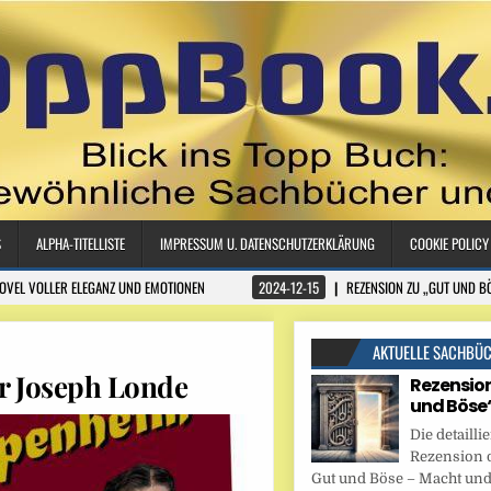
S
ALPHA-TITELLISTE
IMPRESSUM U. DATENSCHUTZERKLÄRUNG
COOKIE POLICY
NOVEL VOLLER ELEGANZ UND EMOTIONEN
2024-12-15
REZENSION ZU „GUT UND B
AKTUELLE SACHBÜ
r Joseph Londe
Rezension
und Böse
Die detaillie
Rezension 
Gut und Böse – Macht und