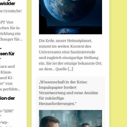
wickler
s://youtu.be/
GPT Von
chen Sie in
wicklung ein
anger für...
Die Erde, unser Heimatplanet,
nimmt im weiten Kontext des
-
Universums eine faszinierende
sen für
und zugleich einzigartige Stellung
r
ein. Sie ist der einzige bekannte Ort,
kurz und
an dem... Quelle
[...]
 Klaus-
 und KI-
„Wissenschaft in der Krise:
er" von
Impulspapier fordert
 perfekte...
Verantwortung und neue Ansätze
ion der
für zukünftige
Herausforderungen.“
h="1280"
"
e/wp-