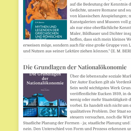
auf die Bedeutung der Kenntnis 
Gedichte, unsere Romane und s
von klassischen Anspielungen; 
Kunstgalerien und Museen voll 
als nur eine oberflächliche Kennt
Maler, Bildhauer und Dichter inspi
hoffen, dass sich mein kleines We
erweisen möge, sondern auch für eine große Gruppe von Les
und Nutzen aus seiner Lektüre ziehen können." (E. M. B
Die Grundlagen der Nationalökonomie
Über die lebensnahe soziale Mark
Der Autor Eucken gilt als Vorden
Sein wohl wichtigstes Werk Gru
veröffentlichte Eucken 1939, in d
wenig oder mehr Staatstätigkeit-
vorbei. Es handelt sich nicht um 
qualitatives Problem. Der Staat s
steuern versuchen, noch die Wirts
Staatliche Planung der Formen - ja; staatliche Planung un
nein. Den Unterschied von Form und Prozess erkennen un