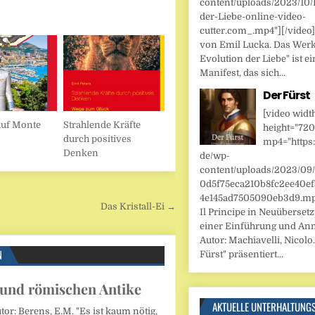
content/uploads/2023/10/
der-Liebe-online-video-
cutter.com_.mp4"][/video
von Emil Lucka. Das Werk
Evolution der Liebe" ist ei
Manifest, das sich...
Der Fürst
[video widt
uf Monte
Strahlende Kräfte
height="720
durch positives
mp4="https:
Denken
de/wp-
content/uploads/2023/09
0d5f75eca210b8fc2ee40ef
4e145ad7505090eb3d9.mp4
Das Kristall-Ei →
Il Principe in Neuüberset
einer Einführung und An
Autor: Machiavelli, Nicolo.
N
Fürst" präsentiert...
 und römischen Antike
AKTUELLE UNTERHALTUNG
or: Berens, E.M. "Es ist kaum nötig,