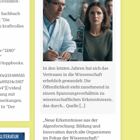
Evolution-
] Sachbuch
 "Die
n kraftvolles
h="1280"
"
//toppbooks.
In den letzten Jahren hat sich das
Vertrauen in die Wissenschaft
/0e213489fd5
erheblich gewandelt. Die
a99214c3817
Öffentlichkeit steht zunehmend in
"][/video]
einem Spannungsverhältnis zu
zung mit
wissenschaftlichen Erkenntnissen,
merkungen.
das durch... Quelle
[...]
 In "Der
„Neue Erkenntnisse aus der
Algenforschung: Bildung und
Innovation durch alte Organismen
SLITERATUR
im Fokus der Wissenschaft.“