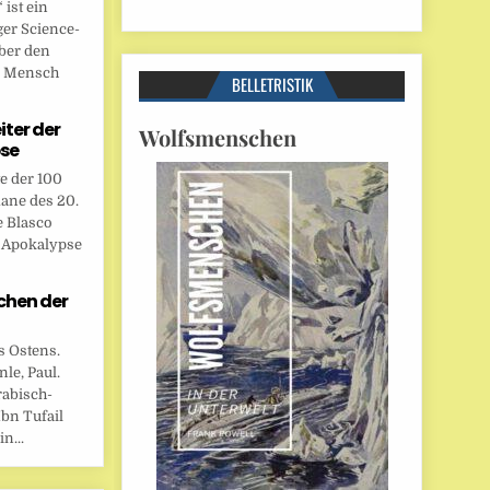
ist ein
ger Science-
ber den
n Mensch
BELLETRISTIK
eiter der
Wolfsmenschen
se
te der 100
ane des 20.
e Blasco
r Apokalypse
chen der
s Ostens.
le, Paul.
rabisch-
bn Tufail
n...