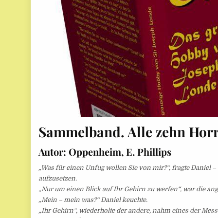
Sammelband. Alle zehn Horr
Autor:
Oppenheim, E. Phillips
„Was für einen Unfug wollen Sie von mir?“, fragte Daniel – 
aufzusetzen.
„Nur um einen Blick auf Ihr Gehirn zu werfen“, war die a
„Mein – mein was?“ Daniel keuchte.
„Ihr Gehirn“, wiederholte der andere, nahm eines der Mess