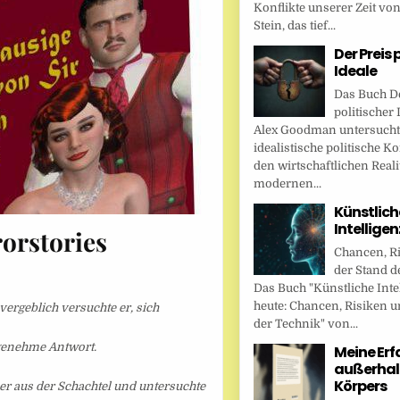
Konflikte unserer Zeit vo
Stein, das tief...
Der Preis 
Ideale
Das Buch De
politischer 
Alex Goodman untersucht
idealistische politische K
den wirtschaftlichen Reali
modernen...
Künstlich
Intellige
orstories
Chancen, R
der Stand d
Das Buch "Künstliche Inte
heute: Chancen, Risiken u
vergeblich versuchte er, sich
der Technik" von...
ngenehme Antwort.
Meine Er
außerhal
Körpers
er aus der Schachtel und untersuchte