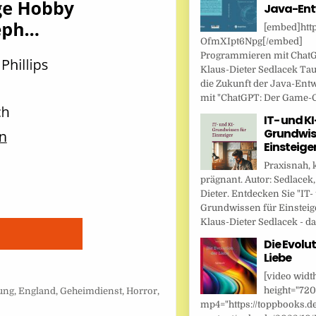
Java-Ent
[embed]http
OfmXIpt6Npg[/embed]
Programmieren mit Chat
Klaus-Dieter Sedlacek Tau
die Zukunft der Java-Ent
mit "ChatGPT: Der Game-Ch
IT- und KI
Grundwis
Einsteige
Praxisnah, 
prägnant. Autor: Sedlacek,
Dieter. Entdecken Sie "IT-
Grundwissen für Einsteig
Klaus-Dieter Sedlacek - das
Die Evolut
Liebe
[video widt
height="720
ung
,
England
,
Geheimdienst
,
Horror
,
mp4="https://toppbooks.d