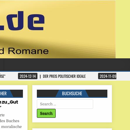
ÖSE“
2024-12-14
DER PREIS POLITISCHER IDEALE
2024-11-09
DATA
CHER
BUCHSUCHE
 zu „Gut
Search for:
“
rte
des Buches
 moralische