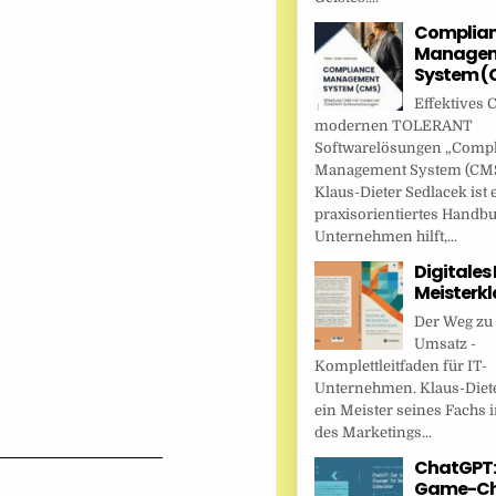
Complia
Managem
System (
Effektives 
modernen TOLERANT
Softwarelösungen „Comp
Management System (CMS
Klaus-Dieter Sedlacek ist 
praxisorientiertes Handbu
Unternehmen hilft,...
Digitales
Meisterkl
Der Weg zu
Umsatz -
Komplettleitfaden für IT-
Unternehmen. Klaus-Diete
ein Meister seines Fachs i
des Marketings...
ChatGPT:
Game-Ch