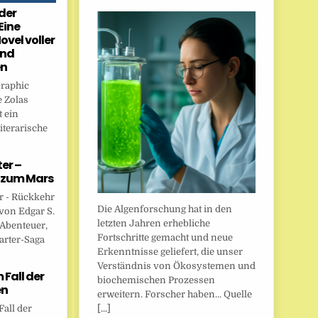
der
Eine
ovel voller
und
en
Graphic
 Zolas
 ein
iterarische
er –
 zum Mars
r - Rückkehr
Die Algenforschung hat in den
von Edgar S.
letzten Jahren erhebliche
 Abenteuer,
Fortschritte gemacht und neue
arter-Saga
Erkenntnisse geliefert, die unser
Verständnis von Ökosystemen und
Fall der
biochemischen Prozessen
en
erweitern. Forscher haben... Quelle
[...]
all der