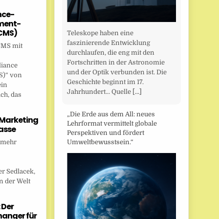
nce-
ent-
CMS)
Teleskope haben eine
faszinierende Entwicklung
CMS mit
durchlaufen, die eng mit den
Fortschritten in der Astronomie
liance
und der Optik verbunden ist. Die
)“ von
Geschichte beginnt im 17.
ein
Jahrhundert... Quelle
[...]
ch, das
„Die Erde aus dem All: neues
 Marketing
Lehrformat vermittelt globale
asse
Perspektiven und fördert
 mehr
Umweltbewusstsein.“
r Sedlacek,
n der Welt
 Der
anger für