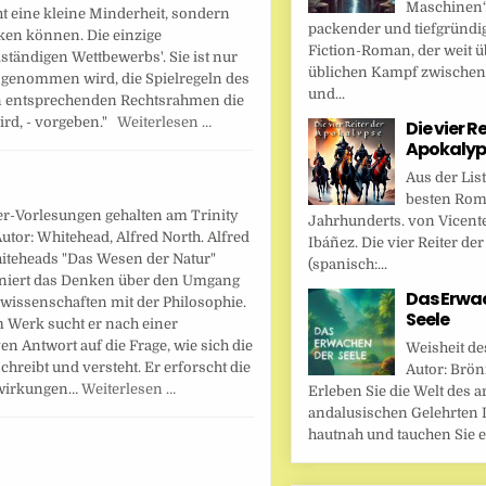
Maschinen“ 
ht eine kleine Minderheit, sondern
packender und tiefgründi
ken können. Die einzige
Fiction-Roman, der weit ü
llständigen Wettbewerbs'. Sie ist nur
üblichen Kampf zwische
t genommen wird, die Spielregeln des
und...
en entsprechenden Rechtsrahmen die
wird, - vorgeben."
Weiterlesen …
Die vier R
Apokalyp
Aus der Lis
besten Rom
er-Vorlesungen gehalten am Trinity
Jahrhunderts. von Vicent
Autor: Whitehead, Alfred North. Alfred
Ibáñez. Die vier Reiter de
iteheads "Das Wesen der Natur"
(spanisch:...
oniert das Denken über den Umgang
Das Erwa
wissenschaften mit der Philosophie.
Seele
m Werk sucht er nach einer
ven Antwort auf die Frage, wie sich die
Weisheit de
chreibt und versteht. Er erforscht die
Autor: Brönn
wirkungen…
Weiterlesen …
Erleben Sie die Welt des a
andalusischen Gelehrten I
hautnah und tauchen Sie ei