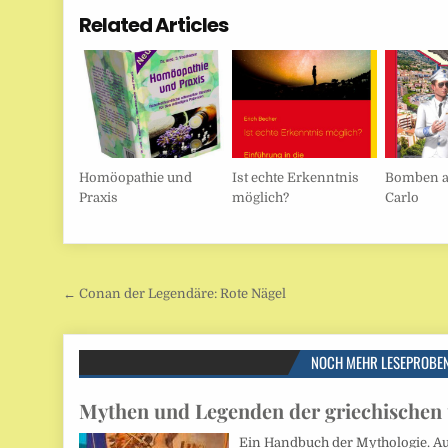
Related Articles
Homöopathie und
Ist echte Erkenntnis
Bomben a
Praxis
möglich?
Carlo
Beitragsnavigation
← Conan der Legendäre: Rote Nägel
NOCH MEHR LESEPROBE
Mythen und Legenden der griechischen
Ein Handbuch der Mythologie. Aut