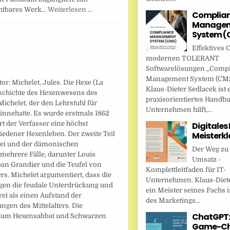
htbares Werk…
Weiterlesen …
Complia
Managem
System (
Effektives 
modernen TOLERANT
Softwarelösungen „Comp
Management System (CMS
or: Michelet, Jules. Die Hexe (La
Klaus-Dieter Sedlacek ist 
Geschichte des Hexenwesens des
praxisorientiertes Handbu
ichelet, der den Lehrstuhl für
Unternehmen hilft,...
innehatte. Es wurde erstmals 1862
ert der Verfasser eine höchst
Digitales
Meisterkl
edener Hexenleben. Der zweite Teil
erei und der dämonischen
Der Weg zu
 mehrere Fälle, darunter Louis
Umsatz -
ban Grandier und die Teufel von
Komplettleitfaden für IT-
. Michelet argumentiert, dass die
Unternehmen. Klaus-Diete
egen die feudale Unterdrückung und
ein Meister seines Fachs i
rei als einen Aufstand der
des Marketings...
gen des Mittelalters. Die
ChatGPT:
g zum Hexensabbat und Schwarzen
Game-Ch