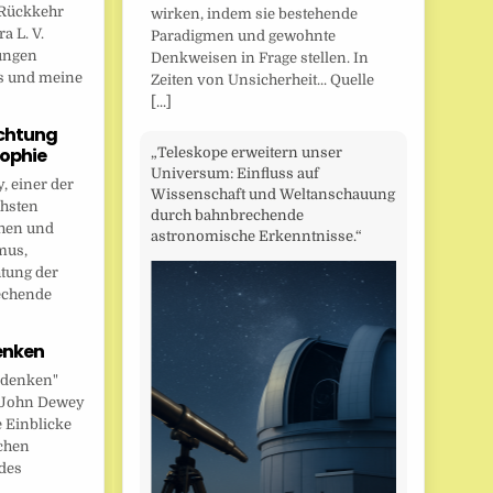
Rückkehr
wirken, indem sie bestehende
a L. V.
Paradigmen und gewohnte
ungen
Denkweisen in Frage stellen. In
s und meine
Zeiten von Unsicherheit... Quelle
[...]
chtung
sophie
„Teleskope erweitern unser
Universum: Einfluss auf
 einer der
Wissenschaft und Weltanschauung
chsten
durch bahnbrechende
hen und
astronomische Erkenntnisse.“
mus,
htung der
echende
enken
 denken"
t John Dewey
e Einblicke
ichen
des