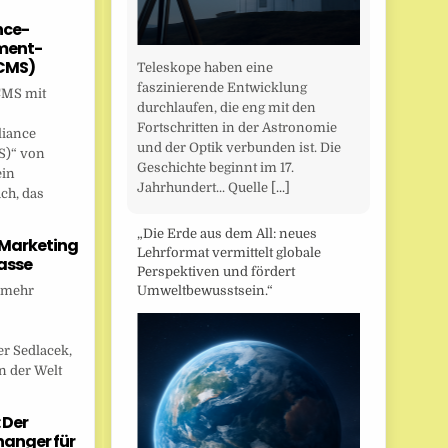
nce-
ent-
CMS)
Teleskope haben eine
faszinierende Entwicklung
CMS mit
durchlaufen, die eng mit den
Fortschritten in der Astronomie
liance
und der Optik verbunden ist. Die
)“ von
Geschichte beginnt im 17.
ein
Jahrhundert... Quelle
[...]
ch, das
„Die Erde aus dem All: neues
 Marketing
Lehrformat vermittelt globale
asse
Perspektiven und fördert
 mehr
Umweltbewusstsein.“
r Sedlacek,
n der Welt
 Der
anger für