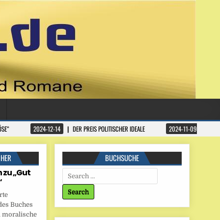
ÖSE“
2024-12-14
DER PREIS POLITISCHER IDEALE
2024-11-09
DATA
CHER
BUCHSUCHE
 zu „Gut
Search for:
“
rte
des Buches
 moralische