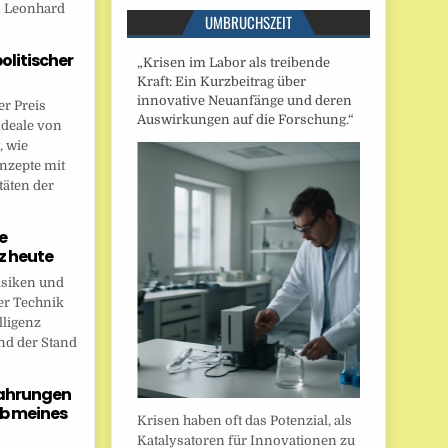
n Leonhard
UMBRUCHSZEIT
politischer
„Krisen im Labor als treibende
Kraft: Ein Kurzbeitrag über
innovative Neuanfänge und deren
r Preis
Auswirkungen auf die Forschung.“
Ideale von
, wie
onzepte mit
täten der
e
nz heute
isiken und
er Technik
lligenz
nd der Stand
fahrungen
b meines
Krisen haben oft das Potenzial, als
Katalysatoren für Innovationen zu