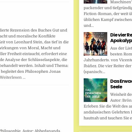
Maschinen“ 
packender und tiefgründi
Fiction-Roman, der weit ü
üblichen Kampf zwische
und...
llierte Rezension des Buches Gut und
Die vier R
acht und moralische Konflikte
Apokalyp
eit von Leonhard Stein, das tief in die
irkungen von Moral, Macht und
Aus der Lis
ller Freiheit eintaucht, erfordert eine
besten Rom
e Analyse der Schlüsselaspekte, die
Jahrhunderts. von Vicent
behandelt werden. Inhalt und Thema:
Ibáñez. Die vier Reiter de
 begleitet den Philosophen Jonas
(spanisch:...
Weiterlesen …
Das Erwa
Seele
Weisheit de
Autor: Brönn
Erleben Sie die Welt des a
andalusischen Gelehrten I
hautnah und tauchen Sie ei
Philosophie. Autor: Abhedananda,