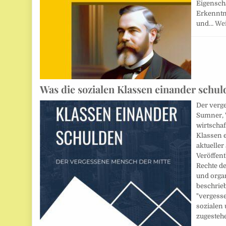
Eigensch
Erkenntn
und…
Wei
Was die sozialen Klassen einander schul
Der verg
Sumner, 
wirtschaf
Klassen e
aktueller 
Veröffent
Rechte d
und orga
beschrieb
"vergess
sozialen
zugeste