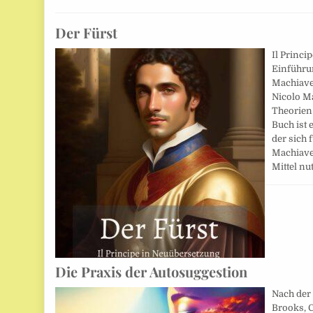
Der Fürst
Il Princi
Einführu
Machiavel
Nicolo Ma
Theorien
Buch ist 
der sich 
Machiavel
Mittel nu
Die Praxis der Autosuggestion
Nach der
Brooks, C