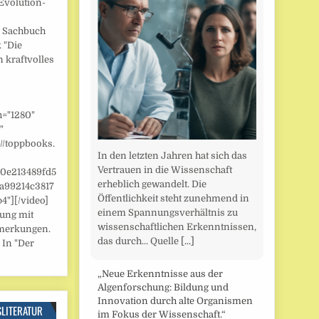
Evolution-
] Sachbuch
 "Die
n kraftvolles
h="1280"
"
//toppbooks.
In den letzten Jahren hat sich das
Vertrauen in die Wissenschaft
/0e213489fd5
erheblich gewandelt. Die
a99214c3817
Öffentlichkeit steht zunehmend in
"][/video]
einem Spannungsverhältnis zu
zung mit
wissenschaftlichen Erkenntnissen,
merkungen.
das durch... Quelle
[...]
 In "Der
„Neue Erkenntnisse aus der
Algenforschung: Bildung und
Innovation durch alte Organismen
SLITERATUR
im Fokus der Wissenschaft.“