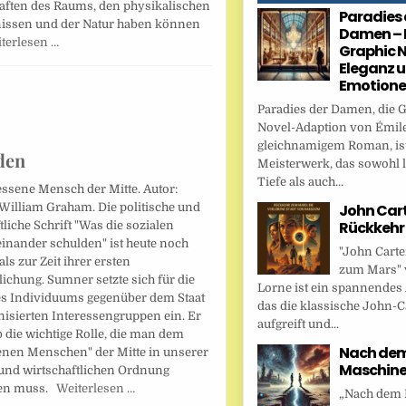
aften des Raums, den physikalischen
Paradies 
issen und der Natur haben können
Damen – 
terlesen …
Graphic N
Eleganz 
Emotion
Paradies der Damen, die 
Novel-Adaption von Émile
gleichnamigem Roman, ist
den
Meisterwerk, das sowohl l
Tiefe als auch...
essene Mensch der Mitte. Autor:
John Cart
William Graham. Die politische und
Rückkehr
tliche Schrift "Was die sozialen
inander schulden" ist heute noch
"John Carte
als zur Zeit ihrer ersten
zum Mars" 
lichung. Sumner setzte sich für die
Lorne ist ein spannendes
es Individuums gegenüber dem Staat
das die klassische John-C
nisierten Interessengruppen ein. Er
aufgreift und...
 die wichtige Rolle, die man dem
Nach dem 
enen Menschen" der Mitte in unserer
Maschin
 und wirtschaftlichen Ordnung
hen muss.
Weiterlesen …
„Nach dem F