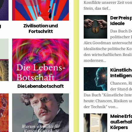
Konflikte unserer Zeit vo
Stein, das tief...
Der Preis 
Ideale
g
Zivilisation und
Fortschritt
Das Buch De
politischer 
Alex Goodman untersucht
idealistische politische K
den wirtschaftlichen Reali
modernen...
Künstlich
Intellige
Chancen, R
Die Lebensbotschaft
der Stand d
Das Buch "Künstliche Inte
heute: Chancen, Risiken u
der Technik" von...
Meine Er
außerhal
Körpers