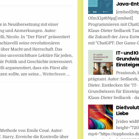
Java-Ent
[embed]http
OfmXIpt6Npg[/embed]
Programmieren mit Chat
pe in Neuübersetzung mit einer
Klaus-Dieter Sedlacek Tau
ng und Anmerkungen. Autor:
die Zukunft der Java-Ent
li, Nicolo. In "Der Fürst" präsentiert
mit "ChatGPT: Der Game-Ch
chiavelli seine revolutionären
 über Macht und Herrschaft. Das
IT- und KI
eine unverzichtbare Lektüre für jeden,
Grundwis
für Politik und Geschichte interessiert.
Einsteige
li argumentiert, dass ein Fürst alle
Praxisnah, 
tzen sollte, um seine…
Weiterlesen …
prägnant. Autor: Sedlacek,
Dieter. Entdecken Sie "IT-
Grundwissen für Einsteig
Klaus-Dieter Sedlacek - das
Die Evolut
Liebe
[video widt
height="720
 Methode von Emile Coué. Autor:
mp4="https://toppbooks.d
. Harry. Erreiche die Kontrolle über