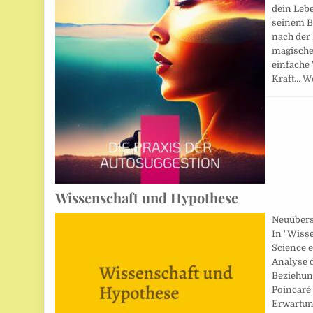
dein Lebe
seinem B
nach der
magische
einfache 
Kraft…
We
Wissenschaft und Hypothese
Neuüberse
In "Wisse
Science e
Analyse 
Beziehun
Poincaré 
Erwartun