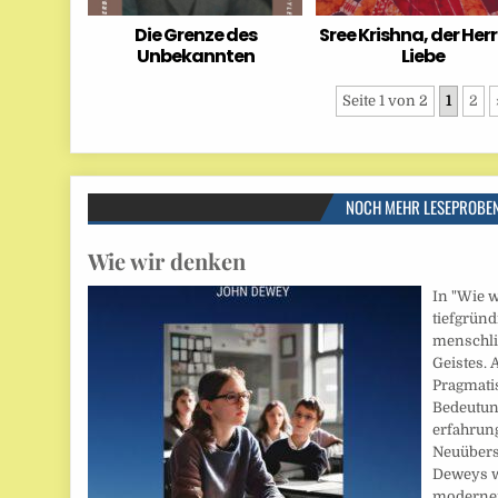
Die Grenze des
Sree Krishna, der Herr
Unbekannten
Liebe
Seite 1 von 2
1
2
NOCH MEHR LESEPROBE
Wie wir denken
In "Wie 
tiefgründ
menschli
Geistes. 
Pragmati
Bedeutun
erfahrun
Neuübers
Deweys w
modernen