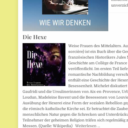
unverzic
Die Hexe
Weise Frauen des Mittelalters. Aut
sorcière) ist ein Buch über die 
französischen Historikers Jules M
Geschichte am Collège de France 
veröffentlicht. Im ersten Teil lief
romantische Nachbildung verschi
enthält eine Geschichte der Hex
Besessenheit. Michelet diskutiert
Gaufridi und die Ursulinerinnen von Aix-en-Provence, Ur
Loudun, Madeleine Bavent und die Besessenen von Louviers
Ausübung der Hexerei eine Form der sozialen Rebellion g
die römisch-katholische Kirche sei. Er betrachtet die Zaube
menschlichen Natur gegen die Schrecken und Unterdrückun
Teilnehmer der geheimen Religion träfen sich regelmäßi
Messen. (Quelle: Wikipedia)
Weiterlesen …