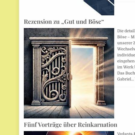
Rezension zu „Gut und Böse“
Die detai
Böse – M
unserer Z
Wechselw
individue
eingehend
im Werk 
Das Buch
Gabriel…
Fünf Vorträge über Reinkarnation
Vedanta-