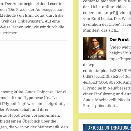
content/uploads/2023/10/
n. Der Autor begleitet den Leser in
der-Liebe-online-video-
uch "Die Praxis der Autosuggestion
cutter.com_.mp4"][/video
 Methode von Emil Coué" durch die
von Emil Lucka. Das Werk
 Welt des Unbewussten. Auf eine
Evolution der Liebe" ist ei
Weise lernen wir, wie wir durch die
Manifest, das sich...
iterlesen …
Der Fürst
[video widt
height="720
mp4="https:
de/wp-
content/uploads/2023/09
0d5f75eca210b8fc2ee40ef
4e145ad7505090eb3d9.mp4
Il Principe in Neuüberset
tzung 2023. Autor: Poincaré, Henri.
einer Einführung und An
nschaft und Hypothese (frz. La
Autor: Machiavelli, Nicolo.
t l'Hypothèse)" wird eine tiefgründige
Fürst" präsentiert...
der Wissenschaft und ihrer
g zu Hypothesen vorgenommen.
bietet einen Überblick über die
AKTUELLE UNTERHALTUNG
gen, die wir von der Mathematik, den