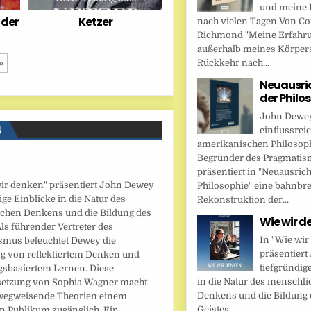
und meine 
 der
Ketzer
nach vielen Tagen Von Cor
Richmond "Meine Erfahr
außerhalb meines Körper
Rückkehr nach...
»
Neuausri
der Philo
John Dewey,
N
einflussrei
amerikanischen Philosop
Begründer des Pragmatis
präsentiert in "Neuausric
wir denken" präsentiert John Dewey
Philosophie" eine bahnbr
ige Einblicke in die Natur des
Rekonstruktion der...
chen Denkens und die Bildung des
Wie wir d
Als führender Vertreter des
In "Wie wir
smus beleuchtet Dewey die
präsentier
g von reflektiertem Denken und
tiefgründig
gsbasiertem Lernen. Diese
in die Natur des menschl
etzung von Sophia Wagner macht
Denkens und die Bildung 
egweisende Theorien einem
Geistes....
 Publikum zugänglich. Ein