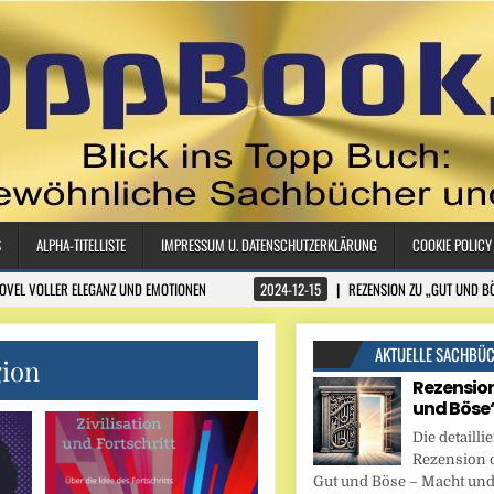
S
ALPHA-TITELLISTE
IMPRESSUM U. DATENSCHUTZERKLÄRUNG
COOKIE POLICY
NOVEL VOLLER ELEGANZ UND EMOTIONEN
2024-12-15
REZENSION ZU „GUT UND B
AKTUELLE SACHBÜ
gion
Rezension
und Böse
Die detaillie
Rezension 
Gut und Böse – Macht und