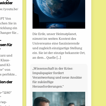
wickler
s://youtu.be/
GPT Von
chen Sie in
wicklung ein
anger für...
Die Erde, unser Heimatplanet,
nimmt im weiten Kontext des
-
Universums eine faszinierende
sen für
und zugleich einzigartige Stellung
r
ein. Sie ist der einzige bekannte Ort,
kurz und
an dem... Quelle
[...]
 Klaus-
 und KI-
„Wissenschaft in der Krise:
er" von
Impulspapier fordert
 perfekte...
Verantwortung und neue Ansätze
ion der
für zukünftige
Herausforderungen.“
h="1280"
"
e/wp-