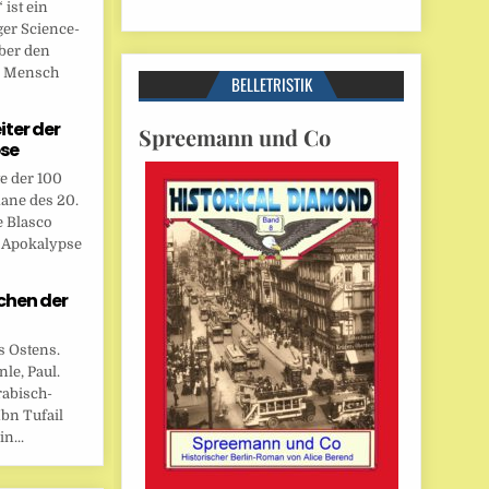
ist ein
ger Science-
ber den
n Mensch
BELLETRISTIK
eiter der
Spreemann und Co
se
te der 100
ane des 20.
e Blasco
r Apokalypse
chen der
s Ostens.
le, Paul.
rabisch-
bn Tufail
n...