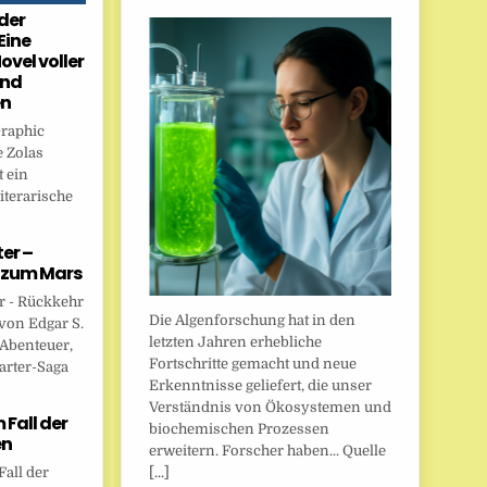
der
Eine
ovel voller
und
en
Graphic
 Zolas
 ein
iterarische
er –
 zum Mars
r - Rückkehr
Die Algenforschung hat in den
von Edgar S.
letzten Jahren erhebliche
 Abenteuer,
Fortschritte gemacht und neue
arter-Saga
Erkenntnisse geliefert, die unser
Verständnis von Ökosystemen und
Fall der
biochemischen Prozessen
en
erweitern. Forscher haben... Quelle
[...]
all der