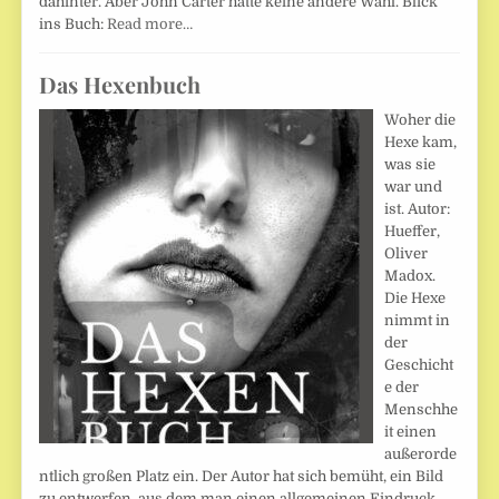
dahinter. Aber John Carter hatte keine andere Wahl. Blick
ins Buch:
Read more…
Das Hexenbuch
Woher die
Hexe kam,
was sie
war und
ist. Autor:
Hueffer,
Oliver
Madox.
Die Hexe
nimmt in
der
Geschicht
e der
Menschhe
it einen
außerorde
ntlich großen Platz ein. Der Autor hat sich bemüht, ein Bild
zu entwerfen, aus dem man einen allgemeinen Eindruck