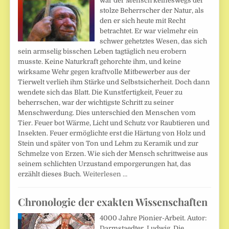
war der Mensch keineswegs der
stolze Beherrscher der Natur, als
den er sich heute mit Recht
betrachtet. Er war vielmehr ein
schwer gehetztes Wesen, das sich
sein armselig bisschen Leben tagtäglich neu erobern
musste. Keine Naturkraft gehorchte ihm, und keine
wirksame Wehr gegen kraftvolle Mitbewerber aus der
Tierwelt verlieh ihm Stärke und Selbstsicherheit. Doch dann
wendete sich das Blatt. Die Kunstfertigkeit, Feuer zu
beherrschen, war der wichtigste Schritt zu seiner
Menschwerdung. Dies unterschied den Menschen vom
Tier. Feuer bot Wärme, Licht und Schutz vor Raubtieren und
Insekten. Feuer ermöglichte erst die Härtung von Holz und
Stein und später von Ton und Lehm zu Keramik und zur
Schmelze von Erzen. Wie sich der Mensch schrittweise aus
seinem schlichten Urzustand emporgerungen hat, das
erzählt dieses Buch.
Weiterlesen …
Chronologie der exakten Wissenschaften
4000 Jahre Pionier-Arbeit. Autor:
Darmstaedter, Ludwig. Die