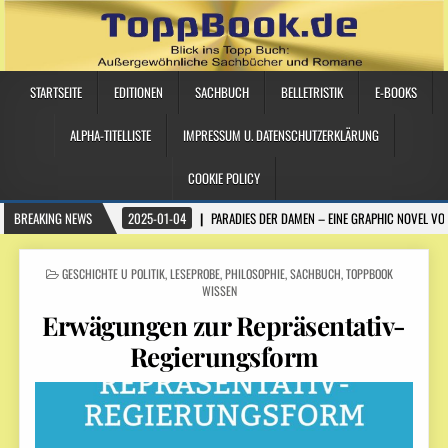
STARTSEITE
EDITIONEN
SACHBUCH
BELLETRISTIK
E-BOOKS
ALPHA-TITELLISTE
IMPRESSUM U. DATENSCHUTZERKLÄRUNG
COOKIE POLICY
BREAKING NEWS
2025-01-04
PARADIES DER DAMEN – EINE GRAPHIC NOVEL VO
POSTED IN
GESCHICHTE U POLITIK
,
LESEPROBE
,
PHILOSOPHIE
,
SACHBUCH
,
TOPPBOOK
WISSEN
Erwägungen zur Repräsentativ-
Regierungsform