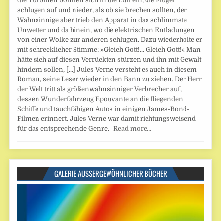
die Turbinen bohrten sich in die Luft ein, die Flügel
schlugen auf und nieder, als ob sie brechen sollten, der
Wahnsinnige aber trieb den Apparat in das schlimmste
Unwetter und da hinein, wo die elektrischen Entladungen
von einer Wolke zur anderen schlugen. Dazu wiederholte er
mit schrecklicher Stimme: »Gleich Gott!... Gleich Gott!« Man
hätte sich auf diesen Verrückten stürzen und ihn mit Gewalt
hindern sollen, [...] Jules Verne versteht es auch in diesem
Roman, seine Leser wieder in den Bann zu ziehen. Der Herr
der Welt tritt als größenwahnsinniger Verbrecher auf,
dessen Wunderfahrzeug Epouvante an die fliegenden
Schiffe und tauchfähigen Autos in einigen James-Bond-
Filmen erinnert. Jules Verne war damit richtungsweisend
für das entsprechende Genre.
Read more…
GALERIE AUSSERGEWÖHNLICHER BÜCHER