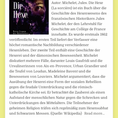
Autor: Michelet, Jules. Die Hexe
(La sorcière) ist ein Buch über die
Geschichte des Hexenwesens des
französischen Historikers Jules
Michelet, der den Lehrstuhl für
Geschichte am Collège de France
innehatte. Es wurde erstmals 1862
veröffentlicht. Im ersten Teil liefert der Verfasser eine
höchst romantische Nachbildung verschiedener
Hexenleben. Der zweite Teil enthält eine Geschichte der
Hexerei und der dämonischen Besessenheit. Michelet
diskutiert mehrere Fälle, darunter Louis Gaufridi und die
Ursulinerinnen von Aix-en-Provence, Urban Grandier und
die Teufel von Loudun, Madeleine Bavent und die
Besessenen von Louviers. Michelet argumentiert, dass die
Ausübung der Hexerei eine Form der sozialen Rebellion
gegen die feudale Unterdrückung und die römisch-
katholische Kirche sei. Er betrachtet die Zauberei als einen
Aufstand der menschlichen Natur gegen die Schrecken und
Unterdrückungen des Mittelalters. Die Teilnehmer der
geheimen Religion träfen sich regelmäßig zum Hexensabbat
und Schwarzen Messen. (Quelle: Wikipedia)
Read more…