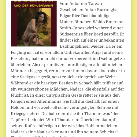
Vom Autor der Tarzan
Geschichten Autor: Burroughs,
Edgar Rice Das blaublütige
Muttersöhnchen Waldo Emerson
Smith-Jones wird während einer
Südseereise über Bord gespült. Er
findet sich auf einer unbekannten
Dschungelinsel wieder. Da er ein
Feigling ist, hat er vor allem Unbekannten Angst und seine
Erziehung hat ihn nicht darauf vorbereitet, im Dschungel zu
überleben. Als er primitiven, mordlustigen affenähnlichen
Männern begegnet, rennt er vor ihnen davon, doch als er in
eine Sackgasse gerät, setzt er sich erfolgreich zur Wehr.
Während er die haarigen Bestien in Schach hält, trifft er auf
ein wunderschönes Mädchen, Nadara, die ebenfalls auf der
Flucht ist. In einer untypischen Geste rettet er sie aus den
Fängen eines Affenmanns. Sie hält ihn deshalb für einen
Helden und verwechselt seine verängstigten Schreie mit
Kriegsgeschrei. Deshalb nennt sie ihn Thandar, was "der
Tapfere" bedeutet. Wird Thandar im Überlebenskampf
seinen Ruf rechtfertigen oder wird das Höhlenmädchen
Nadara seine Natur erkennen und ihn seinem Schicksal