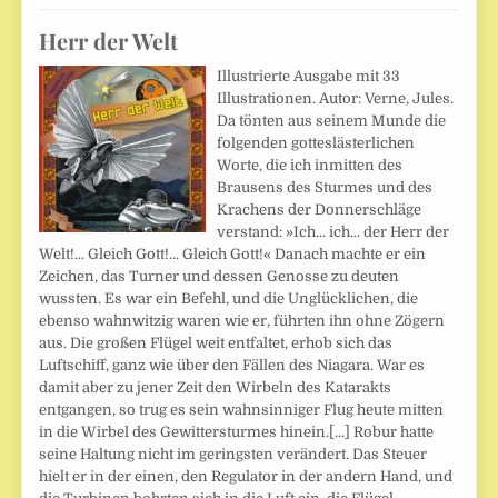
Herr der Welt
Illustrierte Ausgabe mit 33
Illustrationen. Autor: Verne, Jules.
Da tönten aus seinem Munde die
folgenden gotteslästerlichen
Worte, die ich inmitten des
Brausens des Sturmes und des
Krachens der Donnerschläge
verstand: »Ich... ich... der Herr der
Welt!... Gleich Gott!... Gleich Gott!« Danach machte er ein
Zeichen, das Turner und dessen Genosse zu deuten
wussten. Es war ein Befehl, und die Unglücklichen, die
ebenso wahnwitzig waren wie er, führten ihn ohne Zögern
aus. Die großen Flügel weit entfaltet, erhob sich das
Luftschiff, ganz wie über den Fällen des Niagara. War es
damit aber zu jener Zeit den Wirbeln des Katarakts
entgangen, so trug es sein wahnsinniger Flug heute mitten
in die Wirbel des Gewittersturmes hinein.[...] Robur hatte
seine Haltung nicht im geringsten verändert. Das Steuer
hielt er in der einen, den Regulator in der andern Hand, und