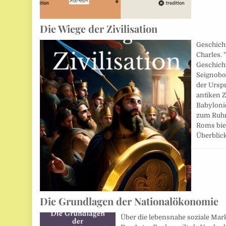
Die Wiege der Zivilisation
Geschicht
Charles. 
Geschicht
Seignobo
der Ursp
antiken Z
Babyloni
zum Ruhm
Roms bie
Überbli
Die Grundlagen der Nationalökonomie
Über die lebensnahe soziale Mark