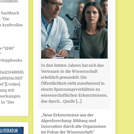
Evolution-
] Sachbuch
 "Die
n kraftvolles
h="1280"
"
//toppbooks.
In den letzten Jahren hat sich das
Vertrauen in die Wissenschaft
/0e213489fd5
erheblich gewandelt. Die
a99214c3817
Öffentlichkeit steht zunehmend in
"][/video]
einem Spannungsverhältnis zu
zung mit
wissenschaftlichen Erkenntnissen,
merkungen.
das durch... Quelle
[...]
 In "Der
„Neue Erkenntnisse aus der
Algenforschung: Bildung und
Innovation durch alte Organismen
SLITERATUR
im Fokus der Wissenschaft.“