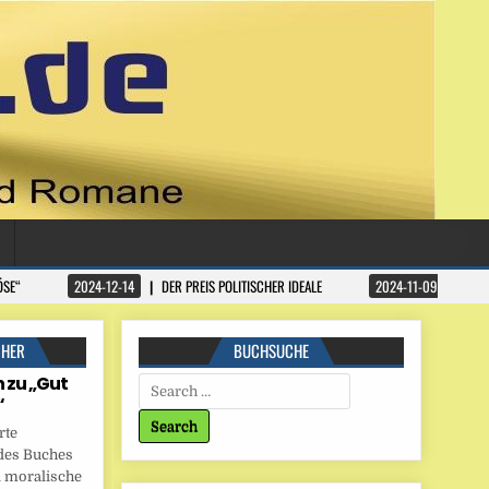
ÖSE“
2024-12-14
DER PREIS POLITISCHER IDEALE
2024-11-09
DATA
CHER
BUCHSUCHE
 zu „Gut
Search for:
“
rte
des Buches
 moralische