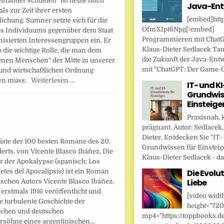
inander schulden" ist heute noch
Java-Ent
als zur Zeit ihrer ersten
[embed]http
lichung. Sumner setzte sich für die
OfmXIpt6Npg[/embed]
es Individuums gegenüber dem Staat
Programmieren mit Chat
nisierten Interessengruppen ein. Er
Klaus-Dieter Sedlacek Tau
 die wichtige Rolle, die man dem
die Zukunft der Java-Ent
enen Menschen" der Mitte in unserer
mit "ChatGPT: Der Game-Ch
 und wirtschaftlichen Ordnung
hen muss.
Weiterlesen …
IT- und KI
Grundwis
Einsteige
Praxisnah, 
prägnant. Autor: Sedlacek,
Dieter. Entdecken Sie "IT-
iste der 100 besten Romane des 20.
Grundwissen für Einsteig
rts. von Vicente Blasco Ibáñez. Die
Klaus-Dieter Sedlacek - das
er der Apokalypse (spanisch: Los
netes del Apocalipsis) ist ein Roman
Die Evolut
Liebe
schen Autors Vicente Blasco Ibáñez.
erstmals 1916 veröffentlicht und
[video widt
ie turbulente Geschichte der
height="720
schen und deutschen
mp4="https://toppbooks.d
rsöhne eines argentinischen…