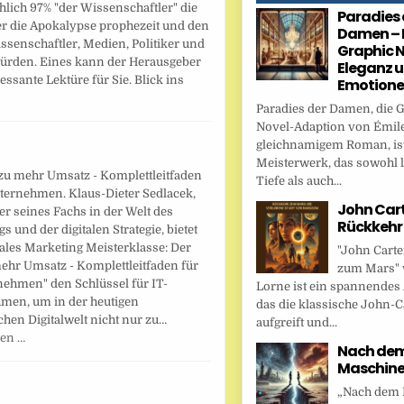
hlich 97% "der Wissenschaftler" die
Paradies 
ber die Apokalypse prophezeit und den
Damen – 
senschaftler, Medien, Politiker und
Graphic N
 würden. Eines kann der Herausgeber
Eleganz 
essante Lektüre für Sie. Blick ins
Emotion
Paradies der Damen, die 
Novel-Adaption von Émile
gleichnamigem Roman, ist
Meisterwerk, das sowohl l
zu mehr Umsatz - Komplettleitfaden
Tiefe als auch...
nternehmen. Klaus-Dieter Sedlacek,
John Cart
er seines Fachs in der Welt des
Rückkehr
s und der digitalen Strategie, bietet
tales Marketing Meisterklasse: Der
"John Carte
ehr Umsatz - Komplettleitfaden für
zum Mars" 
nehmen" den Schlüssel für IT-
Lorne ist ein spannendes
men, um in der heutigen
das die klassische John-C
hen Digitalwelt nicht nur zu…
aufgreift und...
sen …
Nach dem 
Maschin
„Nach dem F