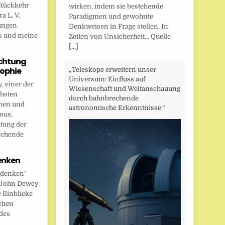
Rückkehr
wirken, indem sie bestehende
a L. V.
Paradigmen und gewohnte
ungen
Denkweisen in Frage stellen. In
s und meine
Zeiten von Unsicherheit... Quelle
[...]
chtung
sophie
„Teleskope erweitern unser
Universum: Einfluss auf
 einer der
Wissenschaft und Weltanschauung
chsten
durch bahnbrechende
hen und
astronomische Erkenntnisse.“
mus,
htung der
echende
enken
 denken"
t John Dewey
e Einblicke
ichen
des