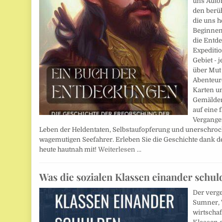
uns Auto
den berü
die uns h
Beginnend
die Entde
Expeditio
Gebiet - 
über Mut
Abenteure
Karten u
Gemälden
auf eine 
Vergangen
Leben der Heldentaten, Selbstaufopferung und unerschroc
wagemutigen Seefahrer. Erleben Sie die Geschichte dank 
heute hautnah mit!
Weiterlesen …
Was die sozialen Klassen einander schul
Der verg
Sumner, 
wirtschaf