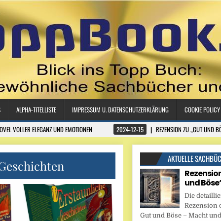
S
ALPHA-TITELLISTE
IMPRESSUM U. DATENSCHUTZERKLÄRUNG
COOKIE POLICY
NOVEL VOLLER ELEGANZ UND EMOTIONEN
2024-12-15
REZENSION ZU „GUT UND B
AKTUELLE SACHBÜ
 Geschichten
Rezension
und Böse
Die detaillie
Rezension 
Gut und Böse – Macht und