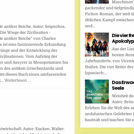
Maschinen“ 
packender und tiefgründi
Fiction-Roman, der weit ü
üblichen Kampf zwische
und...
e antiker Reiche. Autor: Seignobos,
"Die Wiege der Zivilisation -
Die vier R
e antiker Reiche" von Charles
Apokalyp
s ist eine faszinierende Erkundung
Aus der Lis
rünge und der Entwicklung der
besten Rom
ivilisationen. Vom Aufstieg der
Jahrhunderts. von Vicent
er und Assyrer in Mesopotamien bis
Ibáñez. Die vier Reiter de
 des antiken Griechenlands und
(spanisch:...
tet dieses Buch einen umfassenden
ck…
Weiterlesen …
Das Erwa
Seele
Weisheit de
Autor: Brönn
Erleben Sie die Welt des a
andalusischen Gelehrten I
hautnah und tauchen Sie ei
twirtschaft. Autor: Eucken, Walter.