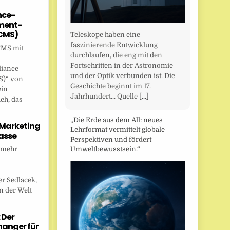
nce-
ent-
CMS)
Teleskope haben eine
faszinierende Entwicklung
CMS mit
durchlaufen, die eng mit den
Fortschritten in der Astronomie
liance
und der Optik verbunden ist. Die
)“ von
Geschichte beginnt im 17.
ein
Jahrhundert... Quelle
[...]
ch, das
„Die Erde aus dem All: neues
 Marketing
Lehrformat vermittelt globale
asse
Perspektiven und fördert
 mehr
Umweltbewusstsein.“
r Sedlacek,
n der Welt
 Der
anger für