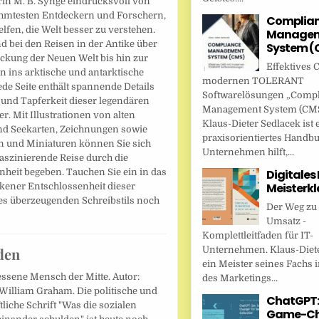
rin M. B. Synge eindrucksvoll von
hmtesten Entdeckern und Forschern,
Complia
elfen, die Welt besser zu verstehen.
Managem
 bei den Reisen in der Antike über
System (
ckung der Neuen Welt bis hin zur
Effektives 
n ins arktische und antarktische
modernen TOLERANT
jede Seite enthält spannende Details
Softwarelösungen „Comp
 und Tapferkeit dieser legendären
Management System (CMS
r. Mit Illustrationen von alten
Klaus-Dieter Sedlacek ist 
nd Seekarten, Zeichnungen sowie
praxisorientiertes Handbu
 und Miniaturen können Sie sich
Unternehmen hilft,...
faszinierende Reise durch die
Digitales
heit begeben. Tauchen Sie ein in das
Meisterkl
kener Entschlossenheit dieser
des überzeugenden Schreibstils noch
Der Weg zu
Umsatz -
Komplettleitfaden für IT-
den
Unternehmen. Klaus-Diete
ein Meister seines Fachs i
essene Mensch der Mitte. Autor:
des Marketings...
William Graham. Die politische und
ChatGPT:
tliche Schrift "Was die sozialen
Game-Ch