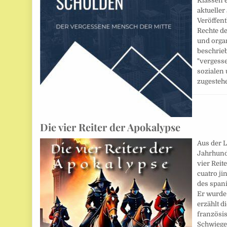
Klassen e
aktueller 
Veröffent
Rechte d
und orga
beschrieb
"vergess
sozialen
zugeste
Die vier Reiter der Apokalypse
Aus der L
Jahrhunde
vier Reit
cuatro ji
des spani
Er wurde 
erzählt d
französi
Schwiege