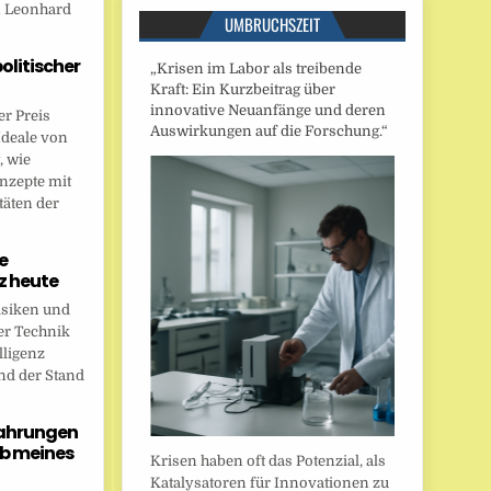
n Leonhard
UMBRUCHSZEIT
politischer
„Krisen im Labor als treibende
Kraft: Ein Kurzbeitrag über
innovative Neuanfänge und deren
r Preis
Auswirkungen auf die Forschung.“
Ideale von
, wie
onzepte mit
täten der
e
nz heute
isiken und
er Technik
lligenz
nd der Stand
fahrungen
b meines
Krisen haben oft das Potenzial, als
Katalysatoren für Innovationen zu