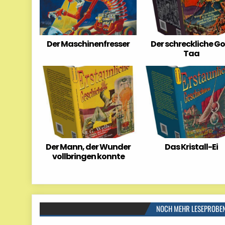
Der Maschinenfresser
Der schreckliche Go
Taa
Der Mann, der Wunder
Das Kristall-Ei
vollbringen konnte
NOCH MEHR LESEPROBE