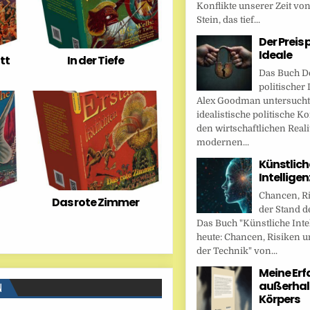
Konflikte unserer Zeit vo
Stein, das tief...
Der Preis 
Ideale
tt
In der Tiefe
Das Buch De
politischer 
Alex Goodman untersucht
idealistische politische K
den wirtschaftlichen Reali
modernen...
Künstlich
Intellige
Chancen, R
Das rote Zimmer
der Stand d
Das Buch "Künstliche Inte
heute: Chancen, Risiken u
der Technik" von...
Meine Er
außerhal
N
Körpers