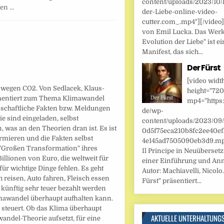
content/uploads/2023/10/
sen …
der-Liebe-online-video-
cutter.com_.mp4"][/video
von Emil Lucka. Das Werk
Evolution der Liebe" ist ei
Manifest, das sich...
Der Fürst
[video widt
ht wegen CO2. Von Sedlacek, Klaus-
height="720
umentiert zum Thema Klimawandel
mp4="https:
schaftliche Fakten bzw. Meldungen
de/wp-
e sind eingeladen, selbst
content/uploads/2023/09
 was an den Theorien dran ist. Es ist
0d5f75eca210b8fc2ee40ef
ormieren und die Fakten selbst
4e145ad7505090eb3d9.mp4
 "Großen Transformation" ihres
Il Principe in Neuüberset
illionen von Euro, die weltweit für
einer Einführung und An
ür wichtige Dinge fehlen. Es geht
Autor: Machiavelli, Nicolo.
 reisen, Auto fahren, Fleisch essen
Fürst" präsentiert...
nftig sehr teuer bezahlt werden
mawandel überhaupt aufhalten kann.
 steuert. Ob das Klima überhaupt
AKTUELLE UNTERHALTUNG
andel-Theorie aufsetzt, für eine