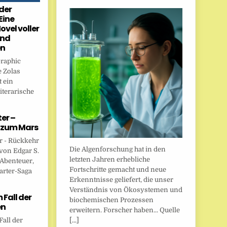
der
Eine
ovel voller
und
en
Graphic
 Zolas
 ein
iterarische
er –
 zum Mars
r - Rückkehr
Die Algenforschung hat in den
von Edgar S.
letzten Jahren erhebliche
 Abenteuer,
Fortschritte gemacht und neue
arter-Saga
Erkenntnisse geliefert, die unser
Verständnis von Ökosystemen und
Fall der
biochemischen Prozessen
en
erweitern. Forscher haben... Quelle
[...]
all der