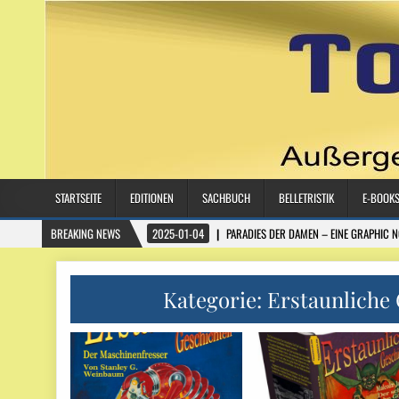
STARTSEITE
EDITIONEN
SACHBUCH
BELLETRISTIK
E-BOOK
BREAKING NEWS
2025-01-04
PARADIES DER DAMEN – EINE GRAPHIC 
Kategorie:
Erstaunliche