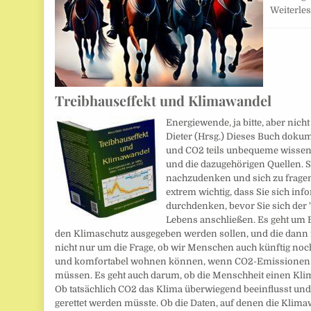
Weiterle
Treibhauseffekt und Klimawandel
Energiewende, ja bitte, aber nic
Dieter (Hrsg.) Dieses Buch dok
und CO2 teils unbequeme wissen
und die dazugehörigen Quellen. Si
nachzudenken und sich zu fragen,
extrem wichtig, dass Sie sich inf
durchdenken, bevor Sie sich der
Lebens anschließen. Es geht um B
den Klimaschutz ausgegeben werden sollen, und die dann f
nicht nur um die Frage, ob wir Menschen auch künftig noch
und komfortabel wohnen können, wenn CO2-Emissionen kü
müssen. Es geht auch darum, ob die Menschheit einen Kli
Ob tatsächlich CO2 das Klima überwiegend beeinflusst und
gerettet werden müsste. Ob die Daten, auf denen die Klimaw