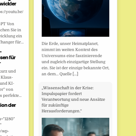
wickler
s://youtu.be/
GPT Von
chen Sie in
wicklung ein
anger für...
Die Erde, unser Heimatplanet,
nimmt im weiten Kontext des
-
Universums eine faszinierende
sen für
und zugleich einzigartige Stellung
r
ein. Sie ist der einzige bekannte Ort,
kurz und
an dem... Quelle
[...]
 Klaus-
 und KI-
„Wissenschaft in der Krise:
er" von
Impulspapier fordert
 perfekte...
Verantwortung und neue Ansätze
ion der
für zukünftige
Herausforderungen.“
h="1280"
"
e/wp-