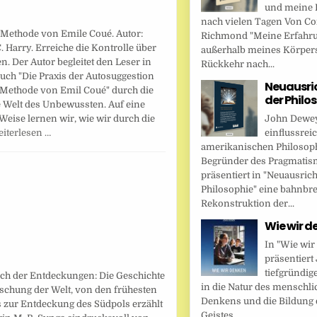
und meine 
nach vielen Tagen Von Cor
 Methode von Emile Coué. Autor:
Richmond "Meine Erfahr
. Harry. Erreiche die Kontrolle über
außerhalb meines Körper
n. Der Autor begleitet den Leser in
Rückkehr nach...
uch "Die Praxis der Autosuggestion
Neuausri
 Methode von Emil Coué" durch die
der Philo
 Welt des Unbewussten. Auf eine
John Dewey,
Weise lernen wir, wie wir durch die
einflussrei
iterlesen …
amerikanischen Philosop
Begründer des Pragmatis
präsentiert in "Neuausric
Philosophie" eine bahnbr
Rekonstruktion der...
Wie wir d
In "Wie wir
präsentier
tiefgründig
uch der Entdeckungen: Die Geschichte
in die Natur des menschl
rschung der Welt, von den frühesten
Denkens und die Bildung 
s zur Entdeckung des Südpols erzählt
Geistes....