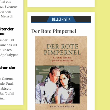
ist ein
ger Science-
ber den
n Mensch
BELLETRISTIK
eiter der
Der Rote Pimpernel
se
te der 100
ane des 20.
e Blasco
r Apokalypse
chen der
s Ostens.
le, Paul.
rabisch-
bn Tufail
n...