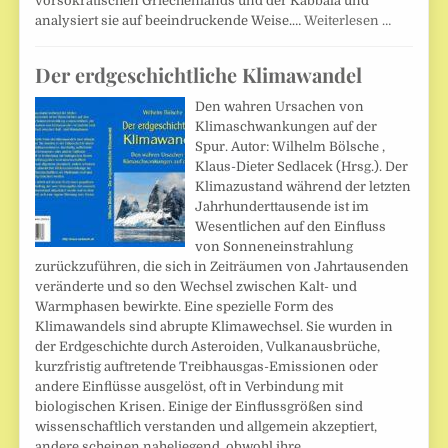
vorsokratischen Griechenlands und der Kabbala und
analysiert sie auf beeindruckende Weise.…
Weiterlesen …
Der erdgeschichtliche Klimawandel
Den wahren Ursachen von
Klimaschwankungen auf der
Spur. Autor: Wilhelm Bölsche ,
Klaus-Dieter Sedlacek (Hrsg.). Der
Klimazustand während der letzten
Jahrhunderttausende ist im
Wesentlichen auf den Einfluss
von Sonneneinstrahlung
zurückzuführen, die sich in Zeiträumen von Jahrtausenden
veränderte und so den Wechsel zwischen Kalt- und
Warmphasen bewirkte. Eine spezielle Form des
Klimawandels sind abrupte Klimawechsel. Sie wurden in
der Erdgeschichte durch Asteroiden, Vulkanausbrüche,
kurzfristig auftretende Treibhausgas-Emissionen oder
andere Einflüsse ausgelöst, oft in Verbindung mit
biologischen Krisen. Einige der Einflussgrößen sind
wissenschaftlich verstanden und allgemein akzeptiert,
andere scheinen naheliegend, obwohl ihre