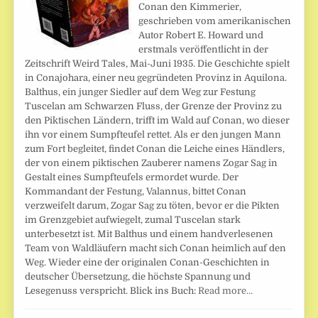
Conan den Kimmerier,
geschrieben vom amerikanischen
Autor Robert E. Howard und
erstmals veröffentlicht in der
Zeitschrift Weird Tales, Mai-Juni 1935. Die Geschichte spielt
in Conajohara, einer neu gegründeten Provinz in Aquilona.
Balthus, ein junger Siedler auf dem Weg zur Festung
Tuscelan am Schwarzen Fluss, der Grenze der Provinz zu
den Piktischen Ländern, trifft im Wald auf Conan, wo dieser
ihn vor einem Sumpfteufel rettet. Als er den jungen Mann
zum Fort begleitet, findet Conan die Leiche eines Händlers,
der von einem piktischen Zauberer namens Zogar Sag in
Gestalt eines Sumpfteufels ermordet wurde. Der
Kommandant der Festung, Valannus, bittet Conan
verzweifelt darum, Zogar Sag zu töten, bevor er die Pikten
im Grenzgebiet aufwiegelt, zumal Tuscelan stark
unterbesetzt ist. Mit Balthus und einem handverlesenen
Team von Waldläufern macht sich Conan heimlich auf den
Weg. Wieder eine der originalen Conan-Geschichten in
deutscher Übersetzung, die höchste Spannung und
Lesegenuss verspricht. Blick ins Buch:
Read more…