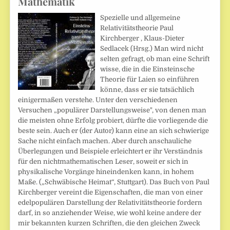
Mathematik
Spezielle und allgemeine
Relativitätstheorie Paul
Kirchberger , Klaus-Dieter
Sedlacek (Hrsg.) Man wird nicht
selten gefragt, ob man eine Schrift
wisse, die in die Einsteinsche
Theorie für Laien so einführen
könne, dass er sie tatsächlich
einigermaßen verstehe. Unter den verschiedenen
Versuchen „populärer Darstellungsweise", von denen man
die meisten ohne Erfolg probiert, dürfte die vorliegende die
beste sein. Auch er (der Autor) kann eine an sich schwierige
Sache nicht einfach machen. Aber durch anschauliche
Überlegungen und Beispiele erleichtert er ihr Verständnis
für den nichtmathematischen Leser, soweit er sich in
physikalische Vorgänge hineindenken kann, in hohem
Maße. („Schwäbische Heimat“, Stuttgart). Das Buch von Paul
Kirchberger vereint die Eigenschaften, die man von einer
edelpopulären Darstellung der Relativitätstheorie fordern
darf, in so anziehender Weise, wie wohl keine andere der
mir bekannten kurzen Schriften, die den gleichen Zweck