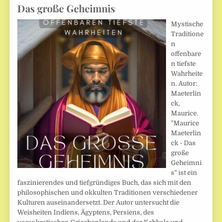
Das große Geheimnis
Mystische
Traditione
n
offenbare
n tiefste
Wahrheite
n. Autor:
Maeterlin
ck,
Maurice.
"Maurice
Maeterlin
ck - Das
große
Geheimni
s" ist ein
faszinierendes und tiefgründiges Buch, das sich mit den
philosophischen und okkulten Traditionen verschiedener
Kulturen auseinandersetzt. Der Autor untersucht die
Weisheiten Indiens, Ägyptens, Persiens, des