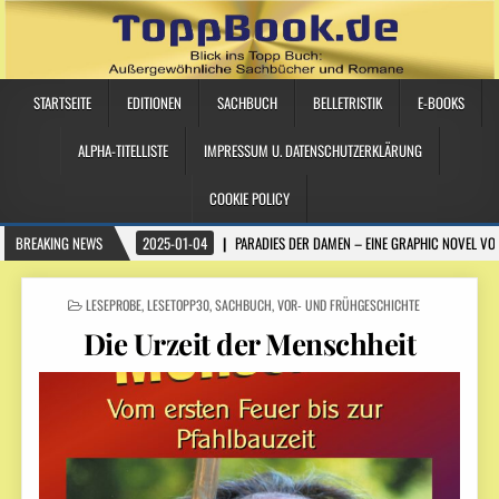
STARTSEITE
EDITIONEN
SACHBUCH
BELLETRISTIK
E-BOOKS
ALPHA-TITELLISTE
IMPRESSUM U. DATENSCHUTZERKLÄRUNG
COOKIE POLICY
BREAKING NEWS
2025-01-04
PARADIES DER DAMEN – EINE GRAPHIC NOVEL VO
POSTED IN
LESEPROBE
,
LESETOPP30
,
SACHBUCH
,
VOR- UND FRÜHGESCHICHTE
Die Urzeit der Menschheit