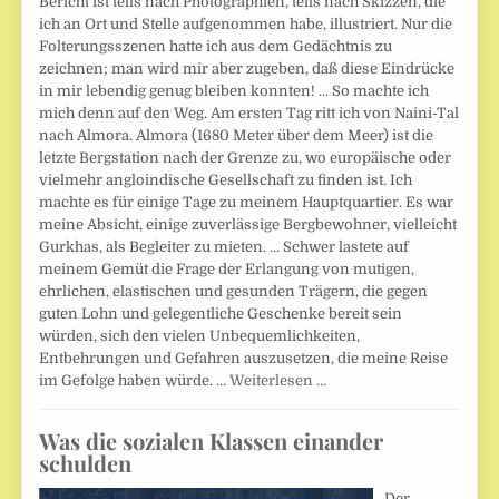
Bericht ist teils nach Photographien, teils nach Skizzen, die
ich an Ort und Stelle aufgenommen habe, illustriert. Nur die
Folterungsszenen hatte ich aus dem Gedächtnis zu
zeichnen; man wird mir aber zugeben, daß diese Eindrücke
in mir lebendig genug bleiben konnten! ... So machte ich
mich denn auf den Weg. Am ersten Tag ritt ich von Naini-Tal
nach Almora. Almora (1680 Meter über dem Meer) ist die
letzte Bergstation nach der Grenze zu, wo europäische oder
vielmehr angloindische Gesellschaft zu finden ist. Ich
machte es für einige Tage zu meinem Hauptquartier. Es war
meine Absicht, einige zuverlässige Bergbewohner, vielleicht
Gurkhas, als Begleiter zu mieten. ... Schwer lastete auf
meinem Gemüt die Frage der Erlangung von mutigen,
ehrlichen, elastischen und gesunden Trägern, die gegen
guten Lohn und gelegentliche Geschenke bereit sein
würden, sich den vielen Unbequemlichkeiten,
Entbehrungen und Gefahren auszusetzen, die meine Reise
im Gefolge haben würde. ...
Weiterlesen …
Was die sozialen Klassen einander
schulden
Der