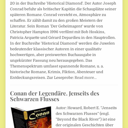
20 in der Buchreihe 'Historical Diamond'. Der Autor Joseph
Conrad befuhr als britischer Kapitän die Schauplätze seiner
späteren Romane. Conrad versteht es, Atmosphäre zu
schaffen. Er zählt damit zu den großen Meistern der
Literatur. Sein Roman 'Der Geheimagent' wurde von
Christopher Hampton 1996 verfilmt mit Bob Hoskins,
Patricia Arquette und Gérard Depardieu in den Hauptrollen.
In der Buchreihe 'Historical Diamond' werden die Juwelen
bedeutender klassischer Autoren in einer qualitativ
hochwertigen, aber preiswerten Buchausgabe in
ungekürzter Fassung neu herausgegeben. Das
Themenspektrum umfasst spannende Romane, u. a.
historische Romane, Krimis, Fiktion, Abenteuer und
Entdeckungsreisen. Zur Leseprobe:
Read more…
Conan der Legendäre. Jenseits des
Schwarzen Flusses
Autor: Howard, Robert E. "Jenseits
des Schwarzen Flusses" (engl.
"Beyond the Black River") ist eine
der originalen Geschichten über