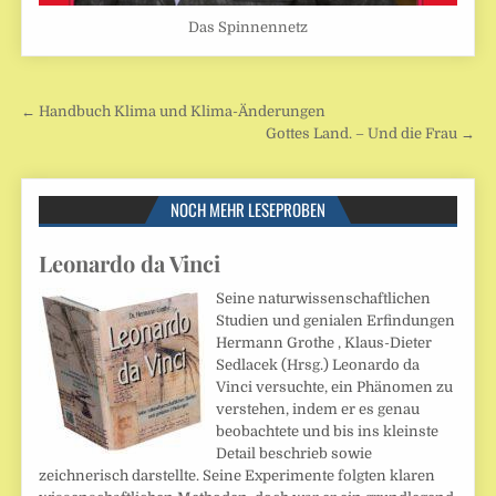
Das Spinnennetz
Beitragsnavigation
← Handbuch Klima und Klima-Änderungen
Gottes Land. – Und die Frau →
NOCH MEHR LESEPROBEN
Leonardo da Vinci
Seine naturwissenschaftlichen
Studien und genialen Erfindungen
Hermann Grothe , Klaus-Dieter
Sedlacek (Hrsg.) Leonardo da
Vinci versuchte, ein Phänomen zu
verstehen, indem er es genau
beobachtete und bis ins kleinste
Detail beschrieb sowie
zeichnerisch darstellte. Seine Experimente folgten klaren