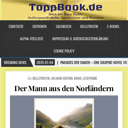
STARTSEITE
EDITIONEN
SACHBUCH
BELLETRISTIK
E-BOOKS
ALPHA-TITELLISTE
IMPRESSUM U. DATENSCHUTZERKLÄRUNG
COOKIE POLICY
BREAKING NEWS
2025-01-04
PARADIES DER DAMEN – EINE GRAPHIC NOVEL VO
POSTED IN
BELLETRISTIK
,
HELIKON EDITION
,
KRIMI
,
LESEPROBE
Der Mann aus den Norländern