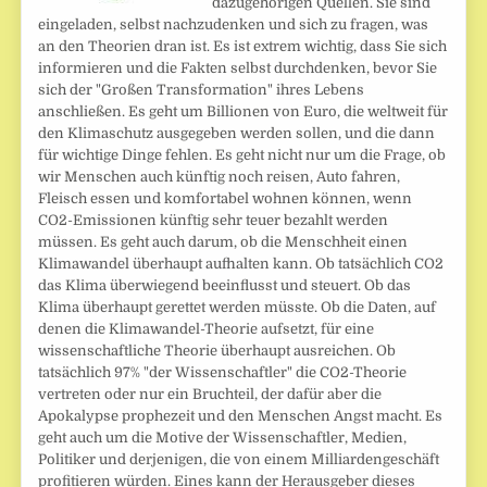
dazugehörigen Quellen. Sie sind
eingeladen, selbst nachzudenken und sich zu fragen, was
an den Theorien dran ist. Es ist extrem wichtig, dass Sie sich
informieren und die Fakten selbst durchdenken, bevor Sie
sich der "Großen Transformation" ihres Lebens
anschließen. Es geht um Billionen von Euro, die weltweit für
den Klimaschutz ausgegeben werden sollen, und die dann
für wichtige Dinge fehlen. Es geht nicht nur um die Frage, ob
wir Menschen auch künftig noch reisen, Auto fahren,
Fleisch essen und komfortabel wohnen können, wenn
CO2-Emissionen künftig sehr teuer bezahlt werden
müssen. Es geht auch darum, ob die Menschheit einen
Klimawandel überhaupt aufhalten kann. Ob tatsächlich CO2
das Klima überwiegend beeinflusst und steuert. Ob das
Klima überhaupt gerettet werden müsste. Ob die Daten, auf
denen die Klimawandel-Theorie aufsetzt, für eine
wissenschaftliche Theorie überhaupt ausreichen. Ob
tatsächlich 97% "der Wissenschaftler" die CO2-Theorie
vertreten oder nur ein Bruchteil, der dafür aber die
Apokalypse prophezeit und den Menschen Angst macht. Es
geht auch um die Motive der Wissenschaftler, Medien,
Politiker und derjenigen, die von einem Milliardengeschäft
profitieren würden. Eines kann der Herausgeber dieses