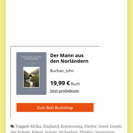
Tagged
Afrika
,
England
,
Erpressung
,
Färöer
,
Insel
,
Inseln
der Schafe
,
Rätsel
,
Schatz
,
Sicherheit
,
Thriller
,
Vermögen
,