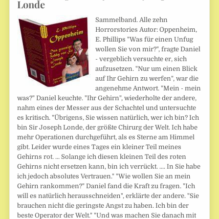
Londe
Sammelband. Alle zehn
Horrorstories Autor: Oppenheim,
E. Phillips "Was für einen Unfug
wollen Sie von mir?", fragte Daniel
- vergeblich versuchte er, sich
aufzusetzen. "Nur um einen Blick
auf Ihr Gehirn zu werfen", war die
angenehme Antwort. "Mein - mein
was?" Daniel keuchte. "Ihr Gehirn", wiederholte der andere,
nahm eines der Messer aus der Schachtel und untersuchte
es kritisch. "Übrigens, Sie wissen natürlich, wer ich bin? Ich
bin Sir Joseph Londe, der größte Chirurg der Welt. Ich habe
mehr Operationen durchgeführt, als es Sterne am Himmel
gibt. Leider wurde eines Tages ein kleiner Teil meines
Gehirns rot. ... Solange ich diesen kleinen Teil des roten
Gehirns nicht ersetzen kann, bin ich verrückt. .... In Sie habe
ich jedoch absolutes Vertrauen." "Wie wollen Sie an mein
Gehirn rankommen?" Daniel fand die Kraft zu fragen. "Ich
will es natürlich herausschneiden", erklärte der andere. "Sie
brauchen nicht die geringste Angst zu haben. Ich bin der
beste Operator der Welt." "Und was machen Sie danach mit