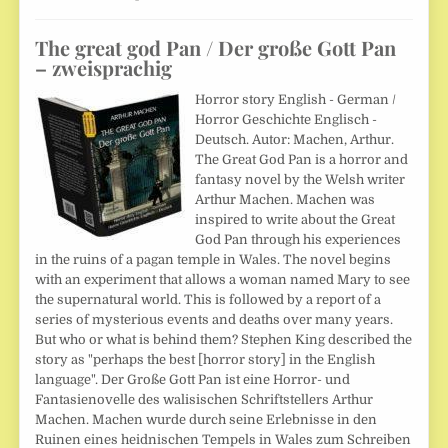
The great god Pan / Der große Gott Pan
– zweisprachig
Horror story English - German /
Horror Geschichte Englisch -
Deutsch. Autor: Machen, Arthur.
The Great God Pan is a horror and
fantasy novel by the Welsh writer
Arthur Machen. Machen was
inspired to write about the Great
God Pan through his experiences
in the ruins of a pagan temple in Wales. The novel begins
with an experiment that allows a woman named Mary to see
the supernatural world. This is followed by a report of a
series of mysterious events and deaths over many years.
But who or what is behind them? Stephen King described the
story as "perhaps the best [horror story] in the English
language". Der Große Gott Pan ist eine Horror- und
Fantasienovelle des walisischen Schriftstellers Arthur
Machen. Machen wurde durch seine Erlebnisse in den
Ruinen eines heidnischen Tempels in Wales zum Schreiben