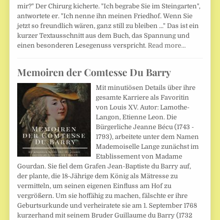
mir?" Der Chirurg kicherte. "Ich begrabe Sie im Steingarten",
antwortete er. "Ich nenne ihn meinen Friedhof. Wenn Sie
jetzt so freundlich wären, ganz still zu bleiben ..." Das ist ein
kurzer Textausschnitt aus dem Buch, das Spannung und
einen besonderen Lesegenuss verspricht.
Read more…
Memoiren der Comtesse Du Barry
Mit minutiösen Details über ihre
gesamte Karriere als Favoritin
von Louis XV. Autor: Lamothe-
Langon, Etienne Leon. Die
Bürgerliche Jeanne Bécu (1743 -
1793), arbeitete unter dem Namen
Mademoiselle Lange zunächst im
Etablissement von Madame
Gourdan. Sie fiel dem Grafen Jean-Baptiste du Barry auf,
der plante, die 18-Jährige dem König als Mätresse zu
vermitteln, um seinen eigenen Einfluss am Hof zu
vergrößern. Um sie hoffähig zu machen, fälschte er ihre
Geburtsurkunde und verheiratete sie am 1. September 1768
kurzerhand mit seinem Bruder Guillaume du Barry (1732