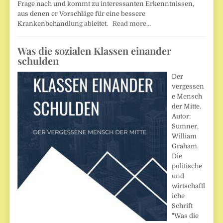
Frage nach und kommt zu interessanten Erkenntnissen,
aus denen er Vorschläge für eine bessere
Krankenbehandlung ableitet.
Read more…
Was die sozialen Klassen einander
schulden
Der
vergessen
e Mensch
der Mitte.
Autor:
Sumner,
William
Graham.
Die
politische
und
wirtschaftl
iche
Schrift
"Was die