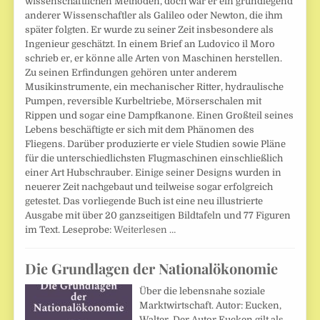
wissenschaftlichen Methoden, doch war er ein grundlegend
anderer Wissenschaftler als Galileo oder Newton, die ihm
später folgten. Er wurde zu seiner Zeit insbesondere als
Ingenieur geschätzt. In einem Brief an Ludovico il Moro
schrieb er, er könne alle Arten von Maschinen herstellen.
Zu seinen Erfindungen gehören unter anderem
Musikinstrumente, ein mechanischer Ritter, hydraulische
Pumpen, reversible Kurbeltriebe, Mörserschalen mit
Rippen und sogar eine Dampfkanone. Einen Großteil seines
Lebens beschäftigte er sich mit dem Phänomen des
Fliegens. Darüber produzierte er viele Studien sowie Pläne
für die unterschiedlichsten Flugmaschinen einschließlich
einer Art Hubschrauber. Einige seiner Designs wurden in
neuerer Zeit nachgebaut und teilweise sogar erfolgreich
getestet. Das vorliegende Buch ist eine neu illustrierte
Ausgabe mit über 20 ganzseitigen Bildtafeln und 77 Figuren
im Text. Leseprobe:
Weiterlesen …
Die Grundlagen der Nationalökonomie
Über die lebensnahe soziale
Marktwirtschaft. Autor: Eucken,
Walter. Der Autor Eucken gilt als