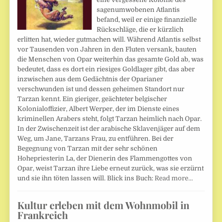
sagenumwobenen Atlantis
befand, weil er einige finanzielle
Rückschläge, die er kürzlich
erlitten hat, wieder gutmachen will. Während Atlantis selbst
vor Tausenden von Jahren in den Fluten versank, bauten
die Menschen von Opar weiterhin das gesamte Gold ab, was
bedeutet, dass es dort ein riesiges Goldlager gibt, das aber
inzwischen aus dem Gedächtnis der Oparianer
verschwunden ist und dessen geheimen Standort nur
Tarzan kennt. Ein gieriger, geächteter belgischer
Kolonialoffizier, Albert Werper, der im Dienste eines
kriminellen Arabers steht, folgt Tarzan heimlich nach Opar.
In der Zwischenzeit ist der arabische Sklavenjäger auf dem
Weg, um Jane, Tarzans Frau, zu entführen. Bei der
Begegnung von Tarzan mit der sehr schönen
Hohepriesterin La, der Dienerin des Flammengottes von
Opar, weist Tarzan ihre Liebe erneut zurück, was sie erzürnt
und sie ihn töten lassen will. Blick ins Buch:
Read more…
Kultur erleben mit dem Wohnmobil in
Frankreich