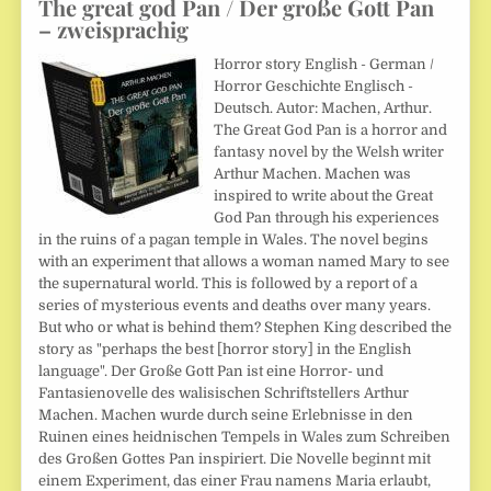
The great god Pan / Der große Gott Pan
– zweisprachig
Horror story English - German /
Horror Geschichte Englisch -
Deutsch. Autor: Machen, Arthur.
The Great God Pan is a horror and
fantasy novel by the Welsh writer
Arthur Machen. Machen was
inspired to write about the Great
God Pan through his experiences
in the ruins of a pagan temple in Wales. The novel begins
with an experiment that allows a woman named Mary to see
the supernatural world. This is followed by a report of a
series of mysterious events and deaths over many years.
But who or what is behind them? Stephen King described the
story as "perhaps the best [horror story] in the English
language". Der Große Gott Pan ist eine Horror- und
Fantasienovelle des walisischen Schriftstellers Arthur
Machen. Machen wurde durch seine Erlebnisse in den
Ruinen eines heidnischen Tempels in Wales zum Schreiben
des Großen Gottes Pan inspiriert. Die Novelle beginnt mit
einem Experiment, das einer Frau namens Maria erlaubt,