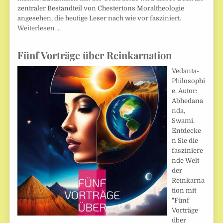
zentraler Bestandteil von Chestertons Moraltheologie
angesehen, die heutige Leser nach wie vor fasziniert.
Weiterlesen …
Fünf Vorträge über Reinkarnation
Vedanta-
Philosophi
e. Autor:
Abhedana
nda,
Swami.
Entdecke
n Sie die
fasziniere
nde Welt
der
Reinkarna
tion mit
"Fünf
Vorträge
über