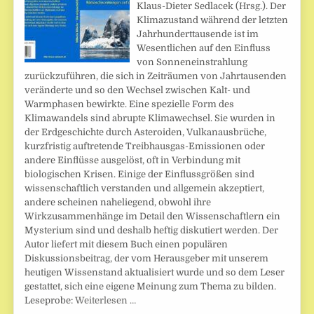
Klaus-Dieter Sedlacek (Hrsg.). Der
Klimazustand während der letzten
Jahrhunderttausende ist im
Wesentlichen auf den Einfluss
von Sonneneinstrahlung
zurückzuführen, die sich in Zeiträumen von Jahrtausenden
veränderte und so den Wechsel zwischen Kalt- und
Warmphasen bewirkte. Eine spezielle Form des
Klimawandels sind abrupte Klimawechsel. Sie wurden in
der Erdgeschichte durch Asteroiden, Vulkanausbrüche,
kurzfristig auftretende Treibhausgas-Emissionen oder
andere Einflüsse ausgelöst, oft in Verbindung mit
biologischen Krisen. Einige der Einflussgrößen sind
wissenschaftlich verstanden und allgemein akzeptiert,
andere scheinen naheliegend, obwohl ihre
Wirkzusammenhänge im Detail den Wissenschaftlern ein
Mysterium sind und deshalb heftig diskutiert werden. Der
Autor liefert mit diesem Buch einen populären
Diskussionsbeitrag, der vom Herausgeber mit unserem
heutigen Wissenstand aktualisiert wurde und so dem Leser
gestattet, sich eine eigene Meinung zum Thema zu bilden.
Leseprobe:
Weiterlesen …