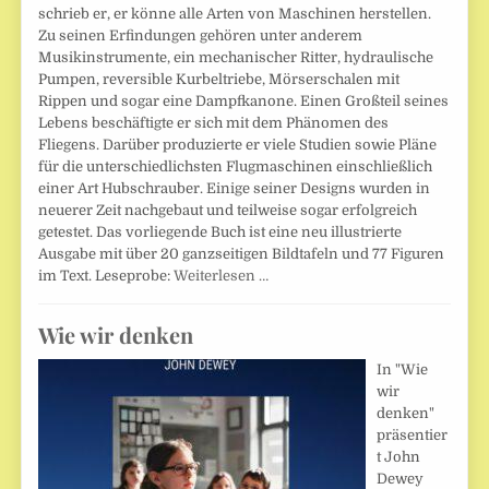
schrieb er, er könne alle Arten von Maschinen herstellen.
Zu seinen Erfindungen gehören unter anderem
Musikinstrumente, ein mechanischer Ritter, hydraulische
Pumpen, reversible Kurbeltriebe, Mörserschalen mit
Rippen und sogar eine Dampfkanone. Einen Großteil seines
Lebens beschäftigte er sich mit dem Phänomen des
Fliegens. Darüber produzierte er viele Studien sowie Pläne
für die unterschiedlichsten Flugmaschinen einschließlich
einer Art Hubschrauber. Einige seiner Designs wurden in
neuerer Zeit nachgebaut und teilweise sogar erfolgreich
getestet. Das vorliegende Buch ist eine neu illustrierte
Ausgabe mit über 20 ganzseitigen Bildtafeln und 77 Figuren
im Text. Leseprobe:
Weiterlesen …
Wie wir denken
In "Wie
wir
denken"
präsentier
t John
Dewey