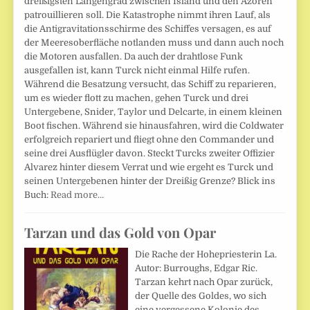
dreißigsten Längengrad zwischen Island und den Azoren
patrouillieren soll. Die Katastrophe nimmt ihren Lauf, als
die Antigravitationsschirme des Schiffes versagen, es auf
der Meeresoberfläche notlanden muss und dann auch noch
die Motoren ausfallen. Da auch der drahtlose Funk
ausgefallen ist, kann Turck nicht einmal Hilfe rufen.
Während die Besatzung versucht, das Schiff zu reparieren,
um es wieder flott zu machen, gehen Turck und drei
Untergebene, Snider, Taylor und Delcarte, in einem kleinen
Boot fischen. Während sie hinausfahren, wird die Coldwater
erfolgreich repariert und fliegt ohne den Commander und
seine drei Ausflügler davon. Steckt Turcks zweiter Offizier
Alvarez hinter diesem Verrat und wie ergeht es Turck und
seinen Untergebenen hinter der Dreißig Grenze? Blick ins
Buch:
Read more…
Tarzan und das Gold von Opar
Die Rache der Hohepriesterin La.
Autor: Burroughs, Edgar Ric.
Tarzan kehrt nach Opar zurück,
der Quelle des Goldes, wo sich
eine vergessene Kolonie des