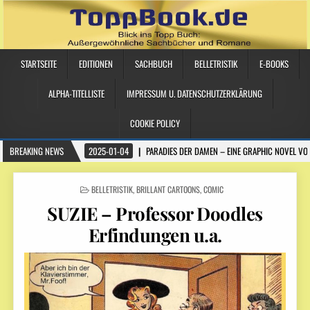
STARTSEITE
EDITIONEN
SACHBUCH
BELLETRISTIK
E-BOOKS
ALPHA-TITELLISTE
IMPRESSUM U. DATENSCHUTZERKLÄRUNG
COOKIE POLICY
BREAKING NEWS
2025-01-04
PARADIES DER DAMEN – EINE GRAPHIC NOVEL VO
POSTED IN
BELLETRISTIK
,
BRILLANT CARTOONS
,
COMIC
SUZIE – Professor Doodles
Erfindungen u.a.