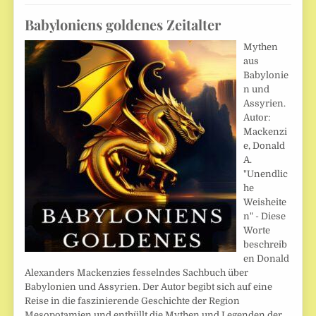
Babyloniens goldenes Zeitalter
Mythen
aus
Babylonie
n und
Assyrien.
Autor:
Mackenzi
e, Donald
A.
"Unendlic
he
Weisheite
n" - Diese
Worte
beschreib
en Donald
Alexanders Mackenzies fesselndes Sachbuch über
Babylonien und Assyrien. Der Autor begibt sich auf eine
Reise in die faszinierende Geschichte der Region
Mesopotamien und enthüllt die Mythen und Legenden der