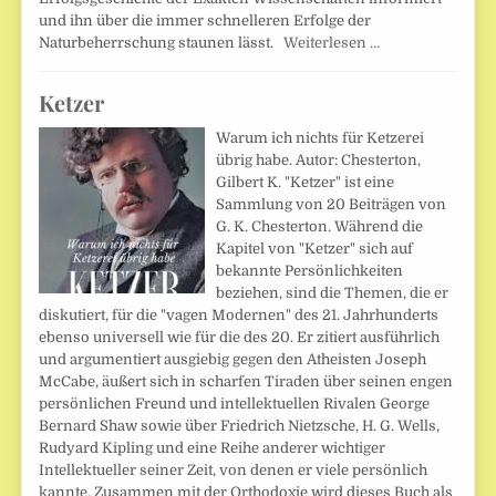
und ihn über die immer schnelleren Erfolge der
Naturbeherrschung staunen lässt.
Weiterlesen …
Ketzer
Warum ich nichts für Ketzerei
übrig habe. Autor: Chesterton,
Gilbert K. "Ketzer" ist eine
Sammlung von 20 Beiträgen von
G. K. Chesterton. Während die
Kapitel von "Ketzer" sich auf
bekannte Persönlichkeiten
beziehen, sind die Themen, die er
diskutiert, für die "vagen Modernen" des 21. Jahrhunderts
ebenso universell wie für die des 20. Er zitiert ausführlich
und argumentiert ausgiebig gegen den Atheisten Joseph
McCabe, äußert sich in scharfen Tiraden über seinen engen
persönlichen Freund und intellektuellen Rivalen George
Bernard Shaw sowie über Friedrich Nietzsche, H. G. Wells,
Rudyard Kipling und eine Reihe anderer wichtiger
Intellektueller seiner Zeit, von denen er viele persönlich
kannte. Zusammen mit der Orthodoxie wird dieses Buch als