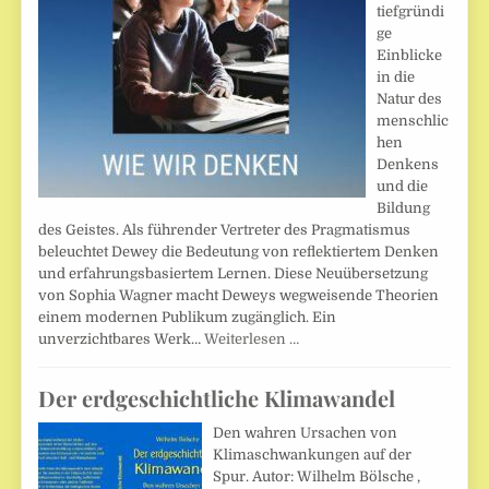
tiefgründi
ge
Einblicke
in die
Natur des
menschlic
hen
Denkens
und die
Bildung
des Geistes. Als führender Vertreter des Pragmatismus
beleuchtet Dewey die Bedeutung von reflektiertem Denken
und erfahrungsbasiertem Lernen. Diese Neuübersetzung
von Sophia Wagner macht Deweys wegweisende Theorien
einem modernen Publikum zugänglich. Ein
unverzichtbares Werk…
Weiterlesen …
Der erdgeschichtliche Klimawandel
Den wahren Ursachen von
Klimaschwankungen auf der
Spur. Autor: Wilhelm Bölsche ,