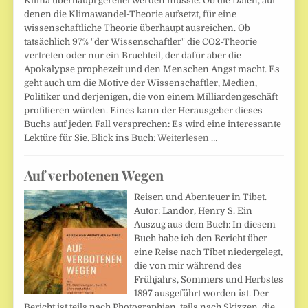
Klima überhaupt gerettet werden müsste. Ob die Daten, auf
denen die Klimawandel-Theorie aufsetzt, für eine
wissenschaftliche Theorie überhaupt ausreichen. Ob
tatsächlich 97% "der Wissenschaftler" die CO2-Theorie
vertreten oder nur ein Bruchteil, der dafür aber die
Apokalypse prophezeit und den Menschen Angst macht. Es
geht auch um die Motive der Wissenschaftler, Medien,
Politiker und derjenigen, die von einem Milliardengeschäft
profitieren würden. Eines kann der Herausgeber dieses
Buchs auf jeden Fall versprechen: Es wird eine interessante
Lektüre für Sie. Blick ins Buch:
Weiterlesen …
Auf verbotenen Wegen
Reisen und Abenteuer in Tibet.
Autor: Landor, Henry S. Ein
Auszug aus dem Buch: In diesem
Buch habe ich den Bericht über
eine Reise nach Tibet niedergelegt,
die von mir während des
Frühjahrs, Sommers und Herbstes
1897 ausgeführt worden ist. Der
Bericht ist teils nach Photographien, teils nach Skizzen, die