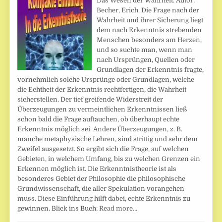
Das Wesen der Wahrheit. Autor:
Becher, Erich. Die Frage nach der
Wahrheit und ihrer Sicherung liegt
dem nach Erkenntnis strebenden
Menschen besonders am Herzen,
und so suchte man, wenn man
nach Ursprüngen, Quellen oder
Grundlagen der Erkenntnis fragte,
vornehmlich solche Ursprünge oder Grundlagen, welche
die Echtheit der Erkenntnis rechtfertigen, die Wahrheit
sicherstellen. Der tief greifende Widerstreit der
Überzeugungen zu vermeintlichen Erkenntnissen ließ
schon bald die Frage auftauchen, ob überhaupt echte
Erkenntnis möglich sei. Andere Überzeugungen, z. B.
manche metaphysische Lehren, sind strittig und sehr dem
Zweifel ausgesetzt. So ergibt sich die Frage, auf welchen
Gebieten, in welchem Umfang, bis zu welchen Grenzen ein
Erkennen möglich ist. Die Erkenntnistheorie ist als
besonderes Gebiet der Philosophie die philosophische
Grundwissenschaft, die aller Spekulation vorangehen
muss. Diese Einführung hilft dabei, echte Erkenntnis zu
gewinnen. Blick ins Buch:
Read more…