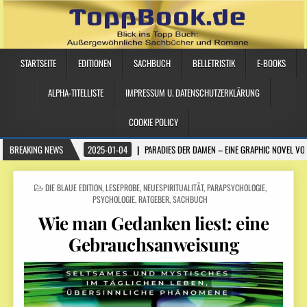
STARTSEITE
EDITIONEN
SACHBUCH
BELLETRISTIK
E-BOOKS
ALPHA-TITELLISTE
IMPRESSUM U. DATENSCHUTZERKLÄRUNG
COOKIE POLICY
BREAKING NEWS
2025-01-04
PARADIES DER DAMEN – EINE GRAPHIC NOVEL VO
POSTED IN
DIE BLAUE EDITION
,
LESEPROBE
,
NEUESPIRITUALITÄT
,
PARAPSYCHOLOGIE
,
PSYCHOLOGIE
,
RATGEBER
,
SACHBUCH
Wie man Gedanken liest: eine
Gebrauchsanweisung