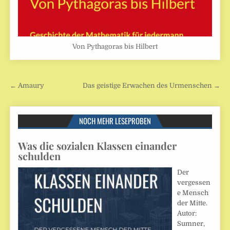
Von Pythagoras bis Hilbert
Beitragsnavigation
← Amaury
Das geistige Erwachen des Urmenschen →
NOCH MEHR LESEPROBEN
Was die sozialen Klassen einander
schulden
Der
vergessen
e Mensch
der Mitte.
Autor:
Sumner,