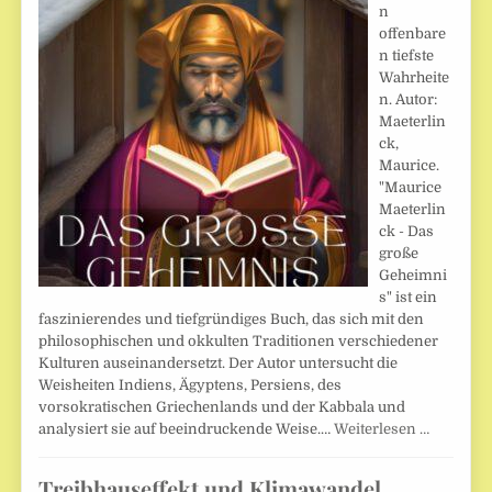
n
offenbare
n tiefste
Wahrheite
n. Autor:
Maeterlin
ck,
Maurice.
"Maurice
Maeterlin
ck - Das
große
Geheimni
s" ist ein
faszinierendes und tiefgründiges Buch, das sich mit den
philosophischen und okkulten Traditionen verschiedener
Kulturen auseinandersetzt. Der Autor untersucht die
Weisheiten Indiens, Ägyptens, Persiens, des
vorsokratischen Griechenlands und der Kabbala und
analysiert sie auf beeindruckende Weise.…
Weiterlesen …
Treibhauseffekt und Klimawandel