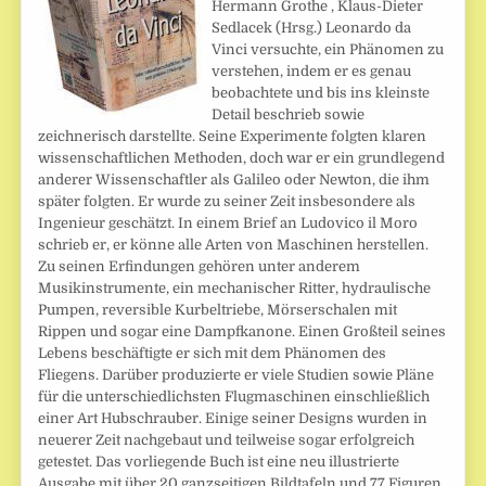
Hermann Grothe , Klaus-Dieter
Sedlacek (Hrsg.) Leonardo da
Vinci versuchte, ein Phänomen zu
verstehen, indem er es genau
beobachtete und bis ins kleinste
Detail beschrieb sowie
zeichnerisch darstellte. Seine Experimente folgten klaren
wissenschaftlichen Methoden, doch war er ein grundlegend
anderer Wissenschaftler als Galileo oder Newton, die ihm
später folgten. Er wurde zu seiner Zeit insbesondere als
Ingenieur geschätzt. In einem Brief an Ludovico il Moro
schrieb er, er könne alle Arten von Maschinen herstellen.
Zu seinen Erfindungen gehören unter anderem
Musikinstrumente, ein mechanischer Ritter, hydraulische
Pumpen, reversible Kurbeltriebe, Mörserschalen mit
Rippen und sogar eine Dampfkanone. Einen Großteil seines
Lebens beschäftigte er sich mit dem Phänomen des
Fliegens. Darüber produzierte er viele Studien sowie Pläne
für die unterschiedlichsten Flugmaschinen einschließlich
einer Art Hubschrauber. Einige seiner Designs wurden in
neuerer Zeit nachgebaut und teilweise sogar erfolgreich
getestet. Das vorliegende Buch ist eine neu illustrierte
Ausgabe mit über 20 ganzseitigen Bildtafeln und 77 Figuren