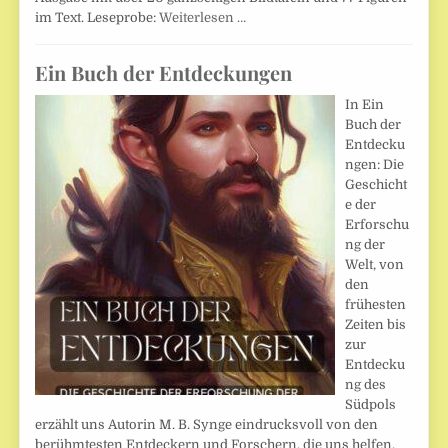
im Text. Leseprobe:
Weiterlesen …
Ein Buch der Entdeckungen
In Ein
Buch der
Entdecku
ngen: Die
Geschicht
e der
Erforschu
ng der
Welt, von
den
frühesten
Zeiten bis
zur
Entdecku
ng des
Südpols
erzählt uns Autorin M. B. Synge eindrucksvoll von den
berühmtesten Entdeckern und Forschern, die uns helfen,