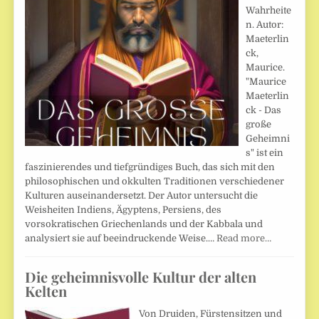
Wahrheite
n. Autor:
Maeterlin
ck,
Maurice.
"Maurice
Maeterlin
ck - Das
große
Geheimni
s" ist ein
faszinierendes und tiefgründiges Buch, das sich mit den
philosophischen und okkulten Traditionen verschiedener
Kulturen auseinandersetzt. Der Autor untersucht die
Weisheiten Indiens, Ägyptens, Persiens, des
vorsokratischen Griechenlands und der Kabbala und
analysiert sie auf beeindruckende Weise.…
Read more…
Die geheimnisvolle Kultur der alten
Kelten
Von Druiden, Fürstensitzen und