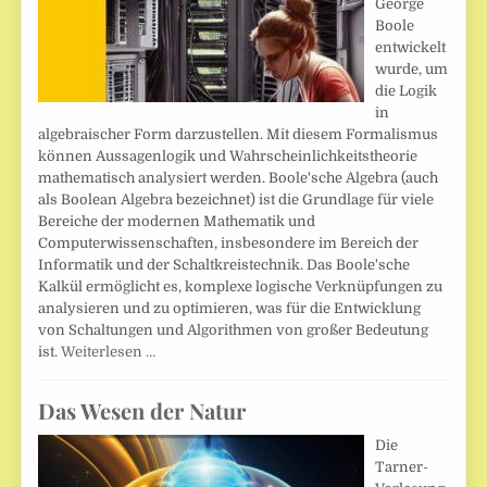
George
Boole
entwickelt
wurde, um
die Logik
in
algebraischer Form darzustellen. Mit diesem Formalismus
können Aussagenlogik und Wahrscheinlichkeitstheorie
mathematisch analysiert werden. Boole'sche Algebra (auch
als Boolean Algebra bezeichnet) ist die Grundlage für viele
Bereiche der modernen Mathematik und
Computerwissenschaften, insbesondere im Bereich der
Informatik und der Schaltkreistechnik. Das Boole'sche
Kalkül ermöglicht es, komplexe logische Verknüpfungen zu
analysieren und zu optimieren, was für die Entwicklung
von Schaltungen und Algorithmen von großer Bedeutung
ist.
Weiterlesen …
Das Wesen der Natur
Die
Tarner-