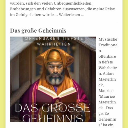
würden, sich den vielen Unbequemlichkeiten,
Entbehrungen und Gefahren auszusetzen, die meine Reise
im Gefolge haben würde. ...
Weiterlesen …
Das große Geheimnis
Mystische
Traditione
n
offenbare
n tiefste
Wahrheite
n. Autor:
Maeterlin
ck,
Maurice.
"Maurice
Maeterlin
ck - Das
große
Geheimni
s" ist ein