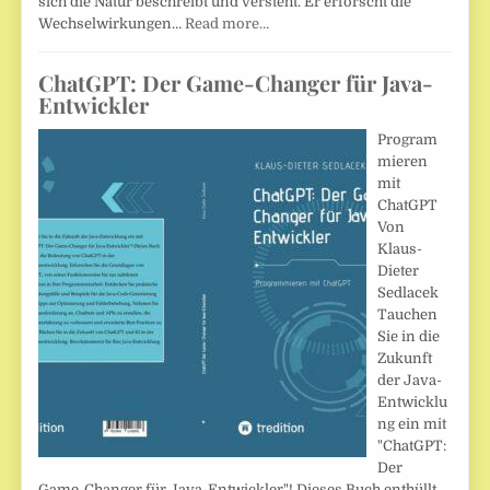
sich die Natur beschreibt und versteht. Er erforscht die
Wechselwirkungen…
Read more…
ChatGPT: Der Game-Changer für Java-
Entwickler
Program
mieren
mit
ChatGPT
Von
Klaus-
Dieter
Sedlacek
Tauchen
Sie in die
Zukunft
der Java-
Entwicklu
ng ein mit
"ChatGPT:
Der
Game-Changer für Java-Entwickler"! Dieses Buch enthüllt