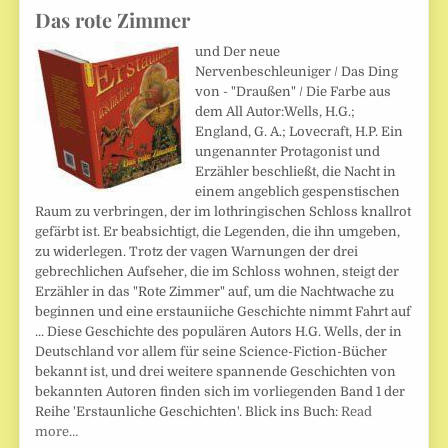
Das rote Zimmer
und Der neue
Nervenbeschleuniger / Das Ding
von - "Draußen" / Die Farbe aus
dem All Autor:Wells, H.G.;
England, G. A.; Lovecraft, H.P. Ein
ungenannter Protagonist und
Erzähler beschließt, die Nacht in
einem angeblich gespenstischen
Raum zu verbringen, der im lothringischen Schloss knallrot
gefärbt ist. Er beabsichtigt, die Legenden, die ihn umgeben,
zu widerlegen. Trotz der vagen Warnungen der drei
gebrechlichen Aufseher, die im Schloss wohnen, steigt der
Erzähler in das "Rote Zimmer" auf, um die Nachtwache zu
beginnen und eine erstauniiche Geschichte nimmt Fahrt auf
... Diese Geschichte des populären Autors H.G. Wells, der in
Deutschland vor allem für seine Science-Fiction-Bücher
bekannt ist, und drei weitere spannende Geschichten von
bekannten Autoren finden sich im vorliegenden Band 1 der
Reihe 'Erstaunliche Geschichten'. Blick ins Buch:
Read
more…