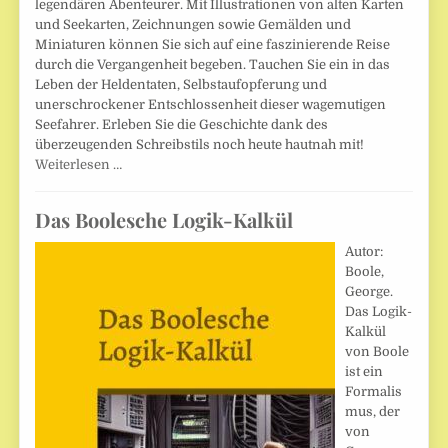
legendären Abenteurer. Mit Illustrationen von alten Karten
und Seekarten, Zeichnungen sowie Gemälden und
Miniaturen können Sie sich auf eine faszinierende Reise
durch die Vergangenheit begeben. Tauchen Sie ein in das
Leben der Heldentaten, Selbstaufopferung und
unerschrockener Entschlossenheit dieser wagemutigen
Seefahrer. Erleben Sie die Geschichte dank des
überzeugenden Schreibstils noch heute hautnah mit!
Weiterlesen …
Das Boolesche Logik-Kalkül
Autor:
Boole,
George.
Das Logik-
Kalkül
von Boole
ist ein
Formalis
mus, der
von