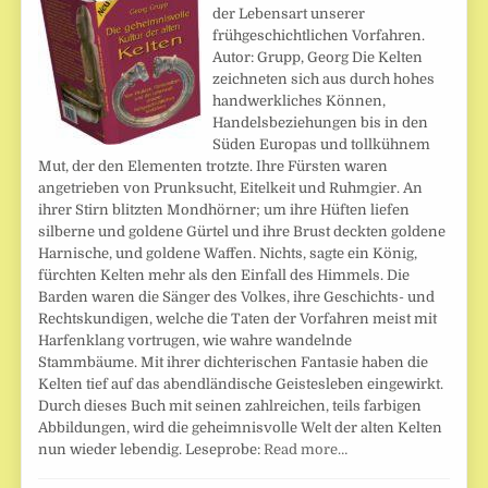
der Lebensart unserer
frühgeschichtlichen Vorfahren.
Autor: Grupp, Georg Die Kelten
zeichneten sich aus durch hohes
handwerkliches Können,
Handelsbeziehungen bis in den
Süden Europas und tollkühnem
Mut, der den Elementen trotzte. Ihre Fürsten waren
angetrieben von Prunksucht, Eitelkeit und Ruhmgier. An
ihrer Stirn blitzten Mondhörner; um ihre Hüften liefen
silberne und goldene Gürtel und ihre Brust deckten goldene
Harnische, und goldene Waffen. Nichts, sagte ein König,
fürchten Kelten mehr als den Einfall des Himmels. Die
Barden waren die Sänger des Volkes, ihre Geschichts- und
Rechtskundigen, welche die Taten der Vorfahren meist mit
Harfenklang vortrugen, wie wahre wandelnde
Stammbäume. Mit ihrer dichterischen Fantasie haben die
Kelten tief auf das abendländische Geistesleben eingewirkt.
Durch dieses Buch mit seinen zahlreichen, teils farbigen
Abbildungen, wird die geheimnisvolle Welt der alten Kelten
nun wieder lebendig. Leseprobe:
Read more…