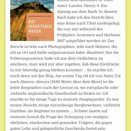
Autor: Landor, Henry S. Ein
Auszug aus dem Buch: In diesem
Buch habe ich den Bericht über
eine Reise nach Tibet niedergelegt,
die von mir während des
Frühjahrs, Sommers und Herbstes
1897 ausgeführt worden ist. Der
Bericht ist teils nach Photographien, teils nach Skizzen, die
ich an Ort und Stelle aufgenommen habe, illustriert. Nur die
Folterungsszenen hatte ich aus dem Gedächtnis zu
zeichnen; man wird mir aber zugeben, daß diese Eindrücke
in mir lebendig genug bleiben konnten! ... So machte ich
mich denn auf den Weg. Am ersten Tag ritt ich von Naini-Tal
nach Almora. Almora (1680 Meter über dem Meer) ist die
letzte Bergstation nach der Grenze zu, wo europäische oder
vielmehr angloindische Gesellschaft zu finden ist. Ich
machte es für einige Tage zu meinem Hauptquartier. Es war
meine Absicht, einige zuverlässige Bergbewohner, vielleicht
Gurkhas, als Begleiter zu mieten. ... Schwer lastete auf
meinem Gemüt die Frage der Erlangung von mutigen,
ehrlichen, elastischen und gesunden Trägern, die gegen
guten Lohn und gelegentliche Geschenke bereit sein