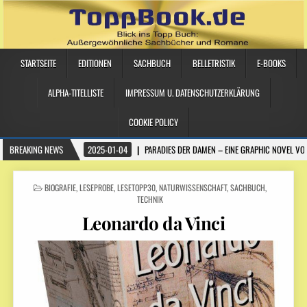
STARTSEITE
EDITIONEN
SACHBUCH
BELLETRISTIK
E-BOOKS
ALPHA-TITELLISTE
IMPRESSUM U. DATENSCHUTZERKLÄRUNG
COOKIE POLICY
BREAKING NEWS
2025-01-04
PARADIES DER DAMEN – EINE GRAPHIC NOVEL VO
POSTED IN
BIOGRAFIE
,
LESEPROBE
,
LESETOPP30
,
NATURWISSENSCHAFT
,
SACHBUCH
,
TECHNIK
Leonardo da Vinci