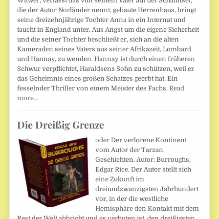
Witwer, verlässt das von seinem Vater auf der Schafinsel,
die der Autor Norländer nennt, gebaute Herrenhaus, bringt
seine dreizehnjährige Tochter Anna in ein Internat und
taucht in England unter. Aus Angst um die eigene Sicherheit
und die seiner Tochter beschließt er, sich an die alten
Kameraden seines Vaters aus seiner Afrikazeit, Lombard
und Hannay, zu wenden. Hannay ist durch einen früheren
Schwur verpflichtet, Haraldsens Sohn zu schützen, weil er
das Geheimnis eines großen Schatzes geerbt hat. Ein
fesselnder Thriller von einem Meister des Fachs.
Read
more…
Die Dreißig Grenze
oder Der verlorene Kontinent
vom Autor der Tarzan
Geschichten. Autor: Burroughs,
Edgar Rice. Der Autor stellt sich
eine Zukunft im
dreiundzwanzigsten Jahrhundert
vor, in der die westliche
Hemisphäre den Kontakt mit dem
Rest der Welt abbricht und es verboten ist, den dreißigsten