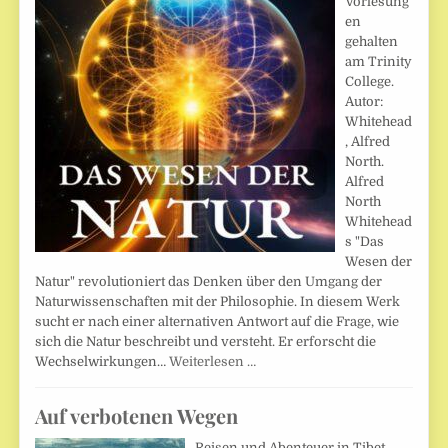
Vorlesung
en
gehalten
am Trinity
College.
Autor:
Whitehead
, Alfred
North.
Alfred
North
Whitehead
s "Das
Wesen der
Natur" revolutioniert das Denken über den Umgang der
Naturwissenschaften mit der Philosophie. In diesem Werk
sucht er nach einer alternativen Antwort auf die Frage, wie
sich die Natur beschreibt und versteht. Er erforscht die
Wechselwirkungen…
Weiterlesen …
Auf verbotenen Wegen
Reisen und Abenteuer in Tibet.