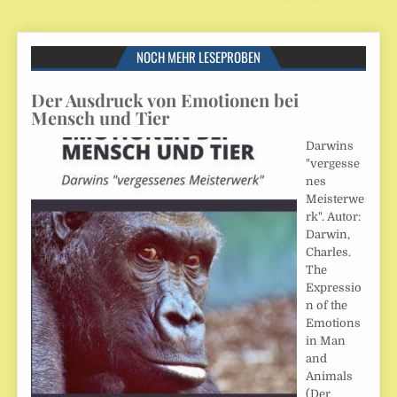
NOCH MEHR LESEPROBEN
Der Ausdruck von Emotionen bei
Mensch und Tier
Darwins
"vergesse
nes
Meisterwe
rk". Autor:
Darwin,
Charles.
The
Expressio
n of the
Emotions
in Man
and
Animals
(Der