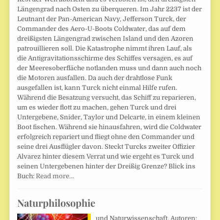
Längengrad nach Osten zu überqueren. Im Jahr 2237 ist der
Leutnant der Pan-American Navy, Jefferson Turck, der
Commander des Aero-U-Boots Coldwater, das auf dem
dreißigsten Längengrad zwischen Island und den Azoren
patrouillieren soll. Die Katastrophe nimmt ihren Lauf, als
die Antigravitationsschirme des Schiffes versagen, es auf
der Meeresoberfläche notlanden muss und dann auch noch
die Motoren ausfallen. Da auch der drahtlose Funk
ausgefallen ist, kann Turck nicht einmal Hilfe rufen.
Während die Besatzung versucht, das Schiff zu reparieren,
um es wieder flott zu machen, gehen Turck und drei
Untergebene, Snider, Taylor und Delcarte, in einem kleinen
Boot fischen. Während sie hinausfahren, wird die Coldwater
erfolgreich repariert und fliegt ohne den Commander und
seine drei Ausflügler davon. Steckt Turcks zweiter Offizier
Alvarez hinter diesem Verrat und wie ergeht es Turck und
seinen Untergebenen hinter der Dreißig Grenze? Blick ins
Buch:
Read more…
Naturphilosophie
und Naturwissenschaft. Autoren: