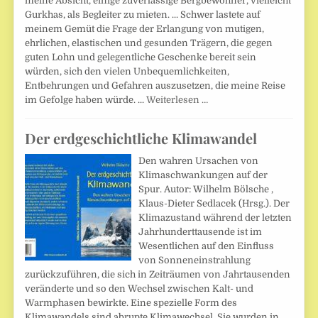
meine Absicht, einige zuverlässige Bergbewohner, vielleicht
Gurkhas, als Begleiter zu mieten. ... Schwer lastete auf
meinem Gemüt die Frage der Erlangung von mutigen,
ehrlichen, elastischen und gesunden Trägern, die gegen
guten Lohn und gelegentliche Geschenke bereit sein
würden, sich den vielen Unbequemlichkeiten,
Entbehrungen und Gefahren auszusetzen, die meine Reise
im Gefolge haben würde. ...
Weiterlesen …
Der erdgeschichtliche Klimawandel
Den wahren Ursachen von
Klimaschwankungen auf der
Spur. Autor: Wilhelm Bölsche ,
Klaus-Dieter Sedlacek (Hrsg.). Der
Klimazustand während der letzten
Jahrhunderttausende ist im
Wesentlichen auf den Einfluss
von Sonneneinstrahlung
zurückzuführen, die sich in Zeiträumen von Jahrtausenden
veränderte und so den Wechsel zwischen Kalt- und
Warmphasen bewirkte. Eine spezielle Form des
Klimawandels sind abrupte Klimawechsel. Sie wurden in