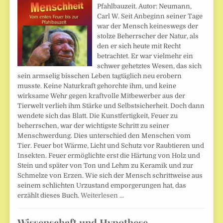
Pfahlbauzeit. Autor: Neumann,
Carl W. Seit Anbeginn seiner Tage
war der Mensch keineswegs der
stolze Beherrscher der Natur, als
den er sich heute mit Recht
betrachtet. Er war vielmehr ein
schwer gehetztes Wesen, das sich
sein armselig bisschen Leben tagtäglich neu erobern
musste. Keine Naturkraft gehorchte ihm, und keine
wirksame Wehr gegen kraftvolle Mitbewerber aus der
Tierwelt verlieh ihm Stärke und Selbstsicherheit. Doch dann
wendete sich das Blatt. Die Kunstfertigkeit, Feuer zu
beherrschen, war der wichtigste Schritt zu seiner
Menschwerdung. Dies unterschied den Menschen vom
Tier. Feuer bot Wärme, Licht und Schutz vor Raubtieren und
Insekten. Feuer ermöglichte erst die Härtung von Holz und
Stein und später von Ton und Lehm zu Keramik und zur
Schmelze von Erzen. Wie sich der Mensch schrittweise aus
seinem schlichten Urzustand emporgerungen hat, das
erzählt dieses Buch.
Weiterlesen …
Wissenschaft und Hypothese