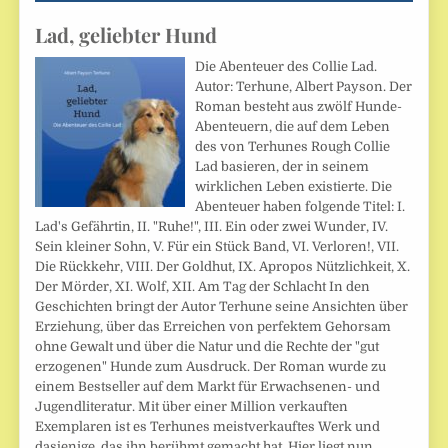
Lad, geliebter Hund
Die Abenteuer des Collie Lad.
Autor: Terhune, Albert Payson. Der
Roman besteht aus zwölf Hunde-
Abenteuern, die auf dem Leben
des von Terhunes Rough Collie
Lad basieren, der in seinem
wirklichen Leben existierte. Die
Abenteuer haben folgende Titel: I.
Lad's Gefährtin, II. "Ruhe!", III. Ein oder zwei Wunder, IV.
Sein kleiner Sohn, V. Für ein Stück Band, VI. Verloren!, VII.
Die Rückkehr, VIII. Der Goldhut, IX. Apropos Nützlichkeit, X.
Der Mörder, XI. Wolf, XII. Am Tag der Schlacht In den
Geschichten bringt der Autor Terhune seine Ansichten über
Erziehung, über das Erreichen von perfektem Gehorsam
ohne Gewalt und über die Natur und die Rechte der "gut
erzogenen" Hunde zum Ausdruck. Der Roman wurde zu
einem Bestseller auf dem Markt für Erwachsenen- und
Jugendliteratur. Mit über einer Million verkauften
Exemplaren ist es Terhunes meistverkauftes Werk und
dasjenige, das ihn berühmt gemacht hat. Hier liegt nun