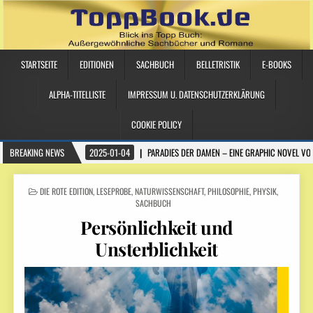
STARTSEITE
EDITIONEN
SACHBUCH
BELLETRISTIK
E-BOOKS
ALPHA-TITELLISTE
IMPRESSUM U. DATENSCHUTZERKLÄRUNG
COOKIE POLICY
BREAKING NEWS
2025-01-04
PARADIES DER DAMEN – EINE GRAPHIC NOVEL VO
POSTED IN
DIE ROTE EDITION
,
LESEPROBE
,
NATURWISSENSCHAFT
,
PHILOSOPHIE
,
PHYSIK
,
SACHBUCH
Persönlichkeit und
Unsterblichkeit