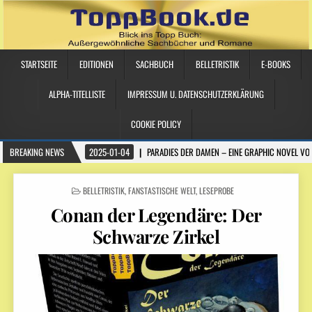
STARTSEITE
EDITIONEN
SACHBUCH
BELLETRISTIK
E-BOOKS
ALPHA-TITELLISTE
IMPRESSUM U. DATENSCHUTZERKLÄRUNG
COOKIE POLICY
BREAKING NEWS
2025-01-04
PARADIES DER DAMEN – EINE GRAPHIC NOVEL VO
POSTED IN
BELLETRISTIK
,
FANSTASTISCHE WELT
,
LESEPROBE
Conan der Legendäre: Der
Schwarze Zirkel