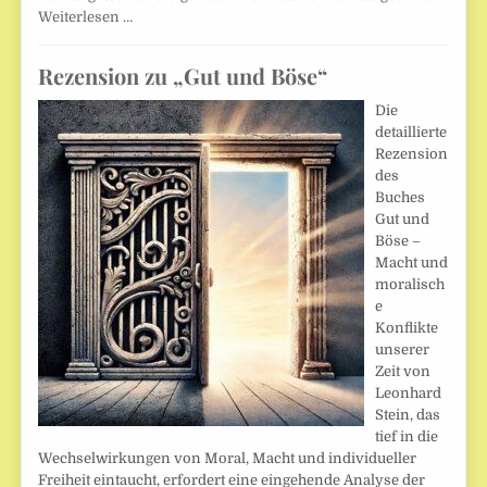
Weiterlesen …
Rezension zu „Gut und Böse“
Die
detaillierte
Rezension
des
Buches
Gut und
Böse –
Macht und
moralisch
e
Konflikte
unserer
Zeit von
Leonhard
Stein, das
tief in die
Wechselwirkungen von Moral, Macht und individueller
Freiheit eintaucht, erfordert eine eingehende Analyse der