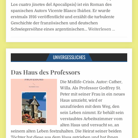
Los cuatro jinetes del Apocalipsis) ist ein Roman des
spanischen Autors Vicente Blasco Ibáñez. Er wurde
erstmals 1916 veröffentlicht und erzählt die turbulente
Geschichte der französischen und deutschen
Schwiegersöhne eines argentinischen…
Weiterlesen …
UNVERGESSLICHES
Das Haus des Professors
Die Midlife-Crisis. Autor: Cather,
Willa. Als Professor Godfrey St.
Peter mit seiner Frau in ein neues
Haus umzieht, wird er
unzufrieden mit dem Weg, den
sein Leben nimmt. Er behält sein
verstaubtes Arbeitszimmer vom
alten Haus und versucht so, an
seinem alten Leben festzuhalten. Die Heirat seiner beiden
Töchter hat diese aus dem Haus getrieben und hat ihnen