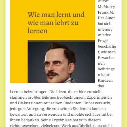
Autor:
McMurry,
Frank M.
Der Autor
hat sich
intensiv
mit der
Frage
beschäftig
t, wie man
Erwachse
nen
beibringe
n kann,
Kindern
das
Lernen beizubringen. Die Ideen, die er hier vorstellt,
stammen größtenteils aus Beobachtungen, Experimenten
und Diskussionen mit seinen Studenten. Er hat versucht,
jede gute Anregung, die von seinen Studenten kam, zu
bewahren und zu verwenden und möchte sich hiermit bei
ihnen bedanken. Seine Ergebnisse hat er in diesem
richtungsweisen vielgelesen Werk ausführlich dargestellt.