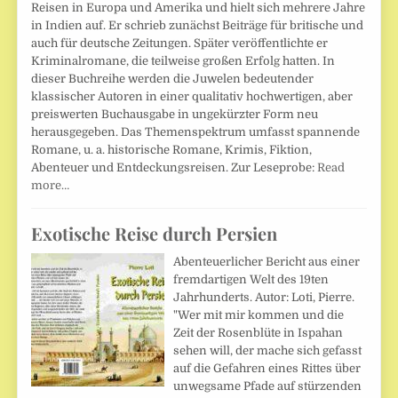
Reisen in Europa und Amerika und hielt sich mehrere Jahre
in Indien auf. Er schrieb zunächst Beiträge für britische und
auch für deutsche Zeitungen. Später veröffentlichte er
Kriminalromane, die teilweise großen Erfolg hatten. In
dieser Buchreihe werden die Juwelen bedeutender
klassischer Autoren in einer qualitativ hochwertigen, aber
preiswerten Buchausgabe in ungekürzter Form neu
herausgegeben. Das Themenspektrum umfasst spannende
Romane, u. a. historische Romane, Krimis, Fiktion,
Abenteuer und Entdeckungsreisen. Zur Leseprobe:
Read
more…
Exotische Reise durch Persien
Abenteuerlicher Bericht aus einer
fremdartigen Welt des 19ten
Jahrhunderts. Autor: Loti, Pierre.
"Wer mit mir kommen und die
Zeit der Rosenblüte in Ispahan
sehen will, der mache sich gefasst
auf die Gefahren eines Rittes über
unwegsame Pfade auf stürzenden