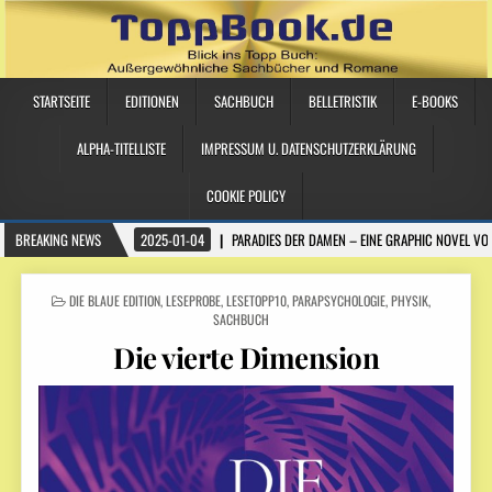
STARTSEITE
EDITIONEN
SACHBUCH
BELLETRISTIK
E-BOOKS
ALPHA-TITELLISTE
IMPRESSUM U. DATENSCHUTZERKLÄRUNG
COOKIE POLICY
BREAKING NEWS
2025-01-04
PARADIES DER DAMEN – EINE GRAPHIC NOVEL VO
POSTED IN
DIE BLAUE EDITION
,
LESEPROBE
,
LESETOPP10
,
PARAPSYCHOLOGIE
,
PHYSIK
,
SACHBUCH
Die vierte Dimension