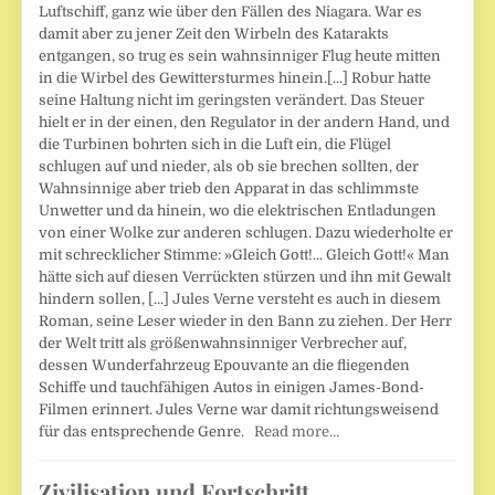
Luftschiff, ganz wie über den Fällen des Niagara. War es
damit aber zu jener Zeit den Wirbeln des Katarakts
entgangen, so trug es sein wahnsinniger Flug heute mitten
in die Wirbel des Gewittersturmes hinein.[...] Robur hatte
seine Haltung nicht im geringsten verändert. Das Steuer
hielt er in der einen, den Regulator in der andern Hand, und
die Turbinen bohrten sich in die Luft ein, die Flügel
schlugen auf und nieder, als ob sie brechen sollten, der
Wahnsinnige aber trieb den Apparat in das schlimmste
Unwetter und da hinein, wo die elektrischen Entladungen
von einer Wolke zur anderen schlugen. Dazu wiederholte er
mit schrecklicher Stimme: »Gleich Gott!... Gleich Gott!« Man
hätte sich auf diesen Verrückten stürzen und ihn mit Gewalt
hindern sollen, [...] Jules Verne versteht es auch in diesem
Roman, seine Leser wieder in den Bann zu ziehen. Der Herr
der Welt tritt als größenwahnsinniger Verbrecher auf,
dessen Wunderfahrzeug Epouvante an die fliegenden
Schiffe und tauchfähigen Autos in einigen James-Bond-
Filmen erinnert. Jules Verne war damit richtungsweisend
für das entsprechende Genre.
Read more…
Zivilisation und Fortschritt