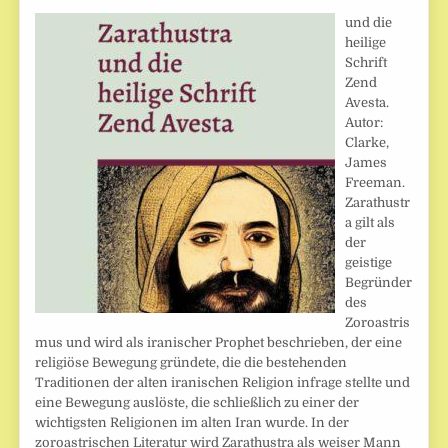
und die
heilige
Schrift
Zend
Avesta.
Autor:
Clarke,
James
Freeman.
Zarathustr
a gilt als
der
geistige
Begründer
des
Zoroastris
mus und wird als iranischer Prophet beschrieben, der eine
religiöse Bewegung gründete, die die bestehenden
Traditionen der alten iranischen Religion infrage stellte und
eine Bewegung auslöste, die schließlich zu einer der
wichtigsten Religionen im alten Iran wurde. In der
zoroastrischen Literatur wird Zarathustra als weiser Mann