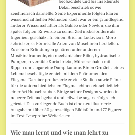
beobachtete und bis ins kleinste
Detail beschrieb sowie
zeichnerisch darstellte. Seine Experimente folgten klaren
wissenschaftlichen Methoden, doch war er ein grundlegend
anderer Wissenschaftler als Galileo oder Newton, die ihm
später folgten. Er wurde zu seiner Zeit insbesondere als
Ingenieur geschätzt. In einem Brief an Ludovico il Moro
schrieb er, er könne alle Arten von Maschinen herstellen.
Zu seinen Erfindungen gehören unter anderem
Musikinstrumente, ein mechanischer Ritter, hydraulische
Pumpen, reversible Kurbeltriebe, Mörserschalen mit
Rippen und sogar eine Dampfkanone. Einen Großteil seines
Lebens beschäftigte er sich mit dem Phänomen des
Fliegens. Darüber produzierte er viele Studien sowie Pläne
für die unterschiedlichsten Flugmaschinen einschließlich
einer Art Hubschrauber. Einige seiner Designs wurden in
neuerer Zeit nachgebaut und teilweise sogar erfolgreich
getestet. Das vorliegende Buch ist eine neu illustrierte
Ausgabe mit über 20 ganzseitigen Bildtafeln und 77 Figuren
im Text. Leseprobe:
Weiterlesen …
Wie man lernt und wie man lehrt zu