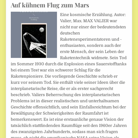
Auf kühnem Flug zum Mars
Eine kosmische Erzählung. Autor:
Valier, Max. MAX VALIER war
nicht nur einer der bedeutendsten
deutschen
Raketenexperimentatoren und -
enthusiasten, sondern auch der
erste Mensch, der sein Leben der
Raketentechnik widmete. Sein Tod
im Sommer 1930 durch die Explosion eines Sauerstofftanks
bei einem Test war ein schwerer Schlag für die
Raketenpioniere. Die vorliegende Geschichte schrieb er
kurz vor seinem Tod. Sie enthält viele seiner Ideen über die
interplanetarische Reise, die er als erster sachgerecht
beschrieb. Valiers Beherrschung des interplanetarischen
Problems ist in dieser realistischen und unterhaltsamen
Geschichte offensichtlich, und sein Einfallsreichtum bei der
Bewältigung der Schwierigkeiten der Raumfahrt ist
bemerkenswert. Es ist eine erstaunliche genaue Vision der
tatsächlich stattfindenden Raumflüge seit den 1960er Jahren
des zwanzigsten Jahrhunderts, sodass man sich fragen
muss, ob nicht die amerikanische NASA seine Vision als