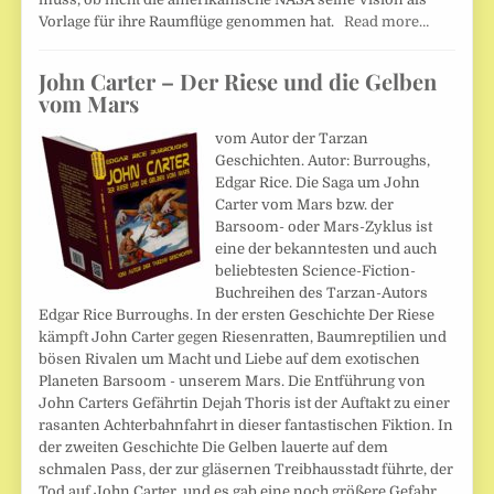
Vorlage für ihre Raumflüge genommen hat.
Read more…
John Carter – Der Riese und die Gelben
vom Mars
vom Autor der Tarzan
Geschichten. Autor: Burroughs,
Edgar Rice. Die Saga um John
Carter vom Mars bzw. der
Barsoom- oder Mars-Zyklus ist
eine der bekanntesten und auch
beliebtesten Science-Fiction-
Buchreihen des Tarzan-Autors
Edgar Rice Burroughs. In der ersten Geschichte Der Riese
kämpft John Carter gegen Riesenratten, Baumreptilien und
bösen Rivalen um Macht und Liebe auf dem exotischen
Planeten Barsoom - unserem Mars. Die Entführung von
John Carters Gefährtin Dejah Thoris ist der Auftakt zu einer
rasanten Achterbahnfahrt in dieser fantastischen Fiktion. In
der zweiten Geschichte Die Gelben lauerte auf dem
schmalen Pass, der zur gläsernen Treibhausstadt führte, der
Tod auf John Carter, und es gab eine noch größere Gefahr