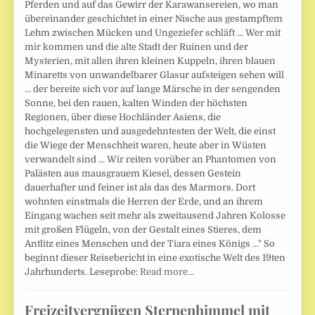
Pferden und auf das Gewirr der Karawansereien, wo man
übereinander geschichtet in einer Nische aus gestampftem
Lehm zwischen Mücken und Ungeziefer schläft ... Wer mit
mir kommen und die alte Stadt der Ruinen und der
Mysterien, mit allen ihren kleinen Kuppeln, ihren blauen
Minaretts von unwandelbarer Glasur aufsteigen sehen will
... der bereite sich vor auf lange Märsche in der sengenden
Sonne, bei den rauen, kalten Winden der höchsten
Regionen, über diese Hochländer Asiens, die
hochgelegensten und ausgedehntesten der Welt, die einst
die Wiege der Menschheit waren, heute aber in Wüsten
verwandelt sind ... Wir reiten vorüber an Phantomen von
Palästen aus mausgrauem Kiesel, dessen Gestein
dauerhafter und feiner ist als das des Marmors. Dort
wohnten einstmals die Herren der Erde, und an ihrem
Eingang wachen seit mehr als zweitausend Jahren Kolosse
mit großen Flügeln, von der Gestalt eines Stieres, dem
Antlitz eines Menschen und der Tiara eines Königs ..." So
beginnt dieser Reisebericht in eine exotische Welt des 19ten
Jahrhunderts. Leseprobe:
Read more…
Freizeitvergnügen Sternenhimmel mit