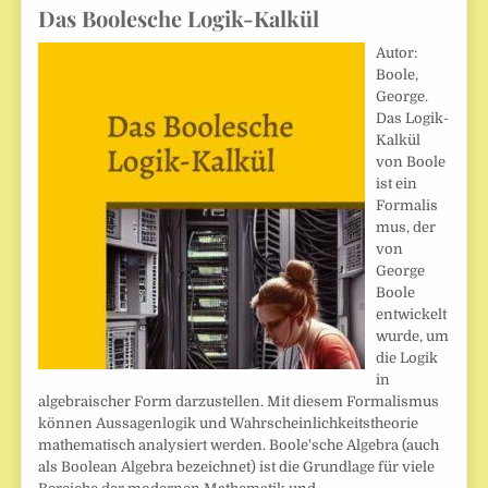
Das Boolesche Logik-Kalkül
Autor:
Boole,
George.
Das Logik-
Kalkül
von Boole
ist ein
Formalis
mus, der
von
George
Boole
entwickelt
wurde, um
die Logik
in
algebraischer Form darzustellen. Mit diesem Formalismus
können Aussagenlogik und Wahrscheinlichkeitstheorie
mathematisch analysiert werden. Boole'sche Algebra (auch
als Boolean Algebra bezeichnet) ist die Grundlage für viele