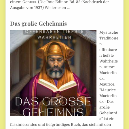
einem Genuss. (Die Rote Edition Bd. 32: Nachdruck der
Ausgabe von 1937)
Weiterlesen …
Das große Geheimnis
Mystische
Traditione
n
offenbare
n tiefste
Wahrheite
n. Autor:
Maeterlin
ck,
Maurice.
"Maurice
Maeterlin
ck - Das
große
Geheimni
s" ist ein
faszinierendes und tiefgründiges Buch, das sich mit den