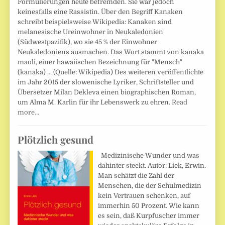
Formulierungen heute befremden. Sie war jedoch
keinesfalls eine Rassistin. Über den Begriff Kanaken
schreibt beispielsweise Wikipedia: Kanaken sind
melanesische Ureinwohner in Neukaledonien
(Südwestpazifik), wo sie 45 % der Einwohner
Neukaledoniens ausmachen. Das Wort stammt von kanaka
maoli, einer hawaiischen Bezeichnung für "Mensch"
(kanaka) ... (Quelle: Wikipedia) Des weiteren veröffentlichte
im Jahr 2015 der slowenische Lyriker, Schriftsteller und
Übersetzer Milan Dekleva einen biographischen Roman,
um Alma M. Karlin für ihr Lebenswerk zu ehren.
Read
more…
Plötzlich gesund
Medizinische Wunder und was
dahinter steckt. Autor: Liek, Erwin.
Man schätzt die Zahl der
Menschen, die der Schulmedizin
kein Vertrauen schenken, auf
immerhin 50 Prozent. Wie kann
es sein, daß Kurpfuscher immer