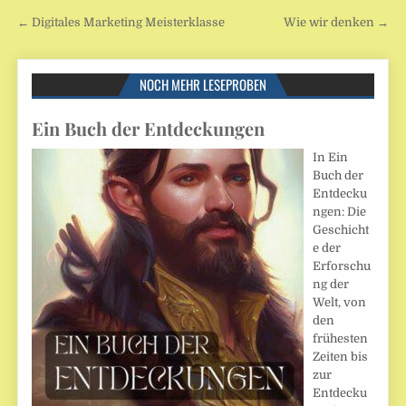
Beitragsnavigation
← Digitales Marketing Meisterklasse
Wie wir denken →
NOCH MEHR LESEPROBEN
Ein Buch der Entdeckungen
In Ein
Buch der
Entdecku
ngen: Die
Geschicht
e der
Erforschu
ng der
Welt, von
den
frühesten
Zeiten bis
zur
Entdecku