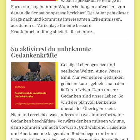
wieder spektakuläre Erfolge in
Form von sogenannten Wunderheilungen aufweisen, von
denen die Sensationspresse berichtet? Der Autor geht dieser
Frage nach und kommt zu interessanten Erkenntnissen,
aus denen er Vorschläge für eine bessere
Krankenbehandlung ableitet.
Read more…
So aktivierst du unbekannte
Gedankenkräfte
Geistige Lebensgesetze und
seelische Welten. Autor: Peters,
Emil. Nur wer seinen Gedanken
gebieten kann, gebietet auch dem
äußeren Leben. Denn unsere
Gedanken sind unser Leben. So
wird der planvoll Denkende
überall der Überlegene sein.
Niemand erreicht etwas anderes, als was immerfort seine
Gedanken beschäftigte. Vorwärts denken müssen wir uns,
dann kommen wir auch vorwärts. Und während Tausende
und Abertausende klagend am Boden liegen und vom
Leben zertreten werden, schreitet der andere, der mutig und