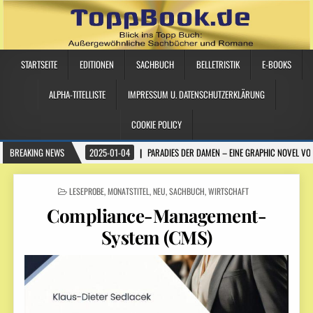
STARTSEITE
EDITIONEN
SACHBUCH
BELLETRISTIK
E-BOOKS
ALPHA-TITELLISTE
IMPRESSUM U. DATENSCHUTZERKLÄRUNG
COOKIE POLICY
BREAKING NEWS
2025-01-04
PARADIES DER DAMEN – EINE GRAPHIC NOVEL VO
POSTED IN
LESEPROBE
,
MONATSTITEL
,
NEU
,
SACHBUCH
,
WIRTSCHAFT
Compliance-Management-
System (CMS)