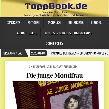
STARTSEITE
EDITIONEN
SACHBUCH
BELLETRISTIK
E-BOOKS
ALPHA-TITELLISTE
IMPRESSUM U. DATENSCHUTZERKLÄRUNG
COOKIE POLICY
BREAKING NEWS
2025-01-04
PARADIES DER DAMEN – EINE GRAPHIC NOVEL VO
POSTED IN
LESEPROBE
,
SCIFI-FANTASY-PHANTASTIK
Die junge Mondfrau