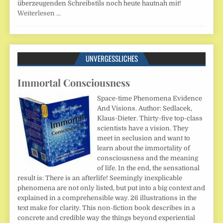
überzeugenden Schreibstils noch heute hautnah mit!
Weiterlesen …
UNVERGESSLICHES
Immortal Consciousness
Space-time Phenomena Evidence
And Visions. Author: Sedlacek,
Klaus-Dieter. Thirty-five top-class
scientists have a vision. They
meet in seclusion and want to
learn about the immortality of
consciousness and the meaning
of life. In the end, the sensational
result is: There is an afterlife! Seemingly inexplicable
phenomena are not only listed, but put into a big context and
explained in a comprehensible way. 26 illustrations in the
text make for clarity. This non-fiction book describes in a
concrete and credible way the things beyond experiential