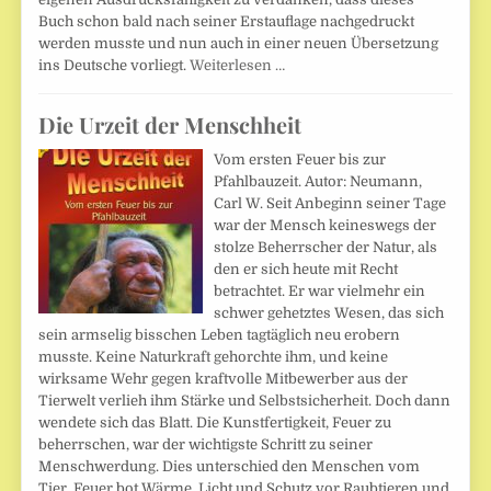
Buch schon bald nach seiner Erstauflage nachgedruckt
werden musste und nun auch in einer neuen Übersetzung
ins Deutsche vorliegt.
Weiterlesen …
Die Urzeit der Menschheit
Vom ersten Feuer bis zur
Pfahlbauzeit. Autor: Neumann,
Carl W. Seit Anbeginn seiner Tage
war der Mensch keineswegs der
stolze Beherrscher der Natur, als
den er sich heute mit Recht
betrachtet. Er war vielmehr ein
schwer gehetztes Wesen, das sich
sein armselig bisschen Leben tagtäglich neu erobern
musste. Keine Naturkraft gehorchte ihm, und keine
wirksame Wehr gegen kraftvolle Mitbewerber aus der
Tierwelt verlieh ihm Stärke und Selbstsicherheit. Doch dann
wendete sich das Blatt. Die Kunstfertigkeit, Feuer zu
beherrschen, war der wichtigste Schritt zu seiner
Menschwerdung. Dies unterschied den Menschen vom
Tier. Feuer bot Wärme, Licht und Schutz vor Raubtieren und