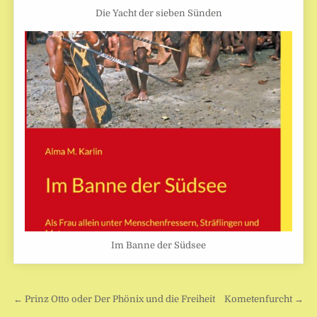
Die Yacht der sieben Sünden
Im Banne der Südsee
Beitragsnavigation
← Prinz Otto oder Der Phönix und die Freiheit
Kometenfurcht →