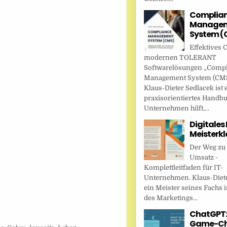
Complia
Managem
System (
Effektives 
modernen TOLERANT
Softwarelösungen „Comp
Management System (CMS
Klaus-Dieter Sedlacek ist 
praxisorientiertes Handbu
Unternehmen hilft,...
Digitales
Meisterkl
Der Weg zu
Umsatz -
Komplettleitfaden für IT-
Unternehmen. Klaus-Diete
ein Meister seines Fachs i
des Marketings...
ChatGPT:
Game-Ch