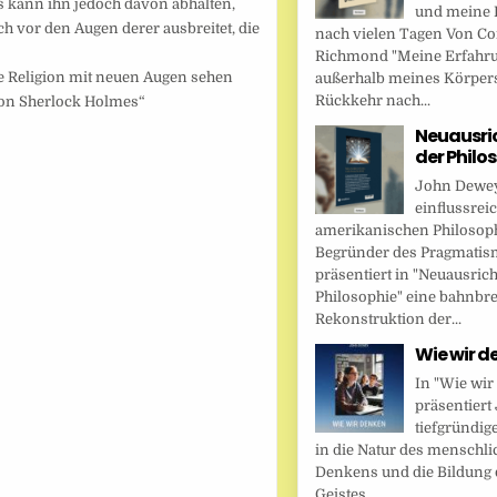
s kann ihn jedoch davon abhalten,
und meine 
h vor den Augen derer ausbreitet, die
nach vielen Tagen Von Cor
Richmond "Meine Erfahr
ie Religion mit neuen Augen sehen
außerhalb meines Körper
Rückkehr nach...
von Sherlock Holmes“
Neuausri
der Philo
John Dewey,
einflussrei
amerikanischen Philosop
Begründer des Pragmatis
präsentiert in "Neuausric
Philosophie" eine bahnbr
Rekonstruktion der...
Wie wir d
In "Wie wir
präsentier
tiefgründig
in die Natur des menschl
Denkens und die Bildung 
Geistes....