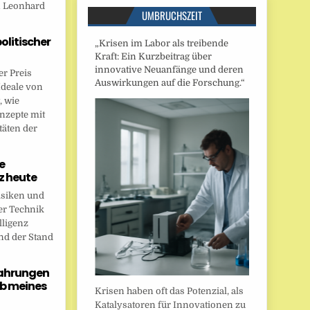
n Leonhard
UMBRUCHSZEIT
politischer
„Krisen im Labor als treibende
Kraft: Ein Kurzbeitrag über
innovative Neuanfänge und deren
r Preis
Auswirkungen auf die Forschung.“
Ideale von
, wie
onzepte mit
täten der
e
nz heute
isiken und
er Technik
lligenz
nd der Stand
fahrungen
b meines
Krisen haben oft das Potenzial, als
Katalysatoren für Innovationen zu