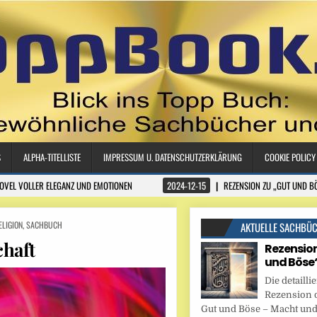
S
ALPHA-TITELLISTE
IMPRESSUM U. DATENSCHUTZERKLÄRUNG
COOKIE POLICY
NOVEL VOLLER ELEGANZ UND EMOTIONEN
2024-12-15
REZENSION ZU „GUT UND B
ELIGION
,
SACHBUCH
AKTUELLE SACHBÜ
chaft
Rezension
und Böse
Die detaillie
Rezension 
Gut und Böse – Macht und