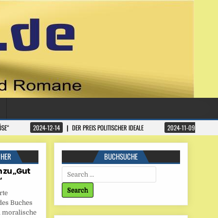
ÖSE“
2024-12-14
DER PREIS POLITISCHER IDEALE
2024-11-09
DATA
CHER
BUCHSUCHE
 zu „Gut
Search for:
“
rte
des Buches
 moralische