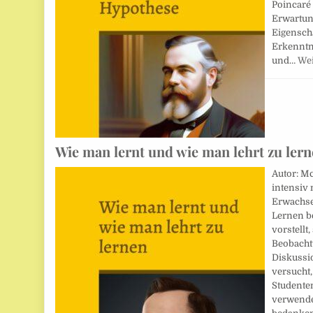
Poincaré 
Erwartun
Eigensch
Erkenntn
und…
Wei
Wie man lernt und wie man lehrt zu ler
Autor: Mc
intensiv 
Erwachse
Lernen be
vorstellt
Beobacht
Diskussi
versucht,
Studente
verwende