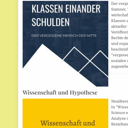
Der verg
Sumner, 
wirtschaf
Klassen e
aktueller 
Veröffent
Rechte d
und orga
beschrieb
"vergess
sozialen
zugeste
Wissenschaft und Hypothese
Neuüberse
In "Wisse
Science e
Analyse 
Beziehun