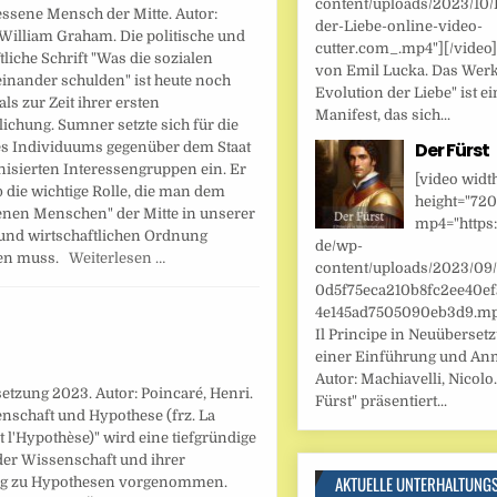
content/uploads/2023/10/
essene Mensch der Mitte. Autor:
der-Liebe-online-video-
William Graham. Die politische und
cutter.com_.mp4"][/video
tliche Schrift "Was die sozialen
von Emil Lucka. Das Werk
inander schulden" ist heute noch
Evolution der Liebe" ist ei
als zur Zeit ihrer ersten
Manifest, das sich...
lichung. Sumner setzte sich für die
Der Fürst
es Individuums gegenüber dem Staat
nisierten Interessengruppen ein. Er
[video widt
 die wichtige Rolle, die man dem
height="720
enen Menschen" der Mitte in unserer
mp4="https:
 und wirtschaftlichen Ordnung
de/wp-
hen muss.
Weiterlesen …
content/uploads/2023/09
0d5f75eca210b8fc2ee40ef
4e145ad7505090eb3d9.mp4
Il Principe in Neuüberset
einer Einführung und An
Autor: Machiavelli, Nicolo.
tzung 2023. Autor: Poincaré, Henri.
Fürst" präsentiert...
nschaft und Hypothese (frz. La
t l'Hypothèse)" wird eine tiefgründige
der Wissenschaft und ihrer
AKTUELLE UNTERHALTUNG
g zu Hypothesen vorgenommen.