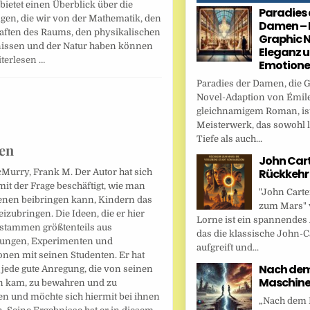
bietet einen Überblick über die
Paradies 
gen, die wir von der Mathematik, den
Damen – 
aften des Raums, den physikalischen
Graphic N
issen und der Natur haben können
Eleganz 
terlesen …
Emotion
Paradies der Damen, die 
Novel-Adaption von Émile
gleichnamigem Roman, ist
Meisterwerk, das sowohl l
Tiefe als auch...
nen
John Cart
Rückkehr
Murry, Frank M. Der Autor hat sich
mit der Frage beschäftigt, wie man
"John Carte
nen beibringen kann, Kindern das
zum Mars" 
izubringen. Die Ideen, die er hier
Lorne ist ein spannendes
, stammen größtenteils aus
das die klassische John-C
ungen, Experimenten und
aufgreift und...
onen mit seinen Studenten. Er hat
Nach dem 
 jede gute Anregung, die von seinen
Maschin
n kam, zu bewahren und zu
n und möchte sich hiermit bei ihnen
„Nach dem F