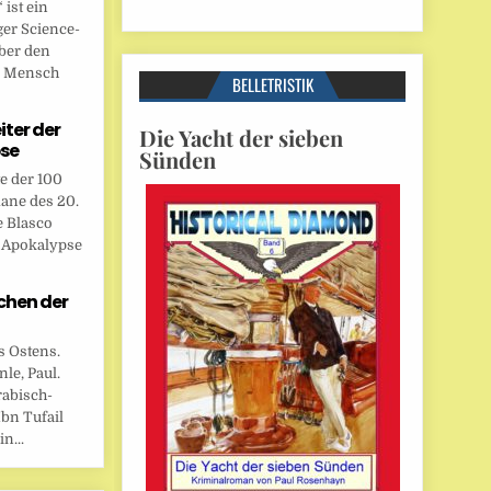
ist ein
ger Science-
ber den
n Mensch
BELLETRISTIK
eiter der
Die Yacht der sieben
se
Sünden
te der 100
ane des 20.
e Blasco
r Apokalypse
chen der
s Ostens.
le, Paul.
rabisch-
bn Tufail
n...