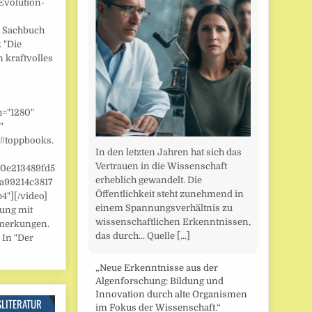
Evolution-
] Sachbuch
 "Die
n kraftvolles
h="1280"
"
//toppbooks.
In den letzten Jahren hat sich das
Vertrauen in die Wissenschaft
/0e213489fd5
erheblich gewandelt. Die
a99214c3817
Öffentlichkeit steht zunehmend in
"][/video]
einem Spannungsverhältnis zu
zung mit
wissenschaftlichen Erkenntnissen,
merkungen.
das durch... Quelle
[...]
 In "Der
„Neue Erkenntnisse aus der
Algenforschung: Bildung und
Innovation durch alte Organismen
SLITERATUR
im Fokus der Wissenschaft.“