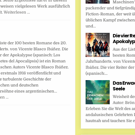
. Seine Ergebnisse hat er in diesem
Maschinen“ 
sweisen vielgelesen Werk ausführlich
packender und tiefgründi
lt.
Weiterlesen …
Fiction-Roman, der weit ü
üblichen Kampf zwische
und...
Die vier R
Apokalyp
iste der 100 besten Romane des 20.
rts. von Vicente Blasco Ibáñez. Die
Aus der Lis
er der Apokalypse (spanisch: Los
besten Rom
netes del Apocalipsis) ist ein Roman
Jahrhunderts. von Vicent
schen Autors Vicente Blasco Ibáñez.
Ibáñez. Die vier Reiter de
erstmals 1916 veröffentlicht und
(spanisch:...
ie turbulente Geschichte der
Das Erwa
schen und deutschen
Seele
rsöhne eines argentinischen…
Weisheit de
sen …
Autor: Brönn
Erleben Sie die Welt des a
andalusischen Gelehrten I
hautnah und tauchen Sie ei