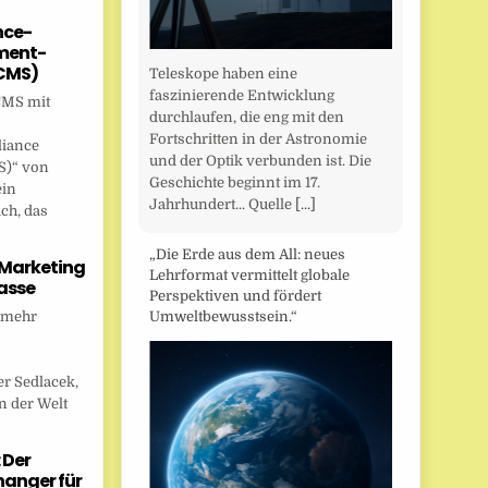
nce-
ent-
CMS)
Teleskope haben eine
faszinierende Entwicklung
CMS mit
durchlaufen, die eng mit den
Fortschritten in der Astronomie
liance
und der Optik verbunden ist. Die
)“ von
Geschichte beginnt im 17.
ein
Jahrhundert... Quelle
[...]
ch, das
„Die Erde aus dem All: neues
 Marketing
Lehrformat vermittelt globale
asse
Perspektiven und fördert
 mehr
Umweltbewusstsein.“
r Sedlacek,
n der Welt
 Der
anger für