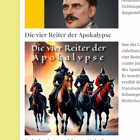
bedanken
richtung
dargestel
Die vier Reiter der Apokalypse
Aus der L
Jahrhunde
vier Reit
cuatro ji
des spani
Er wurde 
erzählt d
französi
Schwiege
Weiterle