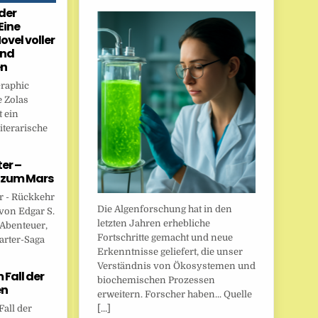
der
Eine
ovel voller
und
en
Graphic
 Zolas
 ein
iterarische
er –
 zum Mars
r - Rückkehr
Die Algenforschung hat in den
von Edgar S.
letzten Jahren erhebliche
 Abenteuer,
Fortschritte gemacht und neue
arter-Saga
Erkenntnisse geliefert, die unser
Verständnis von Ökosystemen und
Fall der
biochemischen Prozessen
en
erweitern. Forscher haben... Quelle
[...]
all der