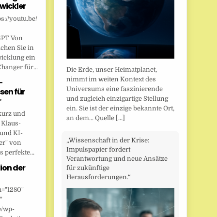
wickler
s://youtu.be/
GPT Von
chen Sie in
wicklung ein
anger für...
Die Erde, unser Heimatplanet,
nimmt im weiten Kontext des
-
Universums eine faszinierende
sen für
und zugleich einzigartige Stellung
r
ein. Sie ist der einzige bekannte Ort,
kurz und
an dem... Quelle
[...]
 Klaus-
 und KI-
„Wissenschaft in der Krise:
er" von
Impulspapier fordert
 perfekte...
Verantwortung und neue Ansätze
ion der
für zukünftige
Herausforderungen.“
h="1280"
"
e/wp-