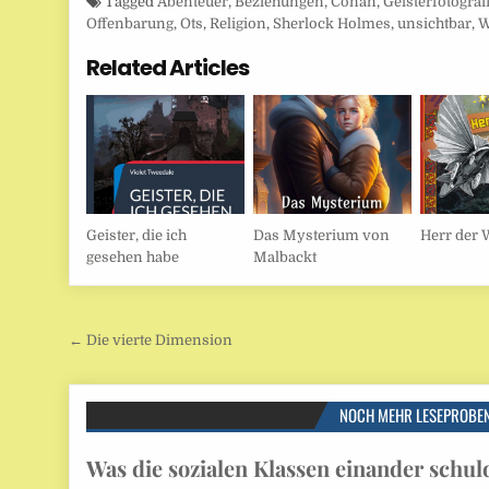
Tagged
Abenteuer
,
Beziehungen
,
Conan
,
Geisterfotograf
Offenbarung
,
Ots
,
Religion
,
Sherlock Holmes
,
unsichtbar
,
W
Related Articles
Geister, die ich
Das Mysterium von
Herr der 
gesehen habe
Malbackt
Beitragsnavigation
← Die vierte Dimension
NOCH MEHR LESEPROBE
Was die sozialen Klassen einander schul