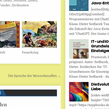
ie
,
Geley
,
Jenseits
,
Leben
,
Java-Ent
under
,
Zivilisation
[embed]http
OfmXIpt6Npg[/embed]
Programmieren mit Chat
Klaus-Dieter Sedlacek Tau
die Zukunft der Java-Ent
mit "ChatGPT: Der Game-Ch
IT- und KI
Grundwis
Einsteige
Welt
Feuerkrieg
Praxisnah, 
prägnant. Autor: Sedlacek,
Dieter. Entdecken Sie "IT-
Grundwissen für Einsteig
Die Sprache der Menschenaffen →
Klaus-Dieter Sedlacek - das
Die Evolut
Liebe
N
[video widt
height="720
den
mp4="https://toppbooks.d