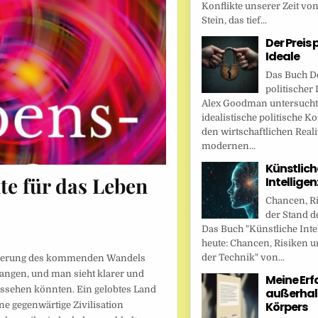
Konflikte unserer Zeit vo
Stein, das tief...
Der Preis 
Ideale
Das Buch De
politischer 
Alex Goodman untersucht
idealistische politische K
den wirtschaftlichen Reali
modernen...
Künstlich
e für das Leben
Intellige
Chancen, R
der Stand d
Das Buch "Künstliche Inte
heute: Chancen, Risiken u
der Technik" von...
mmerung des kommenden Wandels
gangen, und man sieht klarer und
Meine Er
ssehen könnten. Ein gelobtes Land
außerhal
Körpers
ne gegenwärtige Zivilisation