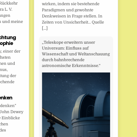
Rückkehr
wirken, indem sie bestehende
a L. V.
Paradigmen und gewohnte
ungen
Denkweisen in Frage stellen. In
s und meine
Zeiten von Unsicherheit... Quelle
[...]
chtung
sophie
„Teleskope erweitern unser
Universum: Einfluss auf
 einer der
Wissenschaft und Weltanschauung
chsten
durch bahnbrechende
hen und
astronomische Erkenntnisse.“
mus,
htung der
echende
enken
 denken"
t John Dewey
e Einblicke
ichen
des