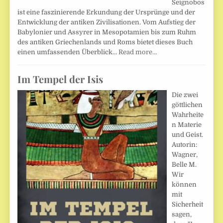
Seignobos
ist eine faszinierende Erkundung der Ursprünge und der
Entwicklung der antiken Zivilisationen. Vom Aufstieg der
Babylonier und Assyrer in Mesopotamien bis zum Ruhm
des antiken Griechenlands und Roms bietet dieses Buch
einen umfassenden Überblick…
Read more…
Im Tempel der Isis
Die zwei
göttlichen
Wahrheite
n Materie
und Geist.
Autorin:
Wagner,
Belle M.
Wir
können
mit
Sicherheit
sagen,