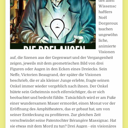
des alten
Wissensc
haftlers
Noël
Dorgeroux
tauchen
ungewöhn
liche,
animierte
Visionen
auf, die Szenen aus der Gegenwart und der Vergangenheit
zeigen, jeweils mit dem geometrischen Bild von drei
Figuren oder Augen in den Ecken eines Dreiecks. Sein
Neffe, Victorien Beaugrand, der später die Visionen
beschrieb, die er als kleiner Junge erlebte, fragte seinen
Onkel immer wieder vergeblich nach ihnen. Der Onkel
hütete sein Geheimnis noch eifersüchtiger, da er sich
beobachtet und bedroht fühlte. Tatsächlich wird er am Fuße
einer wundersamen Mauer ermordet, einen Monat vor der
Eröffnung des Amphitheaters, das er gebaut hat, um von
seiner Entdeckung zu profitieren. Zur gleichen Zeit
verschwindet seine Patentochter Bérangère Massignac. Hat
sie etwas mit dem Mord zu tun? Drei Augen - ein visionäres