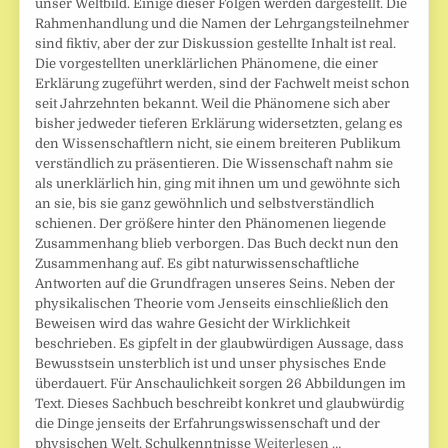
unser Weltbild. Einige dieser Folgen werden dargestellt. Die
Rahmenhandlung und die Namen der Lehrgangsteilnehmer
sind fiktiv, aber der zur Diskussion gestellte Inhalt ist real.
Die vorgestellten unerklärlichen Phänomene, die einer
Erklärung zugeführt werden, sind der Fachwelt meist schon
seit Jahrzehnten bekannt. Weil die Phänomene sich aber
bisher jedweder tieferen Erklärung widersetzten, gelang es
den Wissenschaftlern nicht, sie einem breiteren Publikum
verständlich zu präsentieren. Die Wissenschaft nahm sie
als unerklärlich hin, ging mit ihnen um und gewöhnte sich
an sie, bis sie ganz gewöhnlich und selbstverständlich
schienen. Der größere hinter den Phänomenen liegende
Zusammenhang blieb verborgen. Das Buch deckt nun den
Zusammenhang auf. Es gibt naturwissenschaftliche
Antworten auf die Grundfragen unseres Seins. Neben der
physikalischen Theorie vom Jenseits einschließlich den
Beweisen wird das wahre Gesicht der Wirklichkeit
beschrieben. Es gipfelt in der glaubwürdigen Aussage, dass
Bewusstsein unsterblich ist und unser physisches Ende
überdauert. Für Anschaulichkeit sorgen 26 Abbildungen im
Text. Dieses Sachbuch beschreibt konkret und glaubwürdig
die Dinge jenseits der Erfahrungswissenschaft und der
physischen Welt. Schulkenntnisse
Weiterlesen …