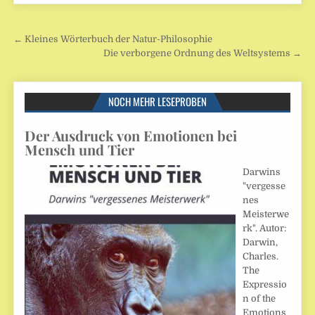
Beitragsnavigation
← Kleines Wörterbuch der Natur-Philosophie
Die verborgene Ordnung des Weltsystems →
NOCH MEHR LESEPROBEN
Der Ausdruck von Emotionen bei
Mensch und Tier
Darwins
"vergesse
nes
Meisterwe
rk". Autor:
Darwin,
Charles.
The
Expressio
n of the
Emotions