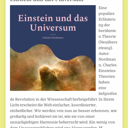
Eine
populäre
Erläuteru
ng der
berühmte
n Theorie
(Neuübers
etzung).
Autor:
Nordman
n, Charles.
Einsteins
Theorien
haben
eine
tiefgreifen
de Revolution in der Wissenschaft herbeigeführt. In ihrem
Licht erscheint die Welt einfacher, koordinierter,
einheitlicher. Wir werden von nun an besser erkennen, wie
großartig und kohärent sie ist, wie sie von einer
unnachgiebigen Harmonie beherrscht wird. Ein wenig von
dem Unaussprechlichen wird uns klarer werden. M.