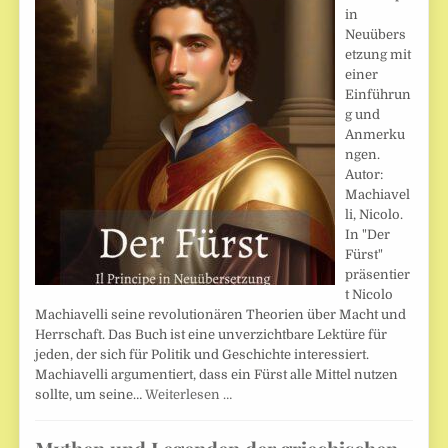
in
Neuübers
etzung mit
einer
Einführun
g und
Anmerku
ngen.
Autor:
Machiavel
li, Nicolo.
In "Der
Fürst"
präsentier
t Nicolo
Machiavelli seine revolutionären Theorien über Macht und
Herrschaft. Das Buch ist eine unverzichtbare Lektüre für
jeden, der sich für Politik und Geschichte interessiert.
Machiavelli argumentiert, dass ein Fürst alle Mittel nutzen
sollte, um seine…
Weiterlesen …