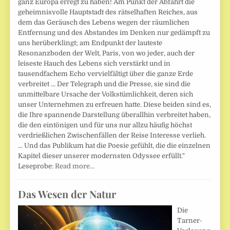
ganz Europa erregt zu haben! Am Punkt der Abfahrt die
geheimnisvolle Hauptstadt des rätselhaften Reiches, aus
dem das Geräusch des Lebens wegen der räumlichen
Entfernung und des Abstandes im Denken nur gedämpft zu
uns herüberklingt; am Endpunkt der lauteste
Resonanzboden der Welt, Paris, von wo jeder, auch der
leiseste Hauch des Lebens sich verstärkt und in
tausendfachem Echo vervielfältigt über die ganze Erde
verbreitet ... Der Telegraph und die Presse, sie sind die
unmittelbare Ursache der Volkstümlichkeit, deren sich
unser Unternehmen zu erfreuen hatte. Diese beiden sind es,
die Ihre spannende Darstellung überallhin verbreitet haben,
die den eintönigen und für uns nur allzu häufig höchst
verdrießlichen Zwischenfällen der Reise Interesse verlieh.
... Und das Publikum hat die Poesie gefühlt, die die einzelnen
Kapitel dieser unserer modernsten Odyssee erfüllt."
Leseprobe:
Read more…
Das Wesen der Natur
Die
Tarner-