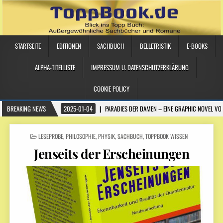
STARTSEITE
EDITIONEN
SACHBUCH
BELLETRISTIK
E-BOOKS
ALPHA-TITELLISTE
IMPRESSUM U. DATENSCHUTZERKLÄRUNG
COOKIE POLICY
BREAKING NEWS
2025-01-04
PARADIES DER DAMEN – EINE GRAPHIC NOVEL VO
POSTED IN
LESEPROBE
,
PHILOSOPHIE
,
PHYSIK
,
SACHBUCH
,
TOPPBOOK WISSEN
Jenseits der Erscheinungen