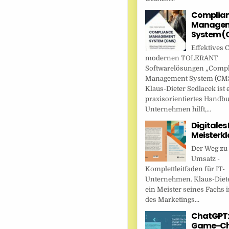
Complia
Managem
System (
Effektives 
modernen TOLERANT
Softwarelösungen „Comp
Management System (CMS
Klaus-Dieter Sedlacek ist 
praxisorientiertes Handbu
Unternehmen hilft,...
Digitales
Meisterkl
Der Weg zu
Umsatz -
Komplettleitfaden für IT-
Unternehmen. Klaus-Diete
ein Meister seines Fachs i
des Marketings...
ChatGPT:
Game-Ch