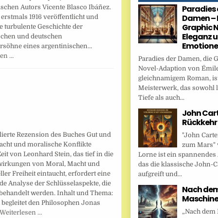
schen Autors Vicente Blasco Ibáñez.
Paradies 
Damen – 
erstmals 1916 veröffentlicht und
Graphic N
ie turbulente Geschichte der
Eleganz 
schen und deutschen
Emotion
rsöhne eines argentinischen…
sen …
Paradies der Damen, die 
Novel-Adaption von Émile
gleichnamigem Roman, ist
Meisterwerk, das sowohl l
Tiefe als auch...
John Cart
Rückkehr
llierte Rezension des Buches Gut und
"John Carte
acht und moralische Konflikte
zum Mars" 
eit von Leonhard Stein, das tief in die
Lorne ist ein spannendes
irkungen von Moral, Macht und
das die klassische John-C
ller Freiheit eintaucht, erfordert eine
aufgreift und...
e Analyse der Schlüsselaspekte, die
Nach dem 
behandelt werden. Inhalt und Thema:
Maschin
 begleitet den Philosophen Jonas
„Nach dem F
Weiterlesen …