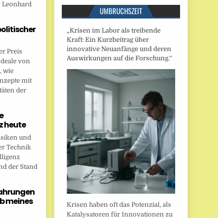
n Leonhard
UMBRUCHSZEIT
politischer
„Krisen im Labor als treibende
Kraft: Ein Kurzbeitrag über
innovative Neuanfänge und deren
r Preis
Auswirkungen auf die Forschung.“
Ideale von
, wie
onzepte mit
täten der
e
nz heute
isiken und
er Technik
lligenz
nd der Stand
fahrungen
b meines
Krisen haben oft das Potenzial, als
Katalysatoren für Innovationen zu