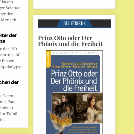
ist ein
ger Science-
ber den
n Mensch
BELLETRISTIK
eiter der
Prinz Otto oder Der
se
Phönix und die Freiheit
te der 100
ane des 20.
e Blasco
r Apokalypse
chen der
s Ostens.
le, Paul.
rabisch-
bn Tufail
n...