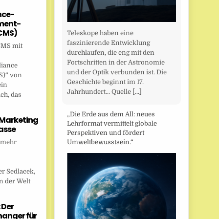
nce-
ent-
CMS)
Teleskope haben eine
faszinierende Entwicklung
CMS mit
durchlaufen, die eng mit den
Fortschritten in der Astronomie
liance
und der Optik verbunden ist. Die
)“ von
Geschichte beginnt im 17.
ein
Jahrhundert... Quelle
[...]
ch, das
„Die Erde aus dem All: neues
 Marketing
Lehrformat vermittelt globale
asse
Perspektiven und fördert
 mehr
Umweltbewusstsein.“
r Sedlacek,
n der Welt
 Der
anger für