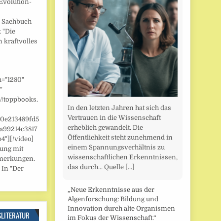
Evolution-
] Sachbuch
 "Die
n kraftvolles
h="1280"
"
//toppbooks.
In den letzten Jahren hat sich das
Vertrauen in die Wissenschaft
/0e213489fd5
erheblich gewandelt. Die
a99214c3817
Öffentlichkeit steht zunehmend in
"][/video]
einem Spannungsverhältnis zu
zung mit
wissenschaftlichen Erkenntnissen,
merkungen.
das durch... Quelle
[...]
 In "Der
„Neue Erkenntnisse aus der
Algenforschung: Bildung und
Innovation durch alte Organismen
SLITERATUR
im Fokus der Wissenschaft.“