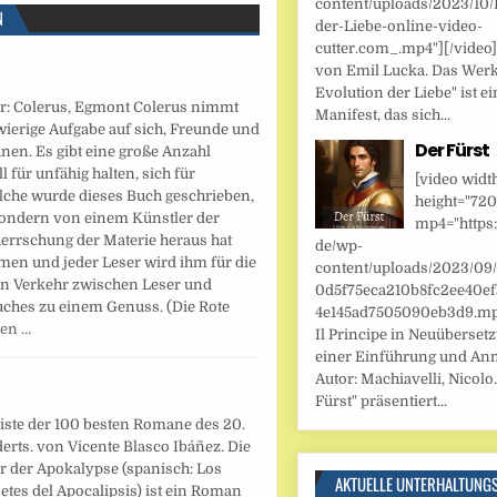
content/uploads/2023/10/
N
der-Liebe-online-video-
cutter.com_.mp4"][/video
von Emil Lucka. Das Werk
Evolution der Liebe" ist ei
r: Colerus, Egmont Colerus nimmt
Manifest, das sich...
ierige Aufgabe auf sich, Freunde und
Der Fürst
nen. Es gibt eine große Anzahl
 für unfähig halten, sich für
[video widt
olche wurde dieses Buch geschrieben,
height="720
sondern von einem Künstler der
mp4="https:
errschung der Materie heraus hat
de/wp-
en und jeder Leser wird ihm für die
content/uploads/2023/09
en Verkehr zwischen Leser und
0d5f75eca210b8fc2ee40ef
Buches zu einem Genuss. (Die Rote
4e145ad7505090eb3d9.mp4
sen …
Il Principe in Neuüberset
einer Einführung und An
Autor: Machiavelli, Nicolo.
Fürst" präsentiert...
iste der 100 besten Romane des 20.
rts. von Vicente Blasco Ibáñez. Die
er der Apokalypse (spanisch: Los
AKTUELLE UNTERHALTUNG
netes del Apocalipsis) ist ein Roman