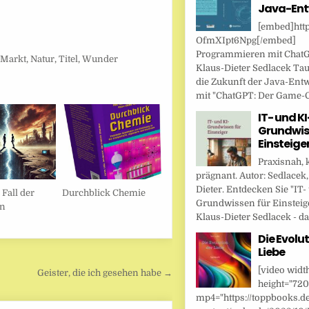
Java-Ent
[embed]http
OfmXIpt6Npg[/embed]
Programmieren mit Chat
,
Markt
,
Natur
,
Titel
,
Wunder
Klaus-Dieter Sedlacek Tau
die Zukunft der Java-Ent
mit "ChatGPT: Der Game-Ch
IT- und KI
Grundwis
Einsteige
Praxisnah, 
prägnant. Autor: Sedlacek,
Dieter. Entdecken Sie "IT-
Fall der
Durchblick Chemie
Grundwissen für Einsteig
n
Klaus-Dieter Sedlacek - das
Die Evolut
Liebe
[video widt
Geister, die ich gesehen habe →
height="720
mp4="https://toppbooks.d