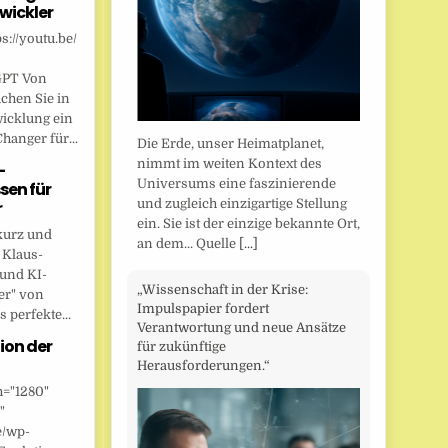
wickler
s://youtu.be/
GPT Von
chen Sie in
wicklung ein
anger für...
Die Erde, unser Heimatplanet,
nimmt im weiten Kontext des
-
Universums eine faszinierende
sen für
und zugleich einzigartige Stellung
r
ein. Sie ist der einzige bekannte Ort,
kurz und
an dem... Quelle
[...]
 Klaus-
 und KI-
„Wissenschaft in der Krise:
er" von
Impulspapier fordert
 perfekte...
Verantwortung und neue Ansätze
ion der
für zukünftige
Herausforderungen.“
h="1280"
"
e/wp-