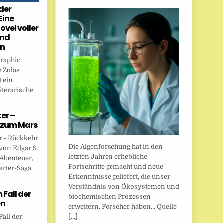
der
Eine
ovel voller
und
en
Graphic
 Zolas
 ein
iterarische
er –
 zum Mars
r - Rückkehr
Die Algenforschung hat in den
von Edgar S.
letzten Jahren erhebliche
 Abenteuer,
Fortschritte gemacht und neue
arter-Saga
Erkenntnisse geliefert, die unser
Verständnis von Ökosystemen und
Fall der
biochemischen Prozessen
en
erweitern. Forscher haben... Quelle
[...]
all der