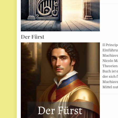
Der Fürst
Il Princi
Einführu
Machiavel
Nicolo Ma
Theorien
Buch ist 
der sich 
Machiavel
Mittel nu