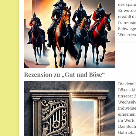
des spani
Er wurde 
erzählt d
französi
Schwiege
Weiterle
Rezension zu „Gut und Böse“
Die detai
Böse – M
unserer Z
Wechselw
individue
eingehend
im Werk 
Das Buch
Gabriel…