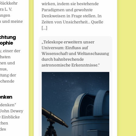
Rückkehr
wirken, indem sie bestehende
a L. V.
Paradigmen und gewohnte
ungen
Denkweisen in Frage stellen. In
s und meine
Zeiten von Unsicherheit... Quelle
[...]
chtung
sophie
„Teleskope erweitern unser
Universum: Einfluss auf
 einer der
Wissenschaft und Weltanschauung
chsten
durch bahnbrechende
hen und
astronomische Erkenntnisse.“
mus,
htung der
echende
enken
 denken"
t John Dewey
e Einblicke
ichen
des