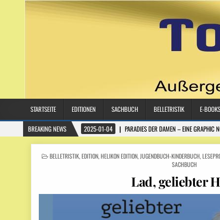
STARTSEITE
EDITIONEN
SACHBUCH
BELLETRISTIK
E-BOOK
BREAKING NEWS
2025-01-04
PARADIES DER DAMEN – EINE GRAPHIC 
POSTED IN
BELLETRISTIK
,
EDITION
,
HELIKON EDITION
,
JUGENDBUCH-KINDERBUCH
,
LESEPR
SACHBUCH
Lad, geliebter 