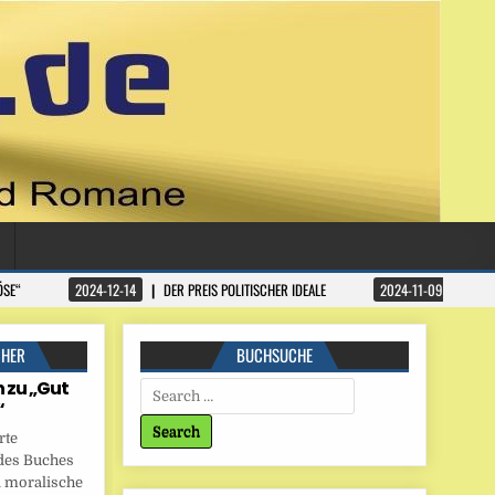
ÖSE“
2024-12-14
DER PREIS POLITISCHER IDEALE
2024-11-09
DATA
CHER
BUCHSUCHE
 zu „Gut
Search for:
“
rte
des Buches
 moralische