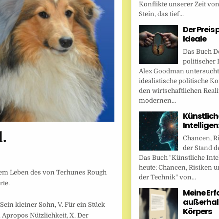
Konflikte unserer Zeit vo
Stein, das tief...
Der Preis 
Ideale
Das Buch De
politischer 
Alex Goodman untersucht
idealistische politische K
den wirtschaftlichen Reali
modernen...
Künstlich
Intellige
d.
Chancen, R
der Stand d
Das Buch "Künstliche Inte
heute: Chancen, Risiken u
dem Leben des von Terhunes Rough
der Technik" von...
rte.
Meine Er
außerhal
. Sein kleiner Sohn, V. Für ein Stück
Körpers
. Apropos Nützlichkeit, X. Der