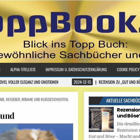
S
ALPHA-TITELLISTE
IMPRESSUM U. DATENSCHUTZERKLÄRUNG
COOKIE POLICY
NOVEL VOLLER ELEGANZ UND EMOTIONEN
2024-12-15
REZENSION ZU „GUT UND B
OBE
,
RATGEBER
,
ROMANE UND KURZGESCHICHTEN
,
AKTUELLE SACHBÜ
Rezension
Hund
und Böse
Die detaillie
Rezension 
Gut und Böse – Macht und