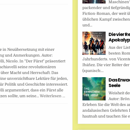
Maschinen“ 
packender und tiefgründi
Fiction-Roman, der weit ü
üblichen Kampf zwische
und...
Die vier R
Apokalyp
Aus der Lis
pe in Neuübersetzung mit einer
besten Rom
ng und Anmerkungen. Autor:
Jahrhunderts. von Vicent
li, Nicolo. In "Der Fürst" präsentiert
Ibáñez. Die vier Reiter de
chiavelli seine revolutionären
(spanisch:...
 über Macht und Herrschaft. Das
eine unverzichtbare Lektüre für jeden,
Das Erwa
für Politik und Geschichte interessiert.
Seele
li argumentiert, dass ein Fürst alle
Weisheit de
tzen sollte, um seine…
Weiterlesen …
Autor: Brönn
Erleben Sie die Welt des a
andalusischen Gelehrten I
hautnah und tauchen Sie ei