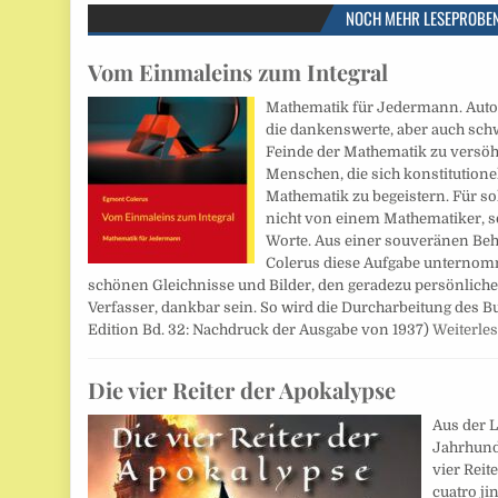
NOCH MEHR LESEPROBE
Vom Einmaleins zum Integral
Mathematik für Jedermann. Auto
die dankenswerte, aber auch schw
Feinde der Mathematik zu versöh
Menschen, die sich konstitutionell
Mathematik zu begeistern. Für s
nicht von einem Mathematiker, 
Worte. Aus einer souveränen Beh
Colerus diese Aufgabe unternomm
schönen Gleichnisse und Bilder, den geradezu persönlich
Verfasser, dankbar sein. So wird die Durcharbeitung des 
Edition Bd. 32: Nachdruck der Ausgabe von 1937)
Weiterle
Die vier Reiter der Apokalypse
Aus der L
Jahrhunde
vier Reit
cuatro ji