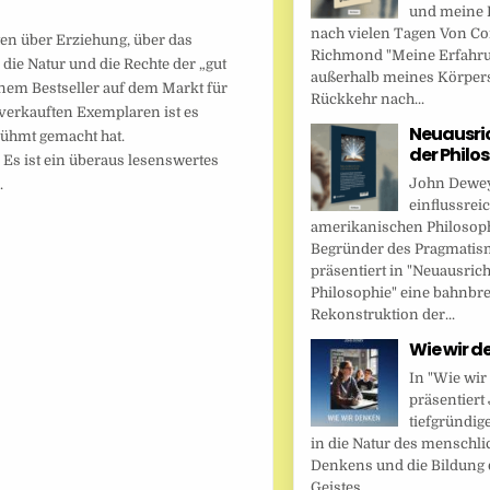
und meine 
nach vielen Tagen Von Cor
ten über Erziehung, über das
Richmond "Meine Erfahr
ie Natur und die Rechte der „gut
außerhalb meines Körper
em Bestseller auf dem Markt für
Rückkehr nach...
 verkauften Exemplaren ist es
Neuausri
rühmt gemacht hat.
der Philo
 Es ist ein überaus lesenswertes
John Dewey,
.
einflussrei
amerikanischen Philosop
Begründer des Pragmatis
präsentiert in "Neuausric
Philosophie" eine bahnbr
Rekonstruktion der...
Wie wir d
In "Wie wir
präsentier
tiefgründig
in die Natur des menschl
Denkens und die Bildung 
Geistes....