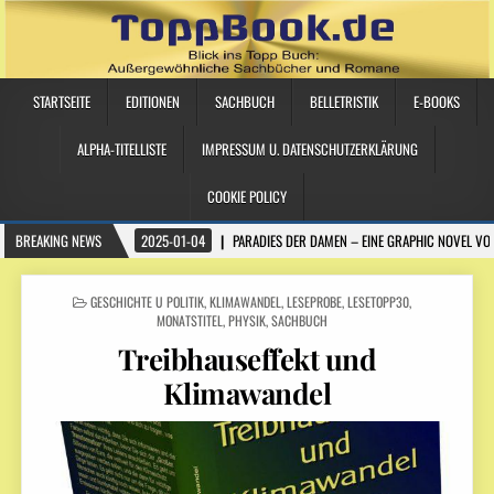
STARTSEITE
EDITIONEN
SACHBUCH
BELLETRISTIK
E-BOOKS
ALPHA-TITELLISTE
IMPRESSUM U. DATENSCHUTZERKLÄRUNG
COOKIE POLICY
BREAKING NEWS
2025-01-04
PARADIES DER DAMEN – EINE GRAPHIC NOVEL VO
POSTED IN
GESCHICHTE U POLITIK
,
KLIMAWANDEL
,
LESEPROBE
,
LESETOPP30
,
MONATSTITEL
,
PHYSIK
,
SACHBUCH
Treibhauseffekt und
Klimawandel