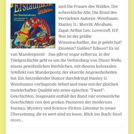
und Die Frauen des Waldes, Der
schreckliche Alte, Die Braut des
Verrückten Autoren: Weinbaum,
Stanley G.; Merritt, Abraham;
Zagat, Arthur Leo; Lovecraft, H.P.
Wer ist der größte
Wissenschaftler, der je gelebt hat?
Einstein? Galileo? Edison? Es ist
van Manderpootz! - Das gibt er sogar selbst zu. in der
Titelgeschichte geht es um die Verbindung von Dixon Wells,
einem gewöhnlichen Sterblichen, mit diesem kolossalen
Intellekt van Manderpootz, der skurrile Angewohnheiten
hat. Ein hinreißender Humor durchdringt Stanley G.
Weinbaums vorliegende Arbeit und zwar mit der gleichen
meisterhaften Qualität wie seine epischen "Tweel"-
Geschichten. Insgesamt enthält der Band vier erstaunliche
Geschichten von den großen Pionieren der modernen
Fantasy, Mystery und Science-Fiction-Literatur in neuer
Übersetzung, die es wert sind zu lesen. Blick ins Buch:
Read
more…