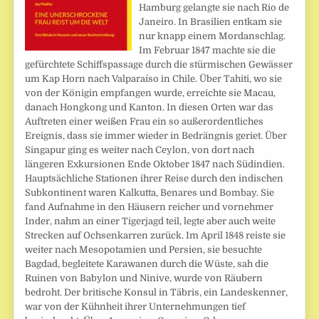
Hamburg gelangte sie nach Rio de
Janeiro. In Brasilien entkam sie
nur knapp einem Mordanschlag.
Im Februar 1847 machte sie die
gefürchtete Schiffspassage durch die stürmischen Gewässer
um Kap Horn nach Valparaíso in Chile. Über Tahiti, wo sie
von der Königin empfangen wurde, erreichte sie Macau,
danach Hongkong und Kanton. In diesen Orten war das
Auftreten einer weißen Frau ein so außerordentliches
Ereignis, dass sie immer wieder in Bedrängnis geriet. Über
Singapur ging es weiter nach Ceylon, von dort nach
längeren Exkursionen Ende Oktober 1847 nach Südindien.
Hauptsächliche Stationen ihrer Reise durch den indischen
Subkontinent waren Kalkutta, Benares und Bombay. Sie
fand Aufnahme in den Häusern reicher und vornehmer
Inder, nahm an einer Tigerjagd teil, legte aber auch weite
Strecken auf Ochsenkarren zurück. Im April 1848 reiste sie
weiter nach Mesopotamien und Persien, sie besuchte
Bagdad, begleitete Karawanen durch die Wüste, sah die
Ruinen von Babylon und Ninive, wurde von Räubern
bedroht. Der britische Konsul in Täbris, ein Landeskenner,
war von der Kühnheit ihrer Unternehmungen tief