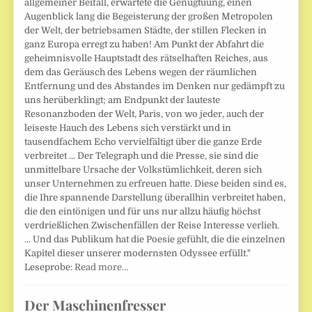
allgemeiner Beifall, erwartete die Genugtuung, einen
Augenblick lang die Begeisterung der großen Metropolen
der Welt, der betriebsamen Städte, der stillen Flecken in
ganz Europa erregt zu haben! Am Punkt der Abfahrt die
geheimnisvolle Hauptstadt des rätselhaften Reiches, aus
dem das Geräusch des Lebens wegen der räumlichen
Entfernung und des Abstandes im Denken nur gedämpft zu
uns herüberklingt; am Endpunkt der lauteste
Resonanzboden der Welt, Paris, von wo jeder, auch der
leiseste Hauch des Lebens sich verstärkt und in
tausendfachem Echo vervielfältigt über die ganze Erde
verbreitet ... Der Telegraph und die Presse, sie sind die
unmittelbare Ursache der Volkstümlichkeit, deren sich
unser Unternehmen zu erfreuen hatte. Diese beiden sind es,
die Ihre spannende Darstellung überallhin verbreitet haben,
die den eintönigen und für uns nur allzu häufig höchst
verdrießlichen Zwischenfällen der Reise Interesse verlieh.
... Und das Publikum hat die Poesie gefühlt, die die einzelnen
Kapitel dieser unserer modernsten Odyssee erfüllt."
Leseprobe:
Read more…
Der Maschinenfresser