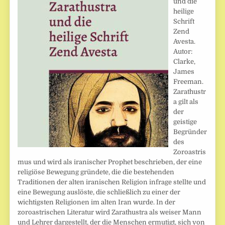
und die
heilige
Schrift
Zend
Avesta.
Autor:
Clarke,
James
Freeman.
Zarathustr
a gilt als
der
geistige
Begründer
des
Zoroastris
mus und wird als iranischer Prophet beschrieben, der eine
religiöse Bewegung gründete, die die bestehenden
Traditionen der alten iranischen Religion infrage stellte und
eine Bewegung auslöste, die schließlich zu einer der
wichtigsten Religionen im alten Iran wurde. In der
zoroastrischen Literatur wird Zarathustra als weiser Mann
und Lehrer dargestellt, der die Menschen ermutigt, sich von