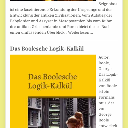
Seignobos
ist eine faszinierende Erkundung der Ursprünge und der
Entwicklung der antiken Zivilisationen. Vom Aufstieg der
Babylonier und Assyrer in Mesopotamien bis zum Ruhm
des antiken Griechenlands und Roms bietet dieses Buch
einen umfassenden Überblick…
Weiterlesen …
Das Boolesche Logik-Kalkül
Autor:
Boole,
George.
Das Logik-
Kalkül
von Boole
ist ein
Formalis
mus, der
von
George
Boole
entwickelt