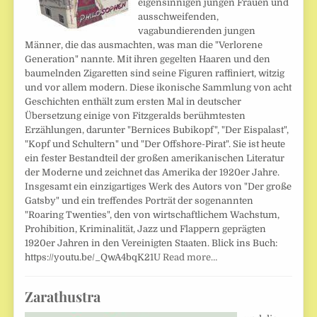
eigensinnigen jungen Frauen und
ausschweifenden,
vagabundierenden jungen
Männer, die das ausmachten, was man die "Verlorene
Generation" nannte. Mit ihren gegelten Haaren und den
baumelnden Zigaretten sind seine Figuren raffiniert, witzig
und vor allem modern. Diese ikonische Sammlung von acht
Geschichten enthält zum ersten Mal in deutscher
Übersetzung einige von Fitzgeralds berühmtesten
Erzählungen, darunter "Bernices Bubikopf", "Der Eispalast",
"Kopf und Schultern" und "Der Offshore-Pirat". Sie ist heute
ein fester Bestandteil der großen amerikanischen Literatur
der Moderne und zeichnet das Amerika der 1920er Jahre.
Insgesamt ein einzigartiges Werk des Autors von "Der große
Gatsby" und ein treffendes Porträt der sogenannten
"Roaring Twenties", den von wirtschaftlichem Wachstum,
Prohibition, Kriminalität, Jazz und Flappern geprägten
1920er Jahren in den Vereinigten Staaten. Blick ins Buch:
https://youtu.be/_QwA4bqK21U
Read more…
Zarathustra