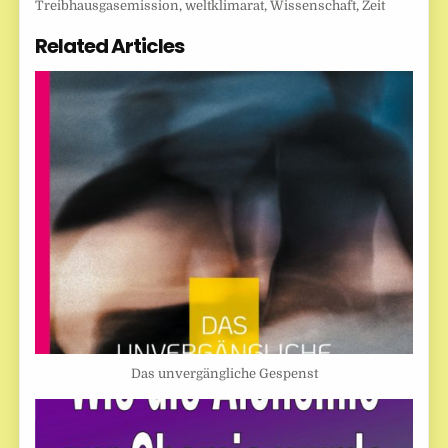
Treibhausgasemission
,
weltklimarat
,
Wissenschaft
,
Zeit
Related Articles
Das unvergängliche Gespenst