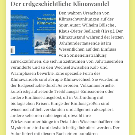
Der erdgeschichtliche Klimawandel
Den wahren Ursachen von
Klimaschwankungen auf der
Spur. Autor: Wilhelm Bölsche ,
Klaus-Dieter Sedlacek (Hrsg.). Der
Klimazustand während der letzten
Jahrhunderttausende ist im
Wesentlichen auf den Einfluss
von Sonneneinstrahlung
zurückzuführen, die sich in Zeiträumen von Jahrtausenden
veränderte und so den Wechsel zwischen Kalt- und
Warmphasen bewirkte. Eine spezielle Form des
Klimawandels sind abrupte Klimawechsel. Sie wurden in
der Erdgeschichte durch Asteroiden, Vulkanausbrüche,
kurzfristig auftretende Treibhausgas-Emissionen oder
andere Einflüsse ausgelöst, oft in Verbindung mit
biologischen Krisen. Einige der Einflussgrößen sind
wissenschaftlich verstanden und allgemein akzeptiert,
andere scheinen naheliegend, obwohl ihre
Wirkzusammenhänge im Detail den Wissenschaftlern ein
Mysterium sind und deshalb heftig diskutiert werden. Der
Autor liefert mit diesem Buch einen populären