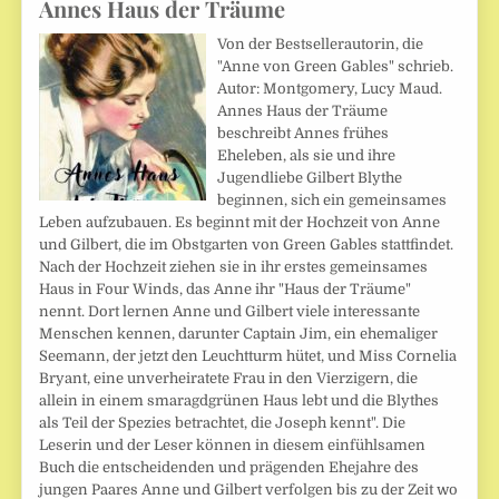
Annes Haus der Träume
Von der Bestsellerautorin, die
"Anne von Green Gables" schrieb.
Autor: Montgomery, Lucy Maud.
Annes Haus der Träume
beschreibt Annes frühes
Eheleben, als sie und ihre
Jugendliebe Gilbert Blythe
beginnen, sich ein gemeinsames
Leben aufzubauen. Es beginnt mit der Hochzeit von Anne
und Gilbert, die im Obstgarten von Green Gables stattfindet.
Nach der Hochzeit ziehen sie in ihr erstes gemeinsames
Haus in Four Winds, das Anne ihr "Haus der Träume"
nennt. Dort lernen Anne und Gilbert viele interessante
Menschen kennen, darunter Captain Jim, ein ehemaliger
Seemann, der jetzt den Leuchtturm hütet, und Miss Cornelia
Bryant, eine unverheiratete Frau in den Vierzigern, die
allein in einem smaragdgrünen Haus lebt und die Blythes
als Teil der Spezies betrachtet, die Joseph kennt". Die
Leserin und der Leser können in diesem einfühlsamen
Buch die entscheidenden und prägenden Ehejahre des
jungen Paares Anne und Gilbert verfolgen bis zu der Zeit wo