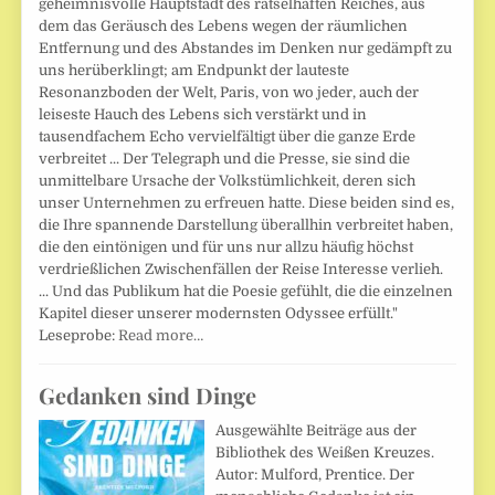
geheimnisvolle Hauptstadt des rätselhaften Reiches, aus
dem das Geräusch des Lebens wegen der räumlichen
Entfernung und des Abstandes im Denken nur gedämpft zu
uns herüberklingt; am Endpunkt der lauteste
Resonanzboden der Welt, Paris, von wo jeder, auch der
leiseste Hauch des Lebens sich verstärkt und in
tausendfachem Echo vervielfältigt über die ganze Erde
verbreitet ... Der Telegraph und die Presse, sie sind die
unmittelbare Ursache der Volkstümlichkeit, deren sich
unser Unternehmen zu erfreuen hatte. Diese beiden sind es,
die Ihre spannende Darstellung überallhin verbreitet haben,
die den eintönigen und für uns nur allzu häufig höchst
verdrießlichen Zwischenfällen der Reise Interesse verlieh.
... Und das Publikum hat die Poesie gefühlt, die die einzelnen
Kapitel dieser unserer modernsten Odyssee erfüllt."
Leseprobe:
Read more…
Gedanken sind Dinge
Ausgewählte Beiträge aus der
Bibliothek des Weißen Kreuzes.
Autor: Mulford, Prentice. Der