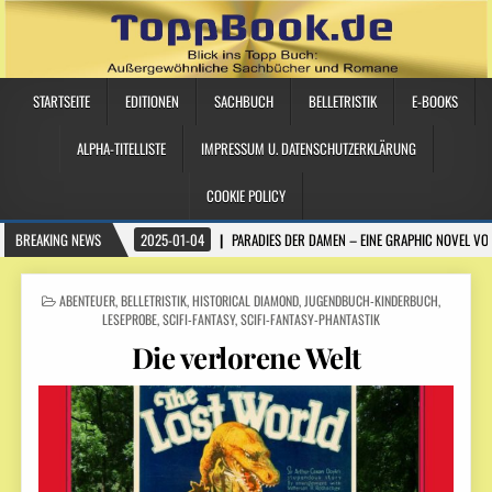
STARTSEITE
EDITIONEN
SACHBUCH
BELLETRISTIK
E-BOOKS
ALPHA-TITELLISTE
IMPRESSUM U. DATENSCHUTZERKLÄRUNG
COOKIE POLICY
BREAKING NEWS
2025-01-04
PARADIES DER DAMEN – EINE GRAPHIC NOVEL VO
POSTED IN
ABENTEUER
,
BELLETRISTIK
,
HISTORICAL DIAMOND
,
JUGENDBUCH-KINDERBUCH
,
LESEPROBE
,
SCIFI-FANTASY
,
SCIFI-FANTASY-PHANTASTIK
Die verlorene Welt