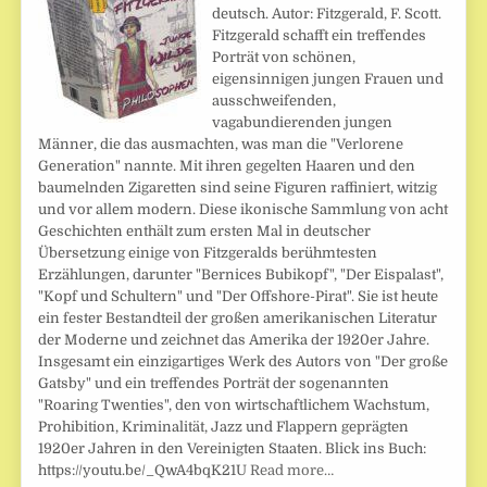
deutsch. Autor: Fitzgerald, F. Scott.
Fitzgerald schafft ein treffendes
Porträt von schönen,
eigensinnigen jungen Frauen und
ausschweifenden,
vagabundierenden jungen
Männer, die das ausmachten, was man die "Verlorene
Generation" nannte. Mit ihren gegelten Haaren und den
baumelnden Zigaretten sind seine Figuren raffiniert, witzig
und vor allem modern. Diese ikonische Sammlung von acht
Geschichten enthält zum ersten Mal in deutscher
Übersetzung einige von Fitzgeralds berühmtesten
Erzählungen, darunter "Bernices Bubikopf", "Der Eispalast",
"Kopf und Schultern" und "Der Offshore-Pirat". Sie ist heute
ein fester Bestandteil der großen amerikanischen Literatur
der Moderne und zeichnet das Amerika der 1920er Jahre.
Insgesamt ein einzigartiges Werk des Autors von "Der große
Gatsby" und ein treffendes Porträt der sogenannten
"Roaring Twenties", den von wirtschaftlichem Wachstum,
Prohibition, Kriminalität, Jazz und Flappern geprägten
1920er Jahren in den Vereinigten Staaten. Blick ins Buch:
https://youtu.be/_QwA4bqK21U
Read more…