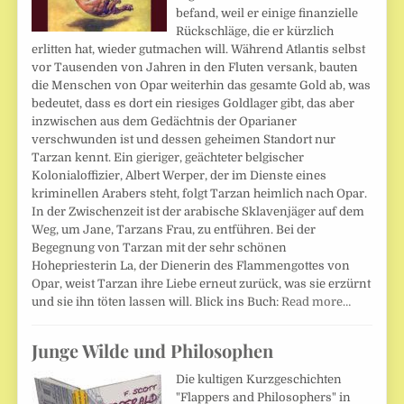
befand, weil er einige finanzielle
Rückschläge, die er kürzlich
erlitten hat, wieder gutmachen will. Während Atlantis selbst
vor Tausenden von Jahren in den Fluten versank, bauten
die Menschen von Opar weiterhin das gesamte Gold ab, was
bedeutet, dass es dort ein riesiges Goldlager gibt, das aber
inzwischen aus dem Gedächtnis der Oparianer
verschwunden ist und dessen geheimen Standort nur
Tarzan kennt. Ein gieriger, geächteter belgischer
Kolonialoffizier, Albert Werper, der im Dienste eines
kriminellen Arabers steht, folgt Tarzan heimlich nach Opar.
In der Zwischenzeit ist der arabische Sklavenjäger auf dem
Weg, um Jane, Tarzans Frau, zu entführen. Bei der
Begegnung von Tarzan mit der sehr schönen
Hohepriesterin La, der Dienerin des Flammengottes von
Opar, weist Tarzan ihre Liebe erneut zurück, was sie erzürnt
und sie ihn töten lassen will. Blick ins Buch:
Read more…
Junge Wilde und Philosophen
Die kultigen Kurzgeschichten
"Flappers and Philosophers" in