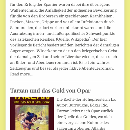
für den Erfolg der Spanier waren dabei ihre überlegene
Waffentechnik, die Anfälligkeit der indigenen Bevölkerung
für die von den Eroberern eingeschleppten Krankheiten,
Pocken, Masern, Grippe und vor allem Infektionen durch
Salmonellen, die dort vorher unbekannt waren, und die
Ausnutzung innen- und außenpolitischer Schwachpunkte
des aztekischen Reiches. (Quelle: Wikipedia). Der hier
vorliegende Bericht basiert auf den Berichten der damaligen
Augenzeugen. Wir erkennen darin den kriegerischen Geist
der damaligen Zeit und seiner Literatur wieder, die so reich
an Ritter- und Abenteuerromanen ist. Es ist ein wahres
Zeitzeugnis und besser als jeder fiktive Abenteuerroman.
Read more…
Tarzan und das Gold von Opar
Die Rache der Hohepriesterin La.
Autor: Burroughs, Edgar Ric.
Tarzan kehrt nach Opar zurück,
der Quelle des Goldes, wo sich
eine vergessene Kolonie des
sagenumwobenen Atlantis