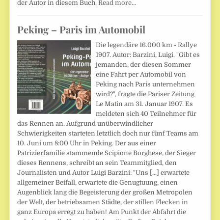
der Autor in diesem Buch.
Read more…
Peking – Paris im Automobil
Die legendäre 16.000 km - Rallye
1907. Autor: Barzini, Luigi. "Gibt es
jemanden, der diesen Sommer
eine Fahrt per Automobil von
Peking nach Paris unternehmen
wird?", fragte die Pariser Zeitung
Le Matin am 31. Januar 1907. Es
meldeten sich 40 Teilnehmer für
das Rennen an. Aufgrund unüberwindlicher
Schwierigkeiten starteten letztlich doch nur fünf Teams am
10. Juni um 8:00 Uhr in Peking. Der aus einer
Patrizierfamilie stammende Scipione Borghese, der Sieger
dieses Rennens, schreibt an sein Teammitglied, den
Journalisten und Autor Luigi Barzini: "Uns [...] erwartete
allgemeiner Beifall, erwartete die Genugtuung, einen
Augenblick lang die Begeisterung der großen Metropolen
der Welt, der betriebsamen Städte, der stillen Flecken in
ganz Europa erregt zu haben! Am Punkt der Abfahrt die