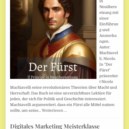
in
Neuübers
etzung mit
einer
Einführun
g und
Anmerku
ngen.
Autor:
Machiavel
li, Nicolo.
In "Der
Fürst"
präsentier
t Nicolo
Machiavelli seine revolutionären Theorien über Macht und
Herrschaft. Das Buch ist eine unverzichtbare Lektüre für
jeden, der sich für Politik und Geschichte interessiert.
Machiavelli argumentiert, dass ein Fürst alle Mittel nutzen
sollte, um seine…
Weiterlesen …
Digitales Marketing Meisterklasse