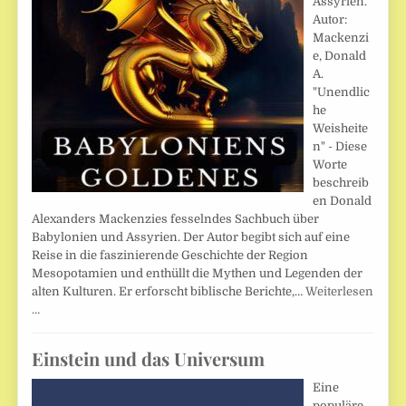
Assyrien.
Autor:
Mackenzi
e, Donald
A.
"Unendlic
he
Weisheite
n" - Diese
Worte
beschreib
en Donald
Alexanders Mackenzies fesselndes Sachbuch über
Babylonien und Assyrien. Der Autor begibt sich auf eine
Reise in die faszinierende Geschichte der Region
Mesopotamien und enthüllt die Mythen und Legenden der
alten Kulturen. Er erforscht biblische Berichte,…
Weiterlesen
…
Einstein und das Universum
Eine
populäre