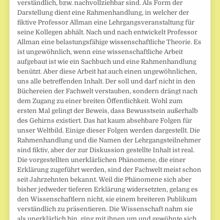
verständlich, bzw. nachvollziehbar sind. Als Form der
Darstellung dient eine Rahmenhandlung, in welcher der
fiktive Professor Allman eine Lehrgangsveranstaltung für
seine Kollegen abhält. Nach und nach entwickelt Professor
Allman eine belastungsfähige wissenschaftliche Theorie. Es
ist ungewöhnlich, wenn eine wissenschaftliche Arbeit
aufgebaut ist wie ein Sachbuch und eine Rahmenhandlung
benützt. Aber diese Arbeit hat auch einen ungewöhnlichen,
uns alle betreffenden Inhalt. Der soll und darf nicht in den
Büchereien der Fachwelt verstauben, sondern drängt nach
dem Zugang zu einer breiten Öffentlichkeit. Wohl zum
ersten Mal gelingt der Beweis, dass Bewusstsein außerhalb
des Gehirns existiert. Das hat kaum absehbare Folgen für
unser Weltbild. Einige dieser Folgen werden dargestellt. Die
Rahmenhandlung und die Namen der Lehrgangsteilnehmer
sind fiktiv, aber der zur Diskussion gestellte Inhalt ist real.
Die vorgestellten unerklärlichen Phänomene, die einer
Erklärung zugeführt werden, sind der Fachwelt meist schon
seit Jahrzehnten bekannt. Weil die Phänomene sich aber
bisher jedweder tieferen Erklärung widersetzten, gelang es
den Wissenschaftlern nicht, sie einem breiteren Publikum
verständlich zu präsentieren. Die Wissenschaft nahm sie
als unerklärlich hin, ging mit ihnen um und gewöhnte sich