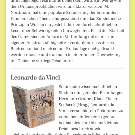
unnachgiebigen Harmonie beherrscht wird. Ein wenig von
dem Unaussprechlichen wird uns klarer werden. M.
Nordmann hat eine populäre Erläuterung der berühmten
Einsteinschen Theorie hingezaubert und das Einsteinsche
Prinzip in Worten dargestellt, die den durchschnittlichen
Leser über Schwierigkeiten hinweghelfen. Es ist der Klarheit
des französischen Autors in Verbindung mit seiner ihm
eigenen Ausdrucksfähigkeit zu verdanken, dass dieses
Buch schon bald nach seiner Erstauflage nachgedruckt
werden musste und nun auch in einer neuen Übersetzung
ins Deutsche vorliegt.
Read more…
Leonardo da Vinci
Seine naturwissenschaftlichen
Studien und genialen Erfindungen
Hermann Grothe , Klaus-Dieter
Sedlacek (Hrsg.) Leonardo da
Vinci versuchte, ein Phänomen zu
verstehen, indem er es genau
beobachtete und bis ins kleinste
Detail beschrieb sowie
zeichnerisch darstellte. Seine Experimente folgten klaren