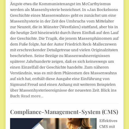
Ängste etwa die Kommunistenangst im McCarthyismus
werden als Massenhysterie bezeichnet. In »Jan Bockelsons
Geschichte eines Massenwahns« geht es zunächst um eine
Massenhysterie in der Zeit des Umbruchs vom Mittelalter
zur Neuzeit, die in Münster (Westfalen) stattfand, aber bis in
die heutige Zeit hineinwirkt durch ihren Einfluß auf den Lauf
der Geschichte. Die Tragik, die jenem Massenphänomen auf
dem Fuße folgte, hat der Autor Friedrich Reck-Malleczewen
mit erschreckender Detailgetreue und vielen Originalzitaten
beschrieben. Seine Bezüge zu Massenwahnereignissen
späterer Jahrhunderte zeigen, daß es sich keineswegs um
einen Einzelfall der Geschichte handelte. Zum näheren
Verständnis, was es mit dem Phänomen des Massenwahns
auf sich hat, enthält diese Ausgabe eine Einführung von
Sigmund Freud und einen Anhang mit weiteren Beispielen
über Massenhysterieereignisse der neuesten Zeit. Blick ins
Buch:
Read more…
Compliance-Management-System (CMS)
Effektives
CMS mit