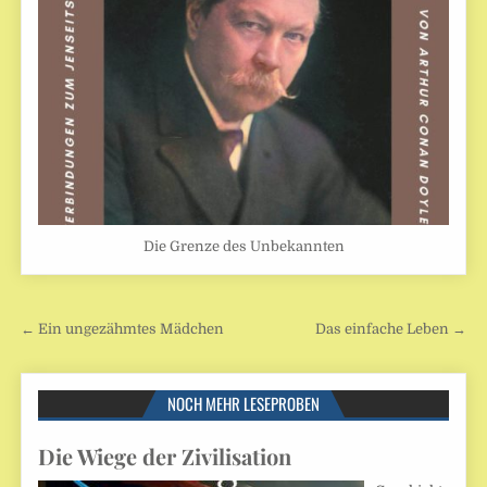
Die Grenze des Unbekannten
Beitragsnavigation
← Ein ungezähmtes Mädchen
Das einfache Leben →
NOCH MEHR LESEPROBEN
Die Wiege der Zivilisation