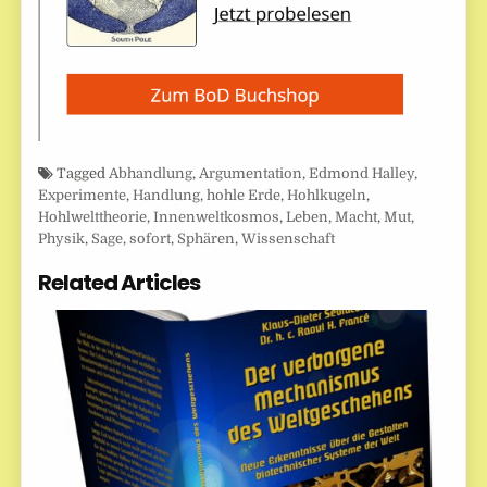
Tagged
Abhandlung
,
Argumentation
,
Edmond Halley
,
Experimente
,
Handlung
,
hohle Erde
,
Hohlkugeln
,
Hohlwelttheorie
,
Innenweltkosmos
,
Leben
,
Macht
,
Mut
,
Physik
,
Sage
,
sofort
,
Sphären
,
Wissenschaft
Related Articles