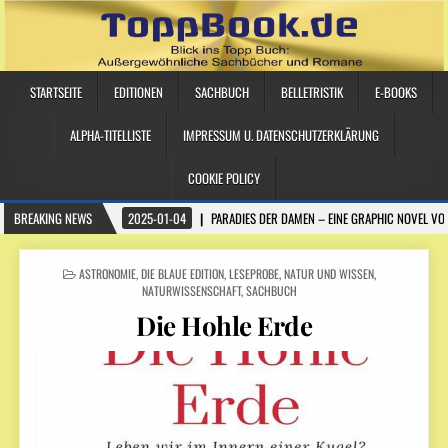
STARTSEITE
EDITIONEN
SACHBUCH
BELLETRISTIK
E-BOOKS
ALPHA-TITELLISTE
IMPRESSUM U. DATENSCHUTZERKLÄRUNG
COOKIE POLICY
BREAKING NEWS
2025-01-04
PARADIES DER DAMEN – EINE GRAPHIC NOVEL VO
POSTED IN
ASTRONOMIE
,
DIE BLAUE EDITION
,
LESEPROBE
,
NATUR UND WISSEN
,
NATURWISSENSCHAFT
,
SACHBUCH
Die Hohle Erde