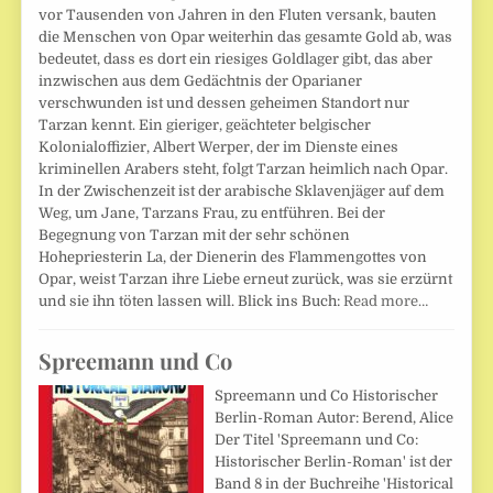
vor Tausenden von Jahren in den Fluten versank, bauten
die Menschen von Opar weiterhin das gesamte Gold ab, was
bedeutet, dass es dort ein riesiges Goldlager gibt, das aber
inzwischen aus dem Gedächtnis der Oparianer
verschwunden ist und dessen geheimen Standort nur
Tarzan kennt. Ein gieriger, geächteter belgischer
Kolonialoffizier, Albert Werper, der im Dienste eines
kriminellen Arabers steht, folgt Tarzan heimlich nach Opar.
In der Zwischenzeit ist der arabische Sklavenjäger auf dem
Weg, um Jane, Tarzans Frau, zu entführen. Bei der
Begegnung von Tarzan mit der sehr schönen
Hohepriesterin La, der Dienerin des Flammengottes von
Opar, weist Tarzan ihre Liebe erneut zurück, was sie erzürnt
und sie ihn töten lassen will. Blick ins Buch:
Read more…
Spreemann und Co
Spreemann und Co Historischer
Berlin-Roman Autor: Berend, Alice
Der Titel 'Spreemann und Co:
Historischer Berlin-Roman' ist der
Band 8 in der Buchreihe 'Historical