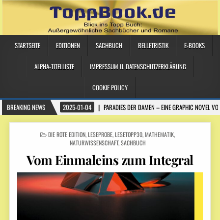
STARTSEITE
EDITIONEN
SACHBUCH
BELLETRISTIK
E-BOOKS
ALPHA-TITELLISTE
IMPRESSUM U. DATENSCHUTZERKLÄRUNG
COOKIE POLICY
BREAKING NEWS
2025-01-04
PARADIES DER DAMEN – EINE GRAPHIC NOVEL VO
POSTED IN
DIE ROTE EDITION
,
LESEPROBE
,
LESETOPP30
,
MATHEMATIK
,
NATURWISSENSCHAFT
,
SACHBUCH
Vom Einmaleins zum Integral