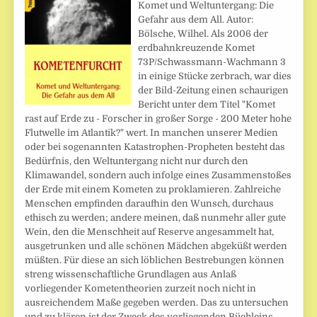
Komet und Weltuntergang: Die
Gefahr aus dem All. Autor:
Bölsche, Wilhel. Als 2006 der
erdbahnkreuzende Komet
73P/Schwassmann-Wachmann 3
in einige Stücke zerbrach, war dies
der Bild-Zeitung einen schaurigen
Bericht unter dem Titel "Komet
rast auf Erde zu - Forscher in großer Sorge - 200 Meter hohe
Flutwelle im Atlantik?" wert. In manchen unserer Medien
oder bei sogenannten Katastrophen-Propheten besteht das
Bedürfnis, den Weltuntergang nicht nur durch den
Klimawandel, sondern auch infolge eines Zusammenstoßes
der Erde mit einem Kometen zu proklamieren. Zahlreiche
Menschen empfinden daraufhin den Wunsch, durchaus
ethisch zu werden; andere meinen, daß nunmehr aller gute
Wein, den die Menschheit auf Reserve angesammelt hat,
ausgetrunken und alle schönen Mädchen abgeküßt werden
müßten. Für diese an sich löblichen Bestrebungen können
streng wissenschaftliche Grundlagen aus Anlaß
vorliegender Kometentheorien zurzeit noch nicht in
ausreichendem Maße gegeben werden. Das zu untersuchen
und zu klären ist der Zweck des vorliegenden Büchleins,