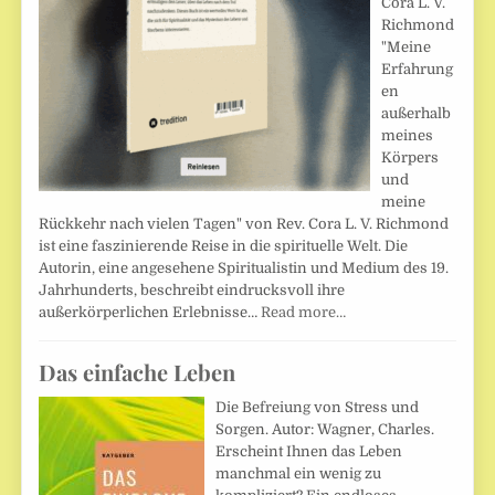
Cora L. V.
Richmond
"Meine
Erfahrung
en
außerhalb
meines
Körpers
und
meine
Rückkehr nach vielen Tagen" von Rev. Cora L. V. Richmond
ist eine faszinierende Reise in die spirituelle Welt. Die
Autorin, eine angesehene Spiritualistin und Medium des 19.
Jahrhunderts, beschreibt eindrucksvoll ihre
außerkörperlichen Erlebnisse…
Read more…
Das einfache Leben
Die Befreiung von Stress und
Sorgen. Autor: Wagner, Charles.
Erscheint Ihnen das Leben
manchmal ein wenig zu