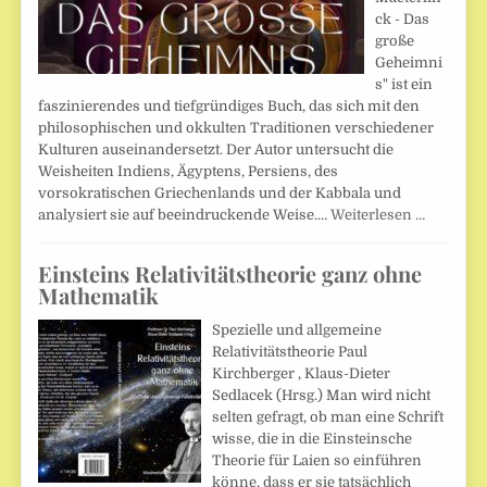
ck - Das
große
Geheimni
s" ist ein
faszinierendes und tiefgründiges Buch, das sich mit den
philosophischen und okkulten Traditionen verschiedener
Kulturen auseinandersetzt. Der Autor untersucht die
Weisheiten Indiens, Ägyptens, Persiens, des
vorsokratischen Griechenlands und der Kabbala und
analysiert sie auf beeindruckende Weise.…
Weiterlesen …
Einsteins Relativitätstheorie ganz ohne
Mathematik
Spezielle und allgemeine
Relativitätstheorie Paul
Kirchberger , Klaus-Dieter
Sedlacek (Hrsg.) Man wird nicht
selten gefragt, ob man eine Schrift
wisse, die in die Einsteinsche
Theorie für Laien so einführen
könne, dass er sie tatsächlich