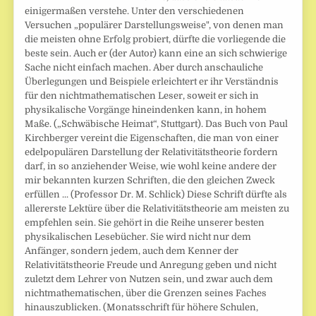
einigermaßen verstehe. Unter den verschiedenen
Versuchen „populärer Darstellungsweise", von denen man
die meisten ohne Erfolg probiert, dürfte die vorliegende die
beste sein. Auch er (der Autor) kann eine an sich schwierige
Sache nicht einfach machen. Aber durch anschauliche
Überlegungen und Beispiele erleichtert er ihr Verständnis
für den nichtmathematischen Leser, soweit er sich in
physikalische Vorgänge hineindenken kann, in hohem
Maße. („Schwäbische Heimat“, Stuttgart). Das Buch von Paul
Kirchberger vereint die Eigenschaften, die man von einer
edelpopulären Darstellung der Relativitätstheorie fordern
darf, in so anziehender Weise, wie wohl keine andere der
mir bekannten kurzen Schriften, die den gleichen Zweck
erfüllen ... (Professor Dr. M. Schlick) Diese Schrift dürfte als
allererste Lektüre über die Relativitätstheorie am meisten zu
empfehlen sein. Sie gehört in die Reihe unserer besten
physikalischen Lesebücher. Sie wird nicht nur dem
Anfänger, sondern jedem, auch dem Kenner der
Relativitätstheorie Freude und Anregung geben und nicht
zuletzt dem Lehrer von Nutzen sein, und zwar auch dem
nichtmathematischen, über die Grenzen seines Faches
hinauszublicken. (Monatsschrift für höhere Schulen,