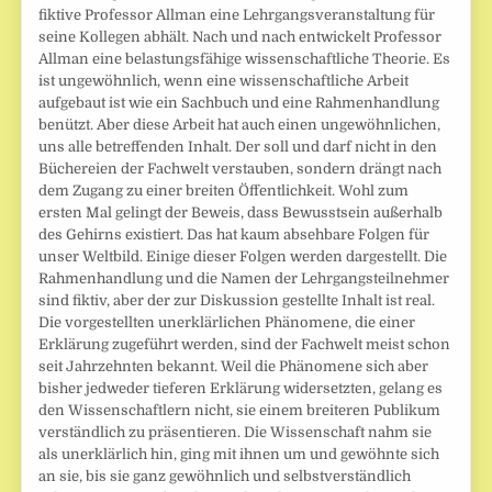
fiktive Professor Allman eine Lehrgangsveranstaltung für
seine Kollegen abhält. Nach und nach entwickelt Professor
Allman eine belastungsfähige wissenschaftliche Theorie. Es
ist ungewöhnlich, wenn eine wissenschaftliche Arbeit
aufgebaut ist wie ein Sachbuch und eine Rahmenhandlung
benützt. Aber diese Arbeit hat auch einen ungewöhnlichen,
uns alle betreffenden Inhalt. Der soll und darf nicht in den
Büchereien der Fachwelt verstauben, sondern drängt nach
dem Zugang zu einer breiten Öffentlichkeit. Wohl zum
ersten Mal gelingt der Beweis, dass Bewusstsein außerhalb
des Gehirns existiert. Das hat kaum absehbare Folgen für
unser Weltbild. Einige dieser Folgen werden dargestellt. Die
Rahmenhandlung und die Namen der Lehrgangsteilnehmer
sind fiktiv, aber der zur Diskussion gestellte Inhalt ist real.
Die vorgestellten unerklärlichen Phänomene, die einer
Erklärung zugeführt werden, sind der Fachwelt meist schon
seit Jahrzehnten bekannt. Weil die Phänomene sich aber
bisher jedweder tieferen Erklärung widersetzten, gelang es
den Wissenschaftlern nicht, sie einem breiteren Publikum
verständlich zu präsentieren. Die Wissenschaft nahm sie
als unerklärlich hin, ging mit ihnen um und gewöhnte sich
an sie, bis sie ganz gewöhnlich und selbstverständlich