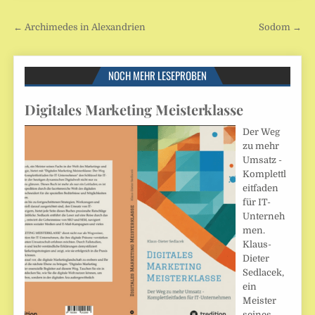
Beitragsnavigation
← Archimedes in Alexandrien
Sodom →
NOCH MEHR LESEPROBEN
Digitales Marketing Meisterklasse
Der Weg
zu mehr
Umsatz -
Komplettl
eitfaden
für IT-
Unterneh
men.
Klaus-
Dieter
Sedlacek,
ein
Meister
seines