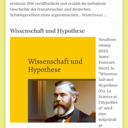
erstmals 1916 veröffentlicht und erzählt die turbulente
Geschichte der französischen und deutschen
Schwiegersöhne eines argentinischen…
Weiterlesen …
Wissenschaft und Hypothese
Neuübers
etzung
2023.
Autor:
Poincaré,
Henri. In
"Wissensc
haft und
Hypothese
(frz. La
Science et
l'Hypothès
e)" wird
eine
tiefgründi
ge