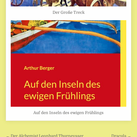
Der Große Treck
Auf den Inseln des ewigen Frühlings
Beitragsnavigation
← Der Alchemist Leonhard Thurneysser
Dracula →