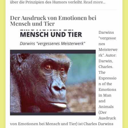
über die Prinzipien des Humors verleiht.
Read more…
Der Ausdruck von Emotionen bei
Mensch und Tier
Darwins
"vergesse
nes
Meisterwe
rk". Autor:
Darwin,
Charles.
The
Expressio
n of the
Emotions
in Man
and
Animals
(Der
Ausdruck
von Emotionen bei Mensch und Tier) ist Charles Darwins