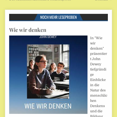
NOCH MEHR LESEPROBEN
Wie wir denken
In "Wie
wir
denken"
präsentier
t John
Dewey
tiefgründi
ge
Einblicke
in die
Natur des
menschlic
hen
Denkens
und die
Bildung