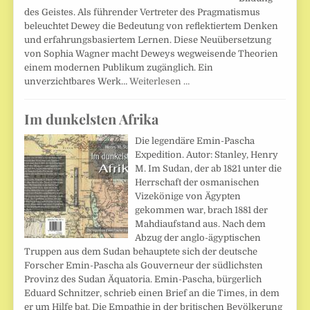
des Geistes. Als führender Vertreter des Pragmatismus
beleuchtet Dewey die Bedeutung von reflektiertem Denken
und erfahrungsbasiertem Lernen. Diese Neuübersetzung
von Sophia Wagner macht Deweys wegweisende Theorien
einem modernen Publikum zugänglich. Ein
unverzichtbares Werk…
Weiterlesen …
Im dunkelsten Afrika
Die legendäre Emin-Pascha
Expedition. Autor: Stanley, Henry
M. Im Sudan, der ab 1821 unter die
Herrschaft der osmanischen
Vizekönige von Ägypten
gekommen war, brach 1881 der
Mahdiaufstand aus. Nach dem
Abzug der anglo-ägyptischen
Truppen aus dem Sudan behauptete sich der deutsche
Forscher Emin-Pascha als Gouverneur der südlichsten
Provinz des Sudan Äquatoria. Emin-Pascha, bürgerlich
Eduard Schnitzer, schrieb einen Brief an die Times, in dem
er um Hilfe bat. Die Empathie in der britischen Bevölkerung