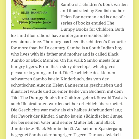
Sambo is a children's book written
and illustrated by Scottish author
Helen Bannerman and is one of a
series of books entitled The
Dumpy Books for Children. Both
text and illustrations have undergone considerable
revisions since. The story has been the children's favourite
for more than half a century. Sambo is a South Indian boy
who lives with his father and mother and is called Black
Jumbo or Black Mumbo. On his walk Sambo meets four
hungry tigers. From this a story develops, which gives
pleasure to young and old. Die Geschichte des kleinen
schwarzen Sambo ist ein Kinderbuch, das von der
schottischen Autorin Helen Bannerman geschrieben und
illustriert wurde und zu einer Reihe von Büchern mit dem
Titel The Dumpy Books for Children gehört. Sowohl Text als
auch Illustrationen wurden seither erheblich überarbeitet.
Die Geschichte war mehr als ein halbes Jahrhundert lang
der Favorit der Kinder. Sambo ist ein südindischer Junge,
der bei seinem Vater und seiner Mutter lebt und Black
Jumbo bzw. Black Mumbo heißt. Auf seinem Spaziergang
begegnet Sambo vier hungrigen Tigern. Daraus etwickelt