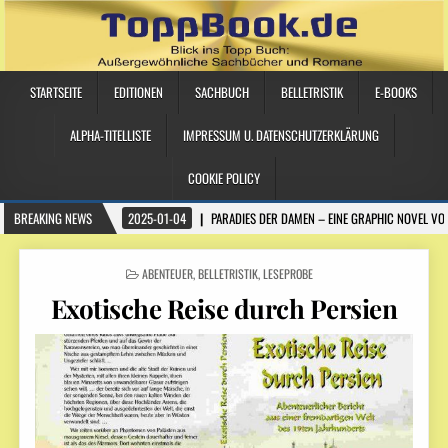
STARTSEITE
EDITIONEN
SACHBUCH
BELLETRISTIK
E-BOOKS
ALPHA-TITELLISTE
IMPRESSUM U. DATENSCHUTZERKLÄRUNG
COOKIE POLICY
BREAKING NEWS
2025-01-04
PARADIES DER DAMEN – EINE GRAPHIC NOVEL VO
POSTED IN
ABENTEUER
,
BELLETRISTIK
,
LESEPROBE
Exotische Reise durch Persien