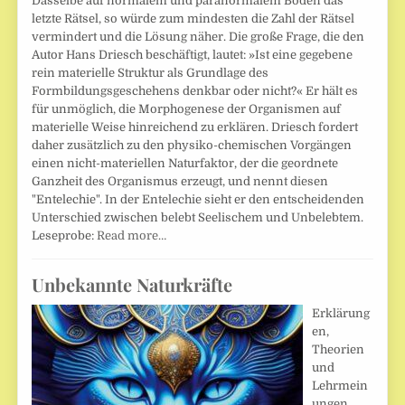
Dasselbe auf normalem und paranormalem Boden das
letzte Rätsel, so würde zum mindesten die Zahl der Rätsel
vermindert und die Lösung näher. Die große Frage, die den
Autor Hans Driesch beschäftigt, lautet: »Ist eine gegebene
rein materielle Struktur als Grundlage des
Formbildungsgeschehens denkbar oder nicht?« Er hält es
für unmöglich, die Morphogenese der Organismen auf
materielle Weise hinreichend zu erklären. Driesch fordert
daher zusätzlich zu den physiko-chemischen Vorgängen
einen nicht-materiellen Naturfaktor, der die geordnete
Ganzheit des Organismus erzeugt, und nennt diesen
"Entelechie". In der Entelechie sieht er den entscheidenden
Unterschied zwischen belebt Seelischem und Unbelebtem.
Leseprobe:
Read more…
Unbekannte Naturkräfte
Erklärung
en,
Theorien
und
Lehrmein
ungen.