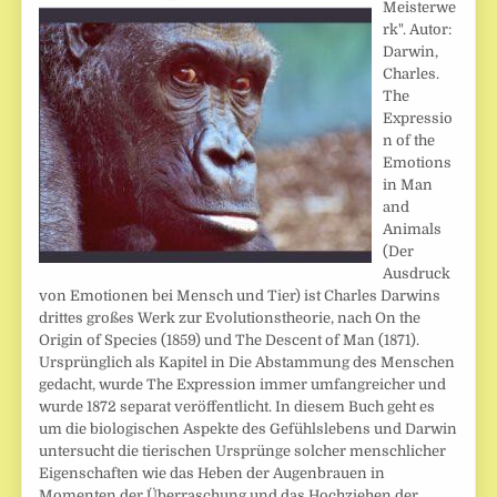
Meisterwe
rk". Autor:
Darwin,
Charles.
The
Expressio
n of the
Emotions
in Man
and
Animals
(Der
Ausdruck
von Emotionen bei Mensch und Tier) ist Charles Darwins
drittes großes Werk zur Evolutionstheorie, nach On the
Origin of Species (1859) und The Descent of Man (1871).
Ursprünglich als Kapitel in Die Abstammung des Menschen
gedacht, wurde The Expression immer umfangreicher und
wurde 1872 separat veröffentlicht. In diesem Buch geht es
um die biologischen Aspekte des Gefühlslebens und Darwin
untersucht die tierischen Ursprünge solcher menschlicher
Eigenschaften wie das Heben der Augenbrauen in
Momenten der Überraschung und das Hochziehen der