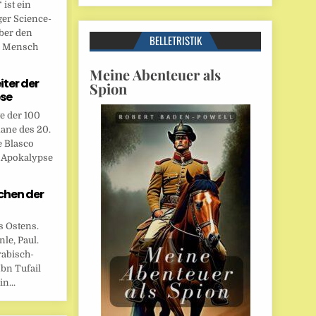
ist ein
ger Science-
ber den
BELLETRISTIK
n Mensch
Meine Abenteuer als
eiter der
Spion
se
te der 100
ane des 20.
e Blasco
r Apokalypse
chen der
s Ostens.
le, Paul.
rabisch-
bn Tufail
n...