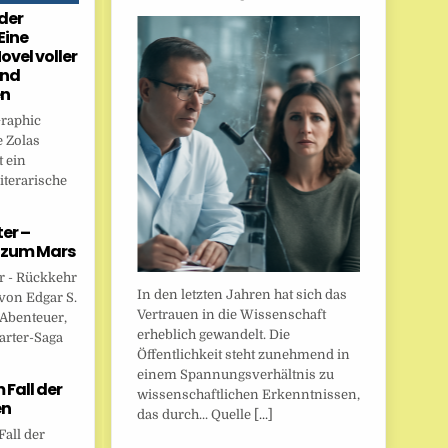
der
Eine
ovel voller
und
en
Graphic
 Zolas
 ein
iterarische
er –
 zum Mars
r - Rückkehr
In den letzten Jahren hat sich das
von Edgar S.
Vertrauen in die Wissenschaft
 Abenteuer,
erheblich gewandelt. Die
arter-Saga
Öffentlichkeit steht zunehmend in
einem Spannungsverhältnis zu
Fall der
wissenschaftlichen Erkenntnissen,
en
das durch... Quelle
[...]
all der