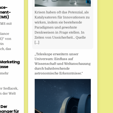
nce-
ent-
Krisen haben oft das Potenzial, als
CMS)
Katalysatoren für Innovationen zu
wirken, indem sie bestehende
CMS mit
Paradigmen und gewohnte
Denkweisen in Frage stellen. In
liance
Zeiten von Unsicherheit... Quelle
)“ von
[...]
ein
ch, das
„Teleskope erweitern unser
Universum: Einfluss auf
 Marketing
Wissenschaft und Weltanschauung
asse
durch bahnbrechende
 mehr
astronomische Erkenntnisse.“
r Sedlacek,
n der Welt
 Der
anger für