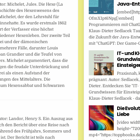
Java-Ent
or: Michelet, Jules. Die Hexe (La
Geschichte des Hexenwesens des
[embed]http
ichelet, der den Lehrstuhl für
OfmXIpt6Npg[/embed]
innehatte. Es wurde erstmals 1862
Programmieren mit Chat
ert der Verfasser eine höchst
Klaus-Dieter Sedlacek Tau
edener Hexenleben. Der zweite Teil
die Zukunft der Java-Ent
erei und der dämonischen
mit "ChatGPT: Der Game-Ch
 mehrere Fälle, darunter Louis
IT- und KI
ban Grandier und die Teufel von
Grundwis
. Michelet argumentiert, dass die
Einsteige
egen die feudale Unterdrückung und
rei als einen Aufstand der
Praxisnah, 
gen des Mittelalters. Die
prägnant. Autor: Sedlacek,
g zum Hexensabbat und Schwarzen
Dieter. Entdecken Sie "IT-
Grundwissen für Einsteig
Klaus-Dieter Sedlacek - das
Die Evolut
Liebe
utor: Landor, Henry S. Ein Auszug aus
[video widt
h den Bericht über eine Reise nach
height="720
 während des Frühjahrs, Sommers und
mp4="https://toppbooks.d
t. Der Bericht ist teils nach