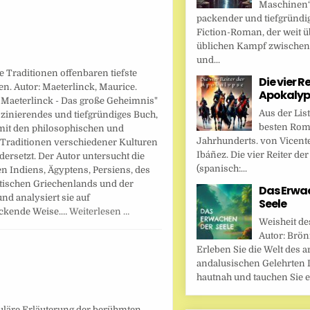
Maschinen“ 
packender und tiefgründi
Fiction-Roman, der weit ü
üblichen Kampf zwische
und...
 Traditionen offenbaren tiefste
Die vier R
n. Autor: Maeterlinck, Maurice.
Apokalyp
 Maeterlinck - Das große Geheimnis"
Aus der Lis
aszinierendes und tiefgründiges Buch,
besten Rom
 mit den philosophischen und
Jahrhunderts. von Vicent
 Traditionen verschiedener Kulturen
Ibáñez. Die vier Reiter de
ersetzt. Der Autor untersucht die
(spanisch:...
n Indiens, Ägyptens, Persiens, des
tischen Griechenlands und der
Das Erwa
nd analysiert sie auf
Seele
ckende Weise.…
Weiterlesen …
Weisheit de
Autor: Brönn
Erleben Sie die Welt des a
andalusischen Gelehrten I
hautnah und tauchen Sie ei
uläre Erläuterung der berühmten