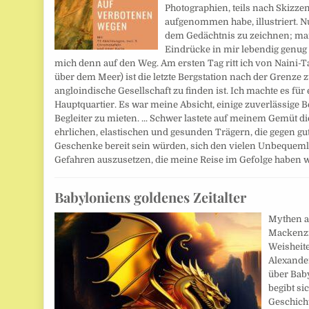
Photographien, teils nach Skizzen,
aufgenommen habe, illustriert. N
dem Gedächtnis zu zeichnen; man
Eindrücke in mir lebendig genug 
mich denn auf den Weg. Am ersten Tag ritt ich von Naini-
über dem Meer) ist die letzte Bergstation nach der Grenze
angloindische Gesellschaft zu finden ist. Ich machte es fü
Hauptquartier. Es war meine Absicht, einige zuverlässige B
Begleiter zu mieten. ... Schwer lastete auf meinem Gemüt d
ehrlichen, elastischen und gesunden Trägern, die gegen gu
Geschenke bereit sein würden, sich den vielen Unbequem
Gefahren auszusetzen, die meine Reise im Gefolge haben wü
Babyloniens goldenes Zeitalter
Mythen a
Mackenzi
Weisheit
Alexande
über Bab
begibt si
Geschich