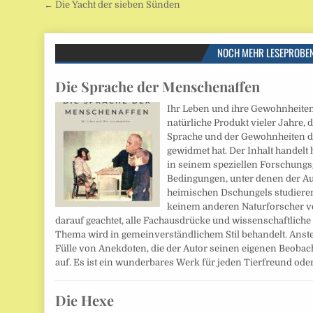
Beitragsnavigation
← Die Yacht der sieben Sünden
NOCH MEHR LESEPROBE
Die Sprache der Menschenaffen
Ihr Leben und ihre Gewohnheiten.
natürliche Produkt vieler Jahre,
Sprache und der Gewohnheiten d
gewidmet hat. Der Inhalt handelt 
in seinem speziellen Forschungs
Bedingungen, unter denen der Auto
heimischen Dschungels studieren
keinem anderen Naturforscher ve
darauf geachtet, alle Fachausdrücke und wissenschaftlich
Thema wird in gemeinverständlichem Stil behandelt. Anstel
Fülle von Anekdoten, die der Autor seinen eigenen Beoba
auf. Es ist ein wunderbares Werk für jeden Tierfreund ode
Die Hexe