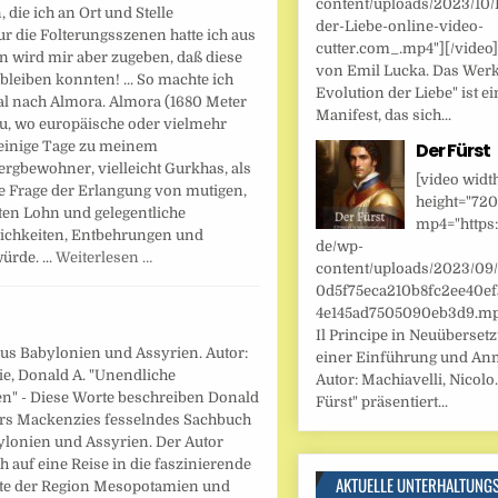
content/uploads/2023/10/
 die ich an Ort und Stelle
der-Liebe-online-video-
ur die Folterungsszenen hatte ich aus
cutter.com_.mp4"][/video
 wird mir aber zugeben, daß diese
von Emil Lucka. Das Werk
bleiben konnten! ... So machte ich
Evolution der Liebe" ist ei
Tal nach Almora. Almora (1680 Meter
Manifest, das sich...
 zu, wo europäische oder vielmehr
r einige Tage zu meinem
Der Fürst
ergbewohner, vielleicht Gurkhas, als
[video widt
ie Frage der Erlangung von mutigen,
height="720
ten Lohn und gelegentliche
mp4="https:
lichkeiten, Entbehrungen und
de/wp-
rde. ...
Weiterlesen …
content/uploads/2023/09
0d5f75eca210b8fc2ee40ef
4e145ad7505090eb3d9.mp4
Il Principe in Neuüberset
us Babylonien und Assyrien. Autor:
einer Einführung und An
e, Donald A. "Unendliche
Autor: Machiavelli, Nicolo.
en" - Diese Worte beschreiben Donald
Fürst" präsentiert...
rs Mackenzies fesselndes Sachbuch
ylonien und Assyrien. Der Autor
ch auf eine Reise in die faszinierende
AKTUELLE UNTERHALTUNG
te der Region Mesopotamien und