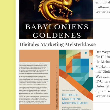
enthüllt 
Kulturen.
Weiterle
Digitales Marketing Meisterklasse
Der Weg 
für IT-U
ein Meist
Marketing
mit "Digi
Weg zu m
IT-Unter
Unterneh
dynamisc
Weiterle