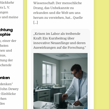
Rückkehr
Wissenschaft. Der menschliche
a L. V.
Drang, das Unbekannte zu
ungen
erkunden und die Welt um uns
s und meine
herum zu verstehen, hat... Quelle
[...]
chtung
sophie
„Krisen im Labor als treibende
Kraft: Ein Kurzbeitrag über
 einer der
innovative Neuanfänge und deren
chsten
Auswirkungen auf die Forschung.“
hen und
mus,
htung der
echende
enken
 denken"
t John Dewey
e Einblicke
ichen
des