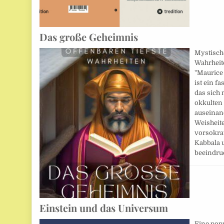
Das große Geheimnis
Mystische
Wahrheite
"Maurice
ist ein f
das sich
okkulten
auseinand
Weisheite
vorsokra
Kabbala u
beeindru
Einstein und das Universum
Eine pop