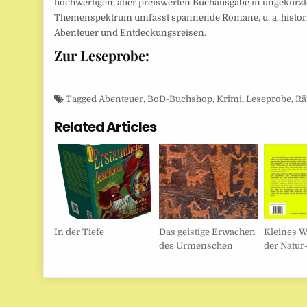
hochwertigen, aber preiswerten Buchausgabe in ungekürz
Themenspektrum umfasst spannende Romane, u. a. histori
Abenteuer und Entdeckungsreisen.
Zur Leseprobe:
Tagged
Abenteuer
,
BoD-Buchshop
,
Krimi
,
Leseprobe
,
Rä
Related Articles
In der Tiefe
Das geistige Erwachen
Kleines W
des Urmenschen
der Natur