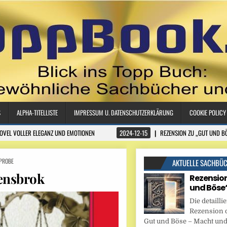
S
ALPHA-TITELLISTE
IMPRESSUM U. DATENSCHUTZERKLÄRUNG
COOKIE POLICY
NOVEL VOLLER ELEGANZ UND EMOTIONEN
2024-12-15
REZENSION ZU „GUT UND B
PROBE
AKTUELLE SACHBÜ
vensbrok
Rezension
und Böse
Die detaillie
Rezension 
Gut und Böse – Macht und