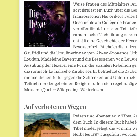
Weise Frauen des Mittelalters. Aut
sorcière) ist ein Buch über die 
französischen Historikers Jules M
Geschichte am Collège de France 
veröffentlicht. Im ersten Teil lief
romantische Nachbildung verschi
enthält eine Geschichte der Hex
Besessenheit. Michelet diskutiert
Gaufridi und die Ursulinerinnen von Aix-en-Provence, Ur
Loudun, Madeleine Bavent und die Besessenen von Louviers
Ausübung der Hexerei eine Form der sozialen Rebellion g
die römisch-katholische Kirche sei. Er betrachtet die Zaube
menschlichen Natur gegen die Schrecken und Unterdrückun
Teilnehmer der geheimen Religion träfen sich regelmäßi
Messen. (Quelle: Wikipedia)
Weiterlesen …
Auf verbotenen Wegen
Reisen und Abenteuer in Tibet. A
dem Buch: In diesem Buch habe ic
Tibet niedergelegt, die von mir
Herbstes 1897 ausgeführt worden is