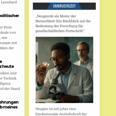
n Leonhard
UMBRUCHSZEIT
politischer
„Neugierde als Motor der
Menschheit: Ein Rückblick auf die
Bedeutung der Forschung für
r Preis
gesellschaftlichen Fortschritt.“
Ideale von
, wie
onzepte mit
täten der
e
nz heute
isiken und
er Technik
lligenz
nd der Stand
fahrungen
b meines
Neugier ist seit jeher eine
fundamentale Antriebskraft der