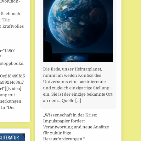
Evolution-
] Sachbuch
 "Die
n kraftvolles
h="1280"
"
//toppbooks.
Die Erde, unser Heimatplanet,
nimmt im weiten Kontext des
/0e213489fd5
Universums eine faszinierende
a99214c3817
und zugleich einzigartige Stellung
"][/video]
ein. Sie ist der einzige bekannte Ort,
zung mit
an dem... Quelle
[...]
merkungen.
 In "Der
„Wissenschaft in der Krise:
Impulspapier fordert
Verantwortung und neue Ansätze
für zukünftige
SLITERATUR
Herausforderungen.“