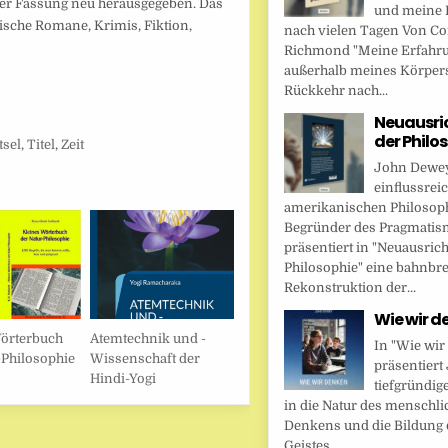
ter Fassung neu herausgegeben. Das
und meine 
sche Romane, Krimis, Fiktion,
nach vielen Tagen Von Cor
Richmond "Meine Erfahr
außerhalb meines Körper
Rückkehr nach...
Neuausri
der Philo
tsel
,
Titel
,
Zeit
John Dewey,
einflussrei
amerikanischen Philosop
Begründer des Pragmatis
präsentiert in "Neuausric
Philosophie" eine bahnbr
Rekonstruktion der...
Wie wir d
örterbuch
Atemtechnik und -
In "Wie wir
-Philosophie
Wissenschaft der
präsentier
Hindi-Yogi
tiefgründig
in die Natur des menschl
Denkens und die Bildung 
Geistes....