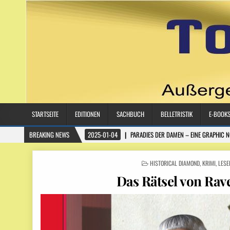
STARTSEITE
EDITIONEN
SACHBUCH
BELLETRISTIK
E-BOOK
BREAKING NEWS
2025-01-04
PARADIES DER DAMEN – EINE GRAPHIC 
POSTED IN
HISTORICAL DIAMOND
,
KRIMI
,
LESE
Das Rätsel von Ra