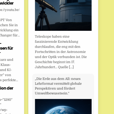
wickler
s://youtu.be/
GPT Von
chen Sie in
wicklung ein
anger für...
Teleskope haben eine
faszinierende Entwicklung
-
durchlaufen, die eng mit den
sen für
Fortschritten in der Astronomie
r
und der Optik verbunden ist. Die
kurz und
Geschichte beginnt im 17.
 Klaus-
Jahrhundert... Quelle
[...]
 und KI-
er" von
„Die Erde aus dem All: neues
 perfekte...
Lehrformat vermittelt globale
ion der
Perspektiven und fördert
Umweltbewusstsein.“
h="1280"
"
e/wp-