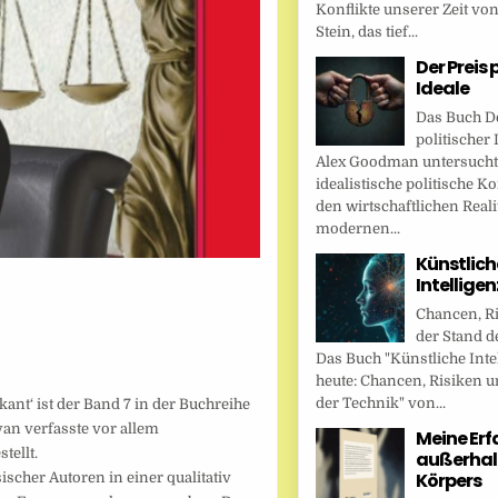
Konflikte unserer Zeit vo
Stein, das tief...
Der Preis 
Ideale
Das Buch De
politischer 
Alex Goodman untersucht
idealistische politische K
den wirtschaftlichen Reali
modernen...
Künstlich
Intellige
Chancen, R
der Stand d
Das Buch "Künstliche Inte
heute: Chancen, Risiken u
der Technik" von...
ant‘ ist der Band 7 in der Buchreihe
yan verfasste vor allem
Meine Er
tellt.
außerhal
Körpers
scher Autoren in einer qualitativ