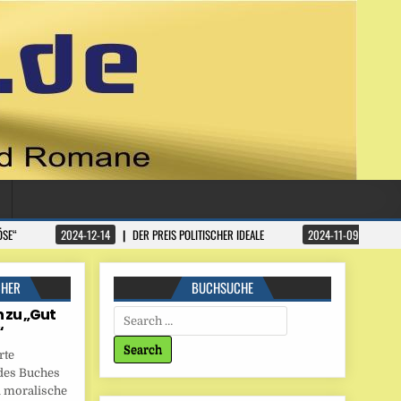
ÖSE“
2024-12-14
DER PREIS POLITISCHER IDEALE
2024-11-09
DATA
CHER
BUCHSUCHE
 zu „Gut
Search for:
“
rte
des Buches
 moralische