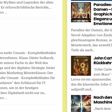
die Mythen und Legenden der alten
Paradies 
 Er erforscht biblische Berichte,…
Damen – 
sen …
Graphic N
Eleganz 
Emotion
Paradies der Damen, die 
Novel-Adaption von Émile
gleichnamigem Roman, ist
Meisterwerk, das sowohl l
Tiefe als auch...
zu mehr Umsatz - Komplettleitfaden
John Cart
nternehmen. Klaus-Dieter Sedlacek,
Rückkehr
er seines Fachs in der Welt des
s und der digitalen Strategie, bietet
"John Carte
tales Marketing Meisterklasse: Der
zum Mars" 
ehr Umsatz - Komplettleitfaden für
Lorne ist ein spannendes
nehmen" den Schlüssel für IT-
das die klassische John-C
men, um in der heutigen
aufgreift und...
hen Digitalwelt nicht nur zu…
Nach dem 
sen …
Maschin
„Nach dem F