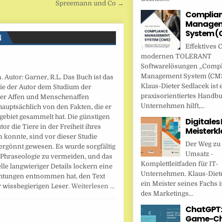
Spreemann und Co →
Complia
Managem
System (
N
Effektives 
modernen TOLERANT
Softwarelösungen „Comp
Management System (CMS
 Autor: Garner, R.L. Das Buch ist das
Klaus-Dieter Sedlacek ist 
 die der Autor dem Studium der
praxisorientiertes Handbu
er Affen und Menschenaffen
Unternehmen hilft,...
hauptsächlich von den Fakten, die er
gebiet gesammelt hat. Die günstigen
Digitales
r die Tiere in der Freiheit ihres
Meisterkl
 konnte, sind vor dieser Studie
Der Weg zu
rgönnt gewesen. Es wurde sorgfältig
Umsatz -
e Phraseologie zu vermeiden, und das
Komplettleitfaden für IT-
le langwieriger Details lockern eine
Unternehmen. Klaus-Diete
chtungen entnommen hat, den Text
ein Meister seines Fachs i
r wissbegierigen Leser.
Weiterlesen …
des Marketings...
ChatGPT:
Game-Ch