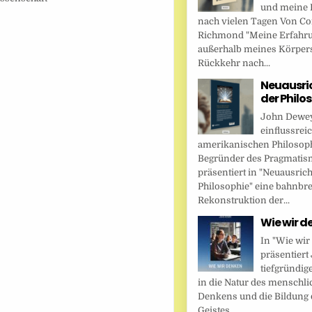
und meine 
nach vielen Tagen Von Cor
Richmond "Meine Erfahr
außerhalb meines Körper
Rückkehr nach...
Neuausri
der Philo
John Dewey,
einflussrei
amerikanischen Philosop
Begründer des Pragmatis
präsentiert in "Neuausric
Philosophie" eine bahnbr
Rekonstruktion der...
Wie wir d
In "Wie wir
präsentier
tiefgründig
in die Natur des menschl
Denkens und die Bildung 
Geistes....