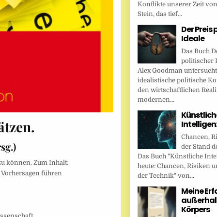
Konflikte unserer Zeit vo
Stein, das tief...
Der Preis 
Ideale
Das Buch De
politischer 
Alex Goodman untersucht
idealistische politische K
den wirtschaftlichen Reali
modernen...
Künstlich
ätzen.
Intellige
Chancen, R
sg.)
der Stand d
Das Buch "Künstliche Inte
 zu können. Zum Inhalt:
heute: Chancen, Risiken u
 Vorhersagen führen
der Technik" von...
Meine Er
außerhal
Körpers
ssenschaft