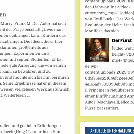
content/uploads/2023/10/
der-Liebe-online-video-
nen
cutter.com_.mp4"][/video
von Emil Lucka. Das Werk
Murry, Frank M. Der Autor hat sich
Evolution der Liebe" ist ei
mit der Frage beschäftigt, wie man
Manifest, das sich...
nen beibringen kann, Kindern das
Der Fürst
izubringen. Die Ideen, die er hier
, stammen größtenteils aus
[video widt
ungen, Experimenten und
height="720
onen mit seinen Studenten. Er hat
mp4="https:
 jede gute Anregung, die von seinen
de/wp-
n kam, zu bewahren und zu
content/uploads/2023/09
n und möchte sich hiermit bei ihnen
0d5f75eca210b8fc2ee40ef
. Seine Ergebnisse hat er in diesem
4e145ad7505090eb3d9.mp4
sweisen vielgelesen Werk ausführlich
Il Principe in Neuüberset
lt.
Weiterlesen …
einer Einführung und An
Autor: Machiavelli, Nicolo.
Fürst" präsentiert...
tudien und genialen Erfindungen
AKTUELLE UNTERHALTUNG
edlacek (Hrsg.) Leonardo da Vinci