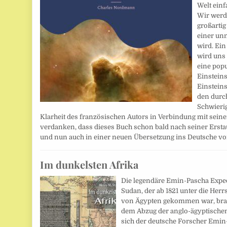
Welt einf
Wir werd
großartig
einer un
wird. Ei
wird uns
eine pop
Einstein
Einsteins
den durc
Schwierig
Klarheit des französischen Autors in Verbindung mit sein
verdanken, dass dieses Buch schon bald nach seiner Erst
und nun auch in einer neuen Übersetzung ins Deutsche vor
Im dunkelsten Afrika
Die legendäre Emin-Pascha Expedi
Sudan, der ab 1821 unter die Her
von Ägypten gekommen war, brac
dem Abzug der anglo-ägyptische
sich der deutsche Forscher Emin