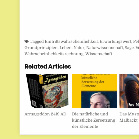
Tagged
Eintrittswahrscheinlichkeit
,
Erwartungswert
,
Fe
Grundprinzipien
,
Leben
,
Natur
,
Naturwissenschaft
,
Sage
,
V
Wahrscheinlichkeitsrechnung
,
Wissenschaft
Related Articles
Armageddon 2419 AD
Die natürliche und
Das Myst
künstliche Zersetzung
Malbackt
der Elemente