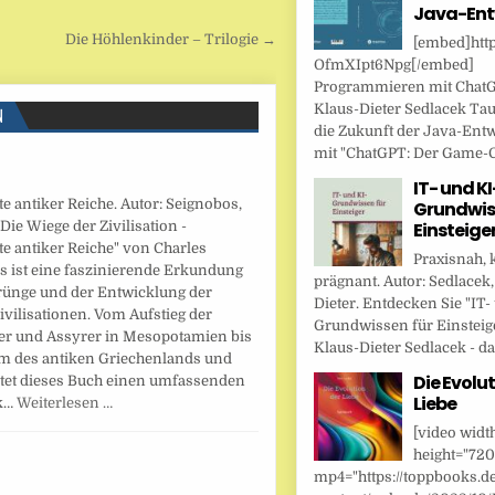
Java-Ent
Die Höhlenkinder – Trilogie →
[embed]http
OfmXIpt6Npg[/embed]
Programmieren mit Chat
Klaus-Dieter Sedlacek Tau
N
die Zukunft der Java-Ent
mit "ChatGPT: Der Game-Ch
IT- und KI
e antiker Reiche. Autor: Seignobos,
Grundwis
"Die Wiege der Zivilisation -
Einsteige
e antiker Reiche" von Charles
Praxisnah, 
s ist eine faszinierende Erkundung
prägnant. Autor: Sedlacek,
rünge und der Entwicklung der
Dieter. Entdecken Sie "IT-
ivilisationen. Vom Aufstieg der
Grundwissen für Einsteig
er und Assyrer in Mesopotamien bis
Klaus-Dieter Sedlacek - das
 des antiken Griechenlands und
Die Evolut
tet dieses Buch einen umfassenden
Liebe
ck…
Weiterlesen …
[video widt
height="720
mp4="https://toppbooks.d