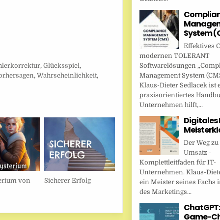
Complia
Managem
System (
Effektives 
modernen TOLERANT
Softwarelösungen „Comp
hlerkorrektur
,
Glücksspiel
,
Management System (CMS
orhersagen
,
Wahrscheinlichkeit
,
Klaus-Dieter Sedlacek ist 
praxisorientiertes Handbu
Unternehmen hilft,...
Digitales
Meisterkl
Der Weg zu
Umsatz -
Komplettleitfaden für IT-
Unternehmen. Klaus-Diete
erium von
Sicherer Erfolg
ein Meister seines Fachs i
des Marketings...
ChatGPT:
Game-Ch