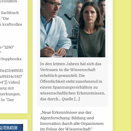
Evolution-
] Sachbuch
 "Die
n kraftvolles
h="1280"
"
//toppbooks.
In den letzten Jahren hat sich das
Vertrauen in die Wissenschaft
/0e213489fd5
erheblich gewandelt. Die
a99214c3817
Öffentlichkeit steht zunehmend in
"][/video]
einem Spannungsverhältnis zu
zung mit
wissenschaftlichen Erkenntnissen,
merkungen.
das durch... Quelle
[...]
 In "Der
„Neue Erkenntnisse aus der
Algenforschung: Bildung und
Innovation durch alte Organismen
SLITERATUR
im Fokus der Wissenschaft.“