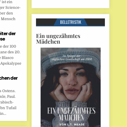
ist ein
ger Science-
ber den
n Mensch
BELLETRISTIK
eiter der
Ein ungezähmtes
se
Mädchen
te der 100
ane des 20.
e Blasco
r Apokalypse
chen der
s Ostens.
le, Paul.
rabisch-
bn Tufail
n...