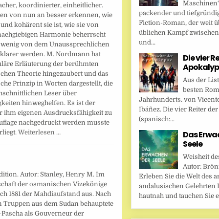
Maschinen“ 
acher, koordinierter, einheitlicher.
packender und tiefgründi
en von nun an besser erkennen, wie
Fiction-Roman, der weit ü
 und kohärent sie ist, wie sie von
üblichen Kampf zwische
nachgiebigen Harmonie beherrscht
und...
n wenig von dem Unaussprechlichen
 klarer werden. M. Nordmann hat
Die vier R
uläre Erläuterung der berühmten
Apokalyp
schen Theorie hingezaubert und das
Aus der Lis
che Prinzip in Worten dargestellt, die
besten Rom
hschnittlichen Leser über
Jahrhunderts. von Vicent
keiten hinweghelfen. Es ist der
Ibáñez. Die vier Reiter de
er ihm eigenen Ausdrucksfähigkeit zu
(spanisch:...
auflage nachgedruckt werden musste
liegt.
Weiterlesen …
Das Erwa
Seele
Weisheit de
Autor: Brönn
tion. Autor: Stanley, Henry M. Im
Erleben Sie die Welt des a
rschaft der osmanischen Vizekönige
andalusischen Gelehrten I
h 1881 der Mahdiaufstand aus. Nach
hautnah und tauchen Sie ei
n Truppen aus dem Sudan behauptete
-Pascha als Gouverneur der