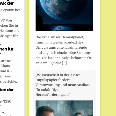
wickler
s://youtu.be/
GPT Von
chen Sie in
wicklung ein
anger für...
Die Erde, unser Heimatplanet,
nimmt im weiten Kontext des
-
Universums eine faszinierende
sen für
und zugleich einzigartige Stellung
r
ein. Sie ist der einzige bekannte Ort,
kurz und
an dem... Quelle
[...]
 Klaus-
 und KI-
„Wissenschaft in der Krise:
er" von
Impulspapier fordert
 perfekte...
Verantwortung und neue Ansätze
ion der
für zukünftige
Herausforderungen.“
h="1280"
"
e/wp-