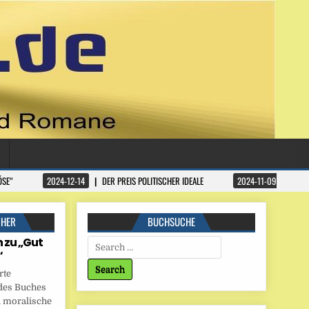
ÖSE“
2024-12-14
DER PREIS POLITISCHER IDEALE
2024-11-09
DATA
CHER
BUCHSUCHE
 zu „Gut
Search for:
“
rte
des Buches
 moralische