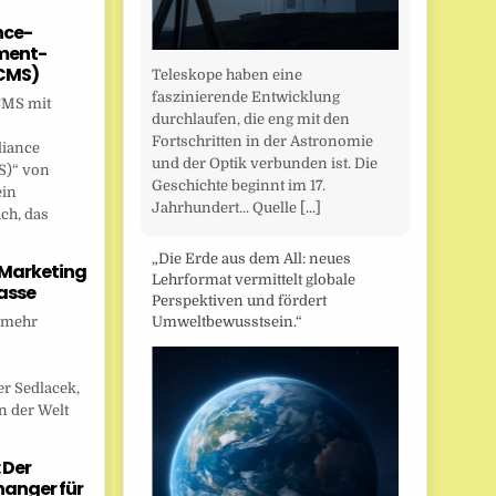
nce-
ent-
CMS)
Teleskope haben eine
faszinierende Entwicklung
CMS mit
durchlaufen, die eng mit den
Fortschritten in der Astronomie
liance
und der Optik verbunden ist. Die
)“ von
Geschichte beginnt im 17.
ein
Jahrhundert... Quelle
[...]
ch, das
„Die Erde aus dem All: neues
 Marketing
Lehrformat vermittelt globale
asse
Perspektiven und fördert
 mehr
Umweltbewusstsein.“
r Sedlacek,
n der Welt
 Der
anger für