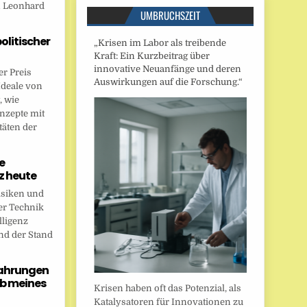
n Leonhard
UMBRUCHSZEIT
politischer
„Krisen im Labor als treibende
Kraft: Ein Kurzbeitrag über
innovative Neuanfänge und deren
r Preis
Auswirkungen auf die Forschung.“
Ideale von
, wie
onzepte mit
täten der
e
nz heute
isiken und
er Technik
lligenz
nd der Stand
fahrungen
b meines
Krisen haben oft das Potenzial, als
Katalysatoren für Innovationen zu