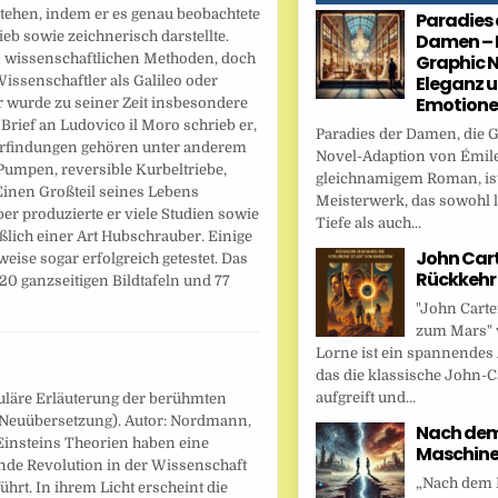
tehen, indem er es genau beobachtete
Paradies 
ieb sowie zeichnerisch darstellte.
Damen – 
n wissenschaftlichen Methoden, doch
Graphic N
Eleganz 
issenschaftler als Galileo oder
Emotion
Er wurde zu seiner Zeit insbesondere
 Brief an Ludovico il Moro schrieb er,
Paradies der Damen, die 
 Erfindungen gehören unter anderem
Novel-Adaption von Émile
Pumpen, reversible Kurbeltriebe,
gleichnamigem Roman, ist
inen Großteil seines Lebens
Meisterwerk, das sowohl l
er produzierte er viele Studien sowie
Tiefe als auch...
ßlich einer Art Hubschrauber. Einige
John Cart
eise sogar erfolgreich getestet. Das
Rückkehr
 20 ganzseitigen Bildtafeln und 77
"John Carte
zum Mars" 
Lorne ist ein spannendes
das die klassische John-C
aufgreift und...
uläre Erläuterung der berühmten
(Neuübersetzung). Autor: Nordmann,
Nach dem 
Einsteins Theorien haben eine
Maschin
ende Revolution in der Wissenschaft
„Nach dem F
ührt. In ihrem Licht erscheint die