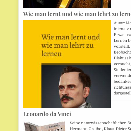
Wie man lernt und wie man lehrt zu ler
Autor: Mc
intensiv 
Erwachse
Lernen be
vorstellt
Beobacht
Diskussi
versucht,
Studente
verwende
bedanken
richtung
dargestel
Leonardo da Vinci
Seine naturwissenschaftlichen S
Hermann Grothe , Klaus-Dieter S