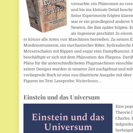
versuchte, ein Phänomen zu vers
und bis ins kleinste Detail beschr
Seine Experimente folgten klare
war er ein grundlegend anderer W
Newton, die ihm später folgten. 
als Ingenieur geschätzt. In einem
er könne alle Arten von Maschinen herstellen. Zu seinen
Musikinstrumente, ein mechanischer Ritter, hydraulische 
Mörserschalen mit Rippen und sogar eine Dampfkanone. E
beschäftigte er sich mit dem Phänomen des Fliegens. Darüb
Pläne für die unterschiedlichsten Flugmaschinen einschlie
seiner Designs wurden in neuerer Zeit nachgebaut und teilw
vorliegende Buch ist eine neu illustrierte Ausgabe mit über
Figuren im Text. Leseprobe:
Weiterlesen …
Einstein und das Universum
Eine pop
Theorie 
Charles. 
tiefgreif
herbeigef