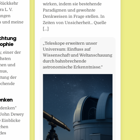
Rückkehr
wirken, indem sie bestehende
a L. V.
Paradigmen und gewohnte
ungen
Denkweisen in Frage stellen. In
s und meine
Zeiten von Unsicherheit... Quelle
[...]
chtung
sophie
„Teleskope erweitern unser
Universum: Einfluss auf
 einer der
Wissenschaft und Weltanschauung
chsten
durch bahnbrechende
hen und
astronomische Erkenntnisse.“
mus,
htung der
echende
enken
 denken"
t John Dewey
e Einblicke
ichen
des