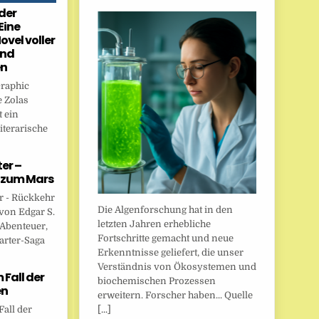
der
Eine
ovel voller
und
en
Graphic
 Zolas
 ein
iterarische
er –
 zum Mars
r - Rückkehr
Die Algenforschung hat in den
von Edgar S.
letzten Jahren erhebliche
 Abenteuer,
Fortschritte gemacht und neue
arter-Saga
Erkenntnisse geliefert, die unser
Verständnis von Ökosystemen und
Fall der
biochemischen Prozessen
en
erweitern. Forscher haben... Quelle
[...]
all der