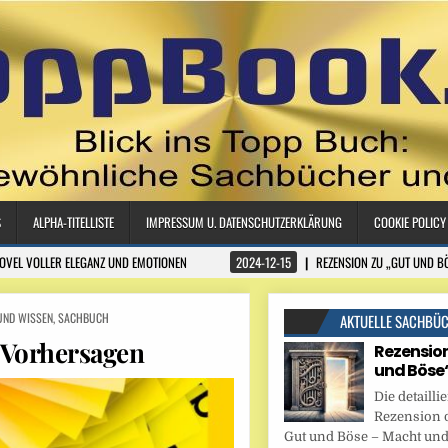
S
ALPHA-TITELLISTE
IMPRESSUM U. DATENSCHUTZERKLÄRUNG
COOKIE POLICY
NOVEL VOLLER ELEGANZ UND EMOTIONEN
2024-12-15
REZENSION ZU „GUT UND B
UND WISSEN
,
SACHBUCH
AKTUELLE SACHBÜ
 Vorhersagen
Rezension
und Böse
Die detaillie
Rezension 
Gut und Böse – Macht und