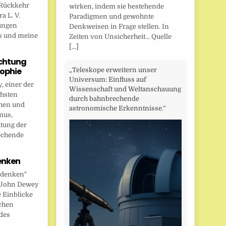
Rückkehr
wirken, indem sie bestehende
a L. V.
Paradigmen und gewohnte
ungen
Denkweisen in Frage stellen. In
s und meine
Zeiten von Unsicherheit... Quelle
[...]
chtung
sophie
„Teleskope erweitern unser
Universum: Einfluss auf
 einer der
Wissenschaft und Weltanschauung
chsten
durch bahnbrechende
hen und
astronomische Erkenntnisse.“
mus,
htung der
echende
enken
 denken"
t John Dewey
e Einblicke
ichen
des