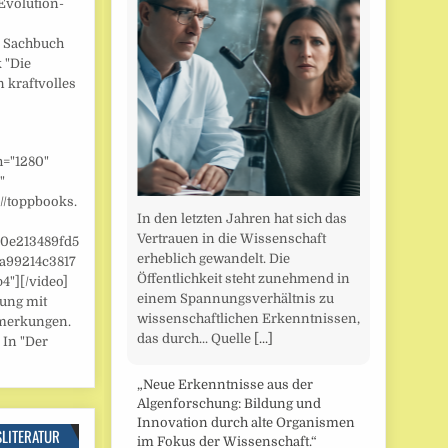
Evolution-
] Sachbuch
 "Die
n kraftvolles
h="1280"
"
//toppbooks.
In den letzten Jahren hat sich das
Vertrauen in die Wissenschaft
/0e213489fd5
erheblich gewandelt. Die
a99214c3817
Öffentlichkeit steht zunehmend in
"][/video]
einem Spannungsverhältnis zu
zung mit
wissenschaftlichen Erkenntnissen,
merkungen.
das durch... Quelle
[...]
 In "Der
„Neue Erkenntnisse aus der
Algenforschung: Bildung und
Innovation durch alte Organismen
SLITERATUR
im Fokus der Wissenschaft.“