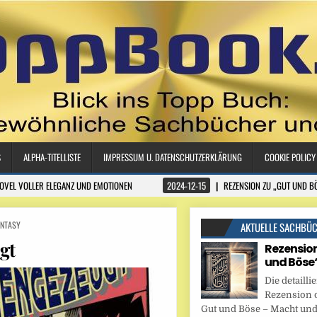
S
ALPHA-TITELLISTE
IMPRESSUM U. DATENSCHUTZERKLÄRUNG
COOKIE POLICY
NOVEL VOLLER ELEGANZ UND EMOTIONEN
2024-12-15
REZENSION ZU „GUT UND B
ANTASY
AKTUELLE SACHBÜ
gt
Rezension
und Böse
Die detaillie
Rezension 
Gut und Böse – Macht und