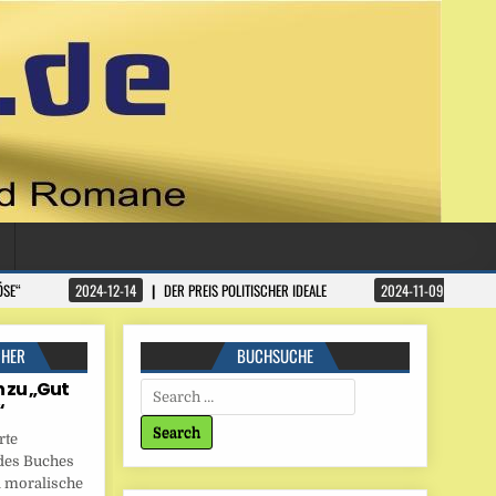
ÖSE“
2024-12-14
DER PREIS POLITISCHER IDEALE
2024-11-09
DATA
CHER
BUCHSUCHE
 zu „Gut
Search for:
“
rte
des Buches
 moralische