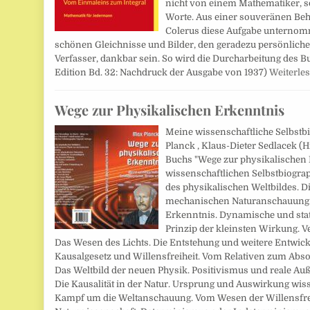
nicht von einem Mathematiker, 
Worte. Aus einer souveränen Beh
Colerus diese Aufgabe unternomm
schönen Gleichnisse und Bilder, den geradezu persönlich
Verfasser, dankbar sein. So wird die Durcharbeitung des 
Edition Bd. 32: Nachdruck der Ausgabe von 1937)
Weiterle
Wege zur Physikalischen Erkenntnis
Meine wissenschaftliche Selbstb
Planck , Klaus-Dieter Sedlacek (H
Buchs "Wege zur physikalischen 
wissenschaftlichen Selbstbiograp
des physikalischen Weltbildes. D
mechanischen Naturanschauung.
Erkenntnis. Dynamische und stat
Prinzip der kleinsten Wirkung. V
Das Wesen des Lichts. Die Entstehung und weitere Entwick
Kausalgesetz und Willensfreiheit. Vom Relativen zum Absol
Das Weltbild der neuen Physik. Positivismus und reale Au
Die Kausalität in der Natur. Ursprung und Auswirkung wiss
Kampf um die Weltanschauung. Vom Wesen der Willensfrei