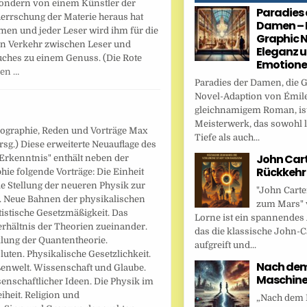
sondern von einem Künstler der
Paradies 
errschung der Materie heraus hat
Damen – 
en und jeder Leser wird ihm für die
Graphic N
en Verkehr zwischen Leser und
Eleganz 
Buches zu einem Genuss. (Die Rote
Emotion
sen …
Paradies der Damen, die 
Novel-Adaption von Émile
gleichnamigem Roman, ist
Meisterwerk, das sowohl l
iographie, Reden und Vorträge Max
Tiefe als auch...
rsg.) Diese erweiterte Neuauflage des
John Cart
Erkenntnis" enthält neben der
Rückkehr
hie folgende Vorträge: Die Einheit
ie Stellung der neueren Physik zur
"John Carte
 Neue Bahnen der physikalischen
zum Mars" 
istische Gesetzmäßigkeit. Das
Lorne ist ein spannendes
erhältnis der Theorien zueinander.
das die klassische John-C
lung der Quantentheorie.
aufgreift und...
uten. Physikalische Gesetzlichkeit.
Nach dem 
ßenwelt. Wissenschaft und Glaube.
Maschin
enschaftlicher Ideen. Die Physik im
heit. Religion und
„Nach dem F