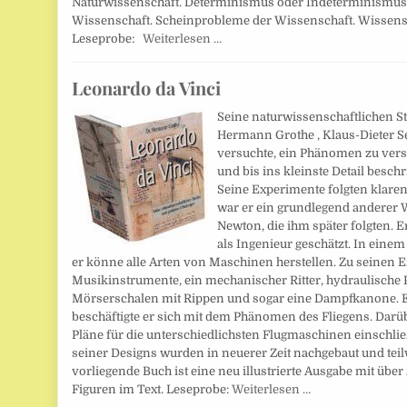
Naturwissenschaft. Determinismus oder Indeterminismus
Wissenschaft. Scheinprobleme der Wissenschaft. Wissensc
Leseprobe:
Weiterlesen …
Leonardo da Vinci
Seine naturwissenschaftlichen S
Hermann Grothe , Klaus-Dieter S
versuchte, ein Phänomen zu vers
und bis ins kleinste Detail beschr
Seine Experimente folgten klare
war er ein grundlegend anderer W
Newton, die ihm später folgten. 
als Ingenieur geschätzt. In einem
er könne alle Arten von Maschinen herstellen. Zu seinen
Musikinstrumente, ein mechanischer Ritter, hydraulische 
Mörserschalen mit Rippen und sogar eine Dampfkanone. E
beschäftigte er sich mit dem Phänomen des Fliegens. Darüb
Pläne für die unterschiedlichsten Flugmaschinen einschlie
seiner Designs wurden in neuerer Zeit nachgebaut und teilw
vorliegende Buch ist eine neu illustrierte Ausgabe mit über
Figuren im Text. Leseprobe:
Weiterlesen …