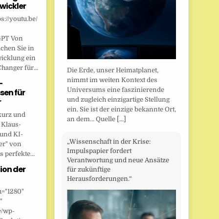
wickler
s://youtu.be/
GPT Von
chen Sie in
wicklung ein
anger für...
Die Erde, unser Heimatplanet,
nimmt im weiten Kontext des
-
Universums eine faszinierende
sen für
und zugleich einzigartige Stellung
r
ein. Sie ist der einzige bekannte Ort,
kurz und
an dem... Quelle
[...]
 Klaus-
 und KI-
„Wissenschaft in der Krise:
er" von
Impulspapier fordert
 perfekte...
Verantwortung und neue Ansätze
ion der
für zukünftige
Herausforderungen.“
h="1280"
"
e/wp-