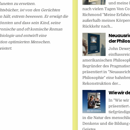
und meine 
aneten zu ersetzen.
nach vielen Tagen Von Cor
chtsbücher, ist von den Gerüchten
Richmond "Meine Erfahr
 hält, extrem besessen. Er erwägt die
außerhalb meines Körper
önnten und dass sein Kind, seine
Rückkehr nach...
 ironische und oft komische Roman
Neuausri
biologie und entwirft eine
der Philo
tion optimierten Menschen.
istert.
John Dewey,
einflussrei
amerikanischen Philosop
Begründer des Pragmatis
präsentiert in "Neuausric
Philosophie" eine bahnbr
Rekonstruktion der...
Wie wir d
In "Wie wir
präsentier
tiefgründig
in die Natur des menschl
Denkens und die Bildung 
Geistes....