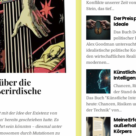
Konflikte unserer Zeit vo
Stein, das tief...
Der Preis 
Ideale
Das Buch De
politischer 
Alex Goodman untersucht
idealistische politische K
den wirtschaftlichen Reali
modernen...
Künstlich
Intellige
über die
Chancen, R
erirdische
der Stand d
Das Buch "Künstliche Inte
heute: Chancen, Risiken u
der Technik" von...
t mit der Idee der Existenz von
Meine Er
‘ bereits geschrieben hatte. Es
außerhal
hrt sein könnten – diesmal unter
Körpers
omosomen durch Mutationen zu