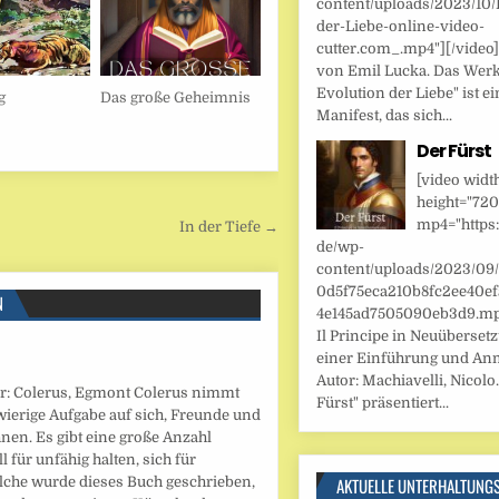
content/uploads/2023/10/
der-Liebe-online-video-
cutter.com_.mp4"][/video
von Emil Lucka. Das Werk
Evolution der Liebe" ist ei
g
Das große Geheimnis
Manifest, das sich...
Der Fürst
[video widt
height="720
mp4="https:
In der Tiefe →
de/wp-
content/uploads/2023/09
0d5f75eca210b8fc2ee40ef
N
4e145ad7505090eb3d9.mp4
Il Principe in Neuüberset
einer Einführung und An
Autor: Machiavelli, Nicolo.
r: Colerus, Egmont Colerus nimmt
Fürst" präsentiert...
ierige Aufgabe auf sich, Freunde und
nen. Es gibt eine große Anzahl
 für unfähig halten, sich für
olche wurde dieses Buch geschrieben,
AKTUELLE UNTERHALTUNG