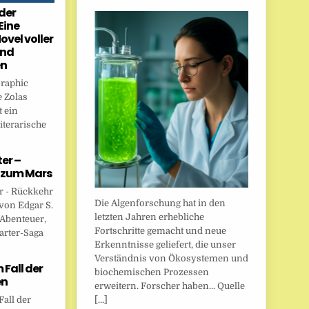
der
Eine
ovel voller
und
en
Graphic
 Zolas
 ein
iterarische
er –
 zum Mars
r - Rückkehr
Die Algenforschung hat in den
von Edgar S.
letzten Jahren erhebliche
 Abenteuer,
Fortschritte gemacht und neue
arter-Saga
Erkenntnisse geliefert, die unser
Verständnis von Ökosystemen und
Fall der
biochemischen Prozessen
en
erweitern. Forscher haben... Quelle
[...]
all der