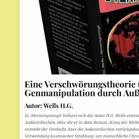
Eine Verschwörungstheorie 
Genmanipulation durch Auß
Autor: Wells H.G.
In ‚Sternengezeugt‘ befasst sich der Autor H.G. Wells erneu
Außerirdischen, über die er in dem Roman ‚Krieg der Welten
entsteht der Verdacht, dass die Außerirdischen zurückgeke
Verwendung kosmischer Strahlung, um menschliche Chr