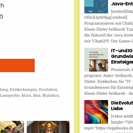
Java-Ent
[embed]http
OfmXIpt6Npg[/embed]
Programmieren mit Chat
Klaus-Dieter Sedlacek Tau
die Zukunft der Java-Ent
mit "ChatGPT: Der Game-Ch
IT- und KI
Grundwis
Einsteige
Praxisnah, 
prägnant. Autor: Sedlacek,
Dieter. Entdecken Sie "IT-
Grundwissen für Einsteig
lung
,
Entdeckungen
,
Evolution
,
Klaus-Dieter Sedlacek - das
,
Leseprobe
,
Mars
,
Mut
,
Mutation
,
Die Evolut
Liebe
[video widt
height="720
mp4="https://toppbooks.d