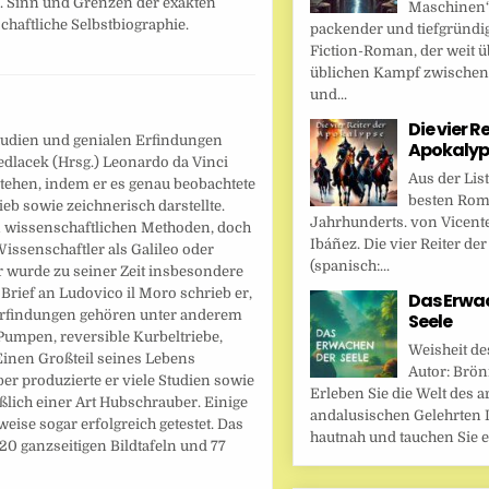
. Sinn und Grenzen der exakten
Maschinen“ 
haftliche Selbstbiographie.
packender und tiefgründi
Fiction-Roman, der weit ü
üblichen Kampf zwische
und...
Die vier R
tudien und genialen Erfindungen
Apokalyp
edlacek (Hrsg.) Leonardo da Vinci
Aus der Lis
tehen, indem er es genau beobachtete
besten Rom
ieb sowie zeichnerisch darstellte.
Jahrhunderts. von Vicent
n wissenschaftlichen Methoden, doch
Ibáñez. Die vier Reiter de
issenschaftler als Galileo oder
(spanisch:...
Er wurde zu seiner Zeit insbesondere
 Brief an Ludovico il Moro schrieb er,
Das Erwa
 Erfindungen gehören unter anderem
Seele
Pumpen, reversible Kurbeltriebe,
Weisheit de
inen Großteil seines Lebens
Autor: Brönn
er produzierte er viele Studien sowie
Erleben Sie die Welt des a
ßlich einer Art Hubschrauber. Einige
andalusischen Gelehrten I
eise sogar erfolgreich getestet. Das
hautnah und tauchen Sie ei
 20 ganzseitigen Bildtafeln und 77