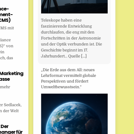
nce-
ent-
CMS)
Teleskope haben eine
faszinierende Entwicklung
CMS mit
durchlaufen, die eng mit den
Fortschritten in der Astronomie
liance
und der Optik verbunden ist. Die
)“ von
Geschichte beginnt im 17.
ein
Jahrhundert... Quelle
[...]
ch, das
„Die Erde aus dem All: neues
 Marketing
Lehrformat vermittelt globale
asse
Perspektiven und fördert
 mehr
Umweltbewusstsein.“
r Sedlacek,
n der Welt
 Der
anger für