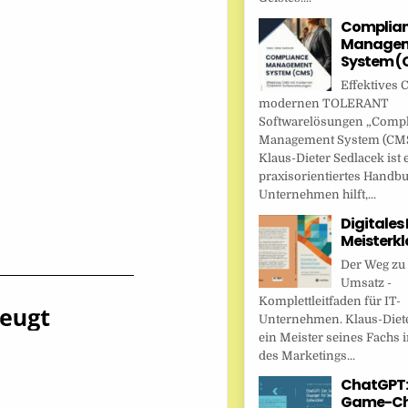
Complia
Managem
System (
Effektives 
modernen TOLERANT
Softwarelösungen „Comp
Management System (CMS
Klaus-Dieter Sedlacek ist 
praxisorientiertes Handbu
Unternehmen hilft,...
Digitales
Meisterkl
Der Weg zu
Umsatz -
Komplettleitfaden für IT-
Unternehmen. Klaus-Diete
ein Meister seines Fachs i
des Marketings...
ChatGPT:
Game-Ch