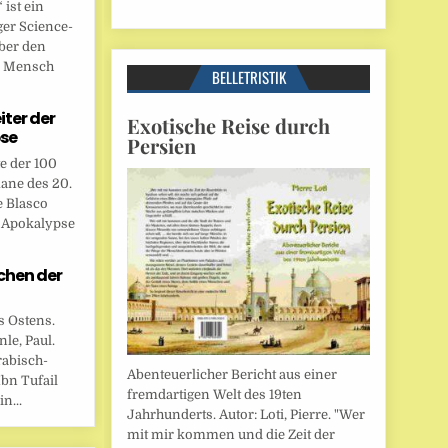
ist ein
ger Science-
ber den
n Mensch
BELLETRISTIK
eiter der
Exotische Reise durch
se
Persien
te der 100
ane des 20.
e Blasco
r Apokalypse
chen der
s Ostens.
le, Paul.
rabisch-
Abenteuerlicher Bericht aus einer
bn Tufail
fremdartigen Welt des 19ten
n...
Jahrhunderts. Autor: Loti, Pierre. "Wer
mit mir kommen und die Zeit der