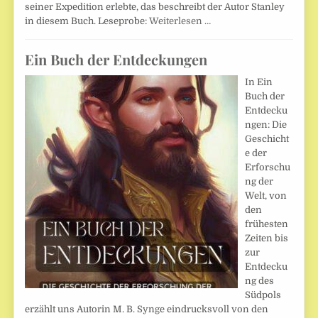
seiner Expedition erlebte, das beschreibt der Autor Stanley
in diesem Buch. Leseprobe:
Weiterlesen …
Ein Buch der Entdeckungen
In Ein
Buch der
Entdecku
ngen: Die
Geschicht
e der
Erforschu
ng der
Welt, von
den
frühesten
Zeiten bis
zur
Entdecku
ng des
Südpols
erzählt uns Autorin M. B. Synge eindrucksvoll von den