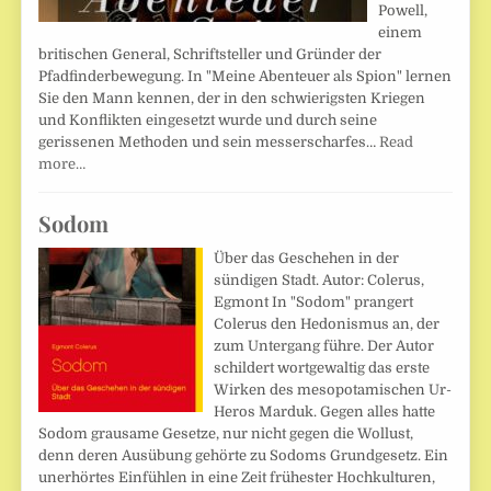
Powell,
einem
britischen General, Schriftsteller und Gründer der
Pfadfinderbewegung. In "Meine Abenteuer als Spion" lernen
Sie den Mann kennen, der in den schwierigsten Kriegen
und Konflikten eingesetzt wurde und durch seine
gerissenen Methoden und sein messerscharfes…
Read
more…
Sodom
Über das Geschehen in der
sündigen Stadt. Autor: Colerus,
Egmont In "Sodom" prangert
Colerus den Hedonismus an, der
zum Untergang führe. Der Autor
schildert wortgewaltig das erste
Wirken des mesopotamischen Ur-
Heros Marduk. Gegen alles hatte
Sodom grausame Gesetze, nur nicht gegen die Wollust,
denn deren Ausübung gehörte zu Sodoms Grundgesetz. Ein
unerhörtes Einfühlen in eine Zeit frühester Hochkulturen,