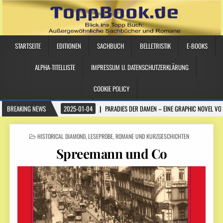
STARTSEITE
EDITIONEN
SACHBUCH
BELLETRISTIK
E-BOOKS
ALPHA-TITELLISTE
IMPRESSUM U. DATENSCHUTZERKLÄRUNG
COOKIE POLICY
BREAKING NEWS
2025-01-04
PARADIES DER DAMEN – EINE GRAPHIC NOVEL VO
POSTED IN
HISTORICAL DIAMOND
,
LESEPROBE
,
ROMANE UND KURZGESCHICHTEN
Spreemann und Co