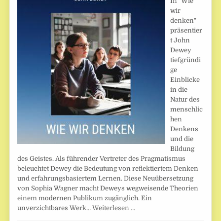
In "Wie
wir
denken"
präsentier
t John
Dewey
tiefgründi
ge
Einblicke
in die
Natur des
menschlic
hen
Denkens
und die
Bildung
des Geistes. Als führender Vertreter des Pragmatismus
beleuchtet Dewey die Bedeutung von reflektiertem Denken
und erfahrungsbasiertem Lernen. Diese Neuübersetzung
von Sophia Wagner macht Deweys wegweisende Theorien
einem modernen Publikum zugänglich. Ein
unverzichtbares Werk…
Weiterlesen …