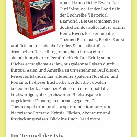
Autor: Hanns Heinz Ewers. Der
Titel "Alraune" ist der Band 21 in
der Buchreihe "Historical
Diamond". Die Geschichten des
deutschen Bestsellerautors Hanns
Heinz Ewers kreisen um die
Themen Phantastik, Erotik, Kunst
und Reisen in exotische Länder. Seine teils äußerst
drastischen Darstellungen machten ihn zu einer
skandalumwitterten Persönlichkeit. Der Erfolg seiner
Bücher ermöglichte es ihm, ausgedehnte Reisen durch
Europa, Asien und Amerika zu unternehmen. Auf diesen
Reisen entstanden fast alle seine späteren Novellen und
Romane. In dieser Buchreihe werden die Juwelen
bedeutender klassischer Autoren in einer qualitativ
hochwertigen, aber preiswerten Buchausgabe in
ungekürzter Fassung neu herausgegeben. Das
Themenspektrum umfasst spannende Romane, u. a.
historische Romane, Krimis, Fiktion, Abenteuer und
Entdeckungsreisen. Blick ins Buch:
Read more…
Im Tempel der Isis