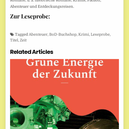
Romane, u. a. historische Romane, Krimis, Fiktion,
Abenteuer und Entdeckungsreisen.
Zur Leseprobe:
Tagged
Abenteuer
,
BoD-Buchshop
,
Krimi
,
Leseprobe
,
Titel
,
Zeit
Related Articles