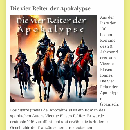
Die vier Reiter der Apokalypse
Aus der
Liste der
100
besten
Romane
des 20.
Jahrhund
erts. von
Vicente
Blasco
Ibáñez.
Die vier
Reiter der
Apokalyps
e
(spanisch:
Los cuatro jinetes del Apocalipsis) ist ein Roman des
spanischen Autors Vicente Blasco Ibáñez. Er wurde
erstmals 1916 veröffentlicht und erzählt die turbulente
Geschichte der französischen und deutschen