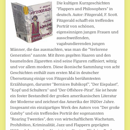
Die kultigen Kurzgeschichten
"Flappers and Philosophers" in
deutsch. Autor: Fitzgerald, F. Scott.
Fitzgerald schafft ein treffendes
Porträt von schönen,
eigensinnigen jungen Frauen und
ausschweifenden,
vagabundierenden jungen
Männer, die das ausmachten, was man die "Verlorene
Generation" nannte. Mit ihren gegelten Haaren und den
baumelnden Zigaretten sind seine Figuren raffiniert, witzig
und vor allem modern. Diese ikonische Sammlung von acht
Geschichten enthält zum ersten Mal in deutscher
Übersetzung einige von Fitzgeralds berühmtesten
Erzählungen, darunter "Bernices Bubikopf", "Der Eispalast",
"Kopf und Schultern" und "Der Offshore-Pirat". Sie ist heute
ein fester Bestandteil der großen amerikanischen Literatur
der Moderne und zeichnet das Amerika der 1920er Jahre.
Insgesamt ein einzigartiges Werk des Autors von "Der große
Gatsby" und ein treffendes Porträt der sogenannten
"Roaring Twenties", den von wirtschaftlichem Wachstum,
Prohibition, Kriminalität, Jazz und Flappern geprägten