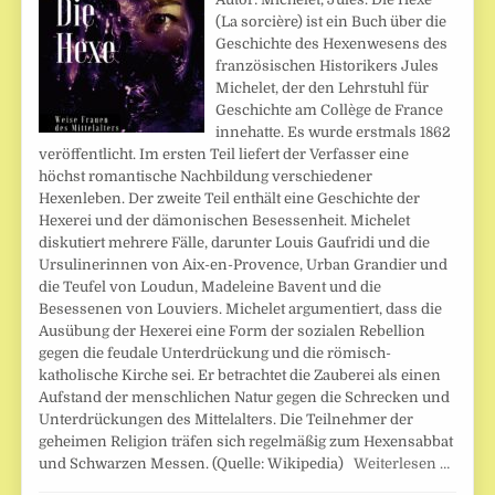
(La sorcière) ist ein Buch über die
Geschichte des Hexenwesens des
französischen Historikers Jules
Michelet, der den Lehrstuhl für
Geschichte am Collège de France
innehatte. Es wurde erstmals 1862
veröffentlicht. Im ersten Teil liefert der Verfasser eine
höchst romantische Nachbildung verschiedener
Hexenleben. Der zweite Teil enthält eine Geschichte der
Hexerei und der dämonischen Besessenheit. Michelet
diskutiert mehrere Fälle, darunter Louis Gaufridi und die
Ursulinerinnen von Aix-en-Provence, Urban Grandier und
die Teufel von Loudun, Madeleine Bavent und die
Besessenen von Louviers. Michelet argumentiert, dass die
Ausübung der Hexerei eine Form der sozialen Rebellion
gegen die feudale Unterdrückung und die römisch-
katholische Kirche sei. Er betrachtet die Zauberei als einen
Aufstand der menschlichen Natur gegen die Schrecken und
Unterdrückungen des Mittelalters. Die Teilnehmer der
geheimen Religion träfen sich regelmäßig zum Hexensabbat
und Schwarzen Messen. (Quelle: Wikipedia)
Weiterlesen …