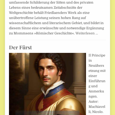
umfassende Schilderung der Sitten und des privaten
Lebens eines bedeutsamen Zeitabschnitts der
Weltgeschichte behält Friedlaenders Werk als eine
unübertroffene Leistung seinen hohen Rang auf
wissenschaftlichem und literarischem Gebiet, und bildet in
diesem Sinne eine erwünschte und notwendige Ergänzung
zu Mommsens »Römischer Geschichte«.
Weiterlesen …
Der Fürst
Il Principe
in
Neuübers
etzung mit
einer
Einführun
g und
Anmerku
ngen.
Autor:
Machiavel
li, Nicolo.