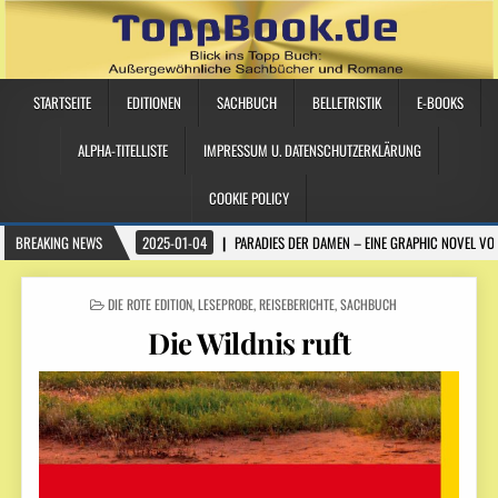
STARTSEITE
EDITIONEN
SACHBUCH
BELLETRISTIK
E-BOOKS
ALPHA-TITELLISTE
IMPRESSUM U. DATENSCHUTZERKLÄRUNG
COOKIE POLICY
BREAKING NEWS
2025-01-04
PARADIES DER DAMEN – EINE GRAPHIC NOVEL VO
POSTED IN
DIE ROTE EDITION
,
LESEPROBE
,
REISEBERICHTE
,
SACHBUCH
Die Wildnis ruft