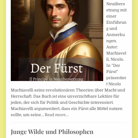
Neuübers
etzung mit
einer
Einführun
g und
Anmerku
ngen.
Autor:
Machiavel
li, Nicolo.
In "Der
Fürst"
präsentier
t Nicolo
Machiavelli seine revolutionären Theorien über Macht und
Herrschaft. Das Buch ist eine unverzichtbare Lektüre für
jeden, der sich für Politik und Geschichte interessiert.
Machiavelli argumentiert, dass ein Fürst alle Mittel nutzen
sollte, um seine…
Read more…
Junge Wilde und Philosophen