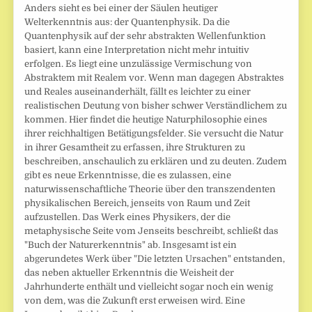
Anders sieht es bei einer der Säulen heutiger
Welterkenntnis aus: der Quantenphysik. Da die
Quantenphysik auf der sehr abstrakten Wellenfunktion
basiert, kann eine Interpretation nicht mehr intuitiv
erfolgen. Es liegt eine unzulässige Vermischung von
Abstraktem mit Realem vor. Wenn man dagegen Abstraktes
und Reales auseinanderhält, fällt es leichter zu einer
realistischen Deutung von bisher schwer Verständlichem zu
kommen. Hier findet die heutige Naturphilosophie eines
ihrer reichhaltigen Betätigungsfelder. Sie versucht die Natur
in ihrer Gesamtheit zu erfassen, ihre Strukturen zu
beschreiben, anschaulich zu erklären und zu deuten. Zudem
gibt es neue Erkenntnisse, die es zulassen, eine
naturwissenschaftliche Theorie über den transzendenten
physikalischen Bereich, jenseits von Raum und Zeit
aufzustellen. Das Werk eines Physikers, der die
metaphysische Seite vom Jenseits beschreibt, schließt das
"Buch der Naturerkenntnis" ab. Insgesamt ist ein
abgerundetes Werk über "Die letzten Ursachen" entstanden,
das neben aktueller Erkenntnis die Weisheit der
Jahrhunderte enthält und vielleicht sogar noch ein wenig
von dem, was die Zukunft erst erweisen wird. Eine