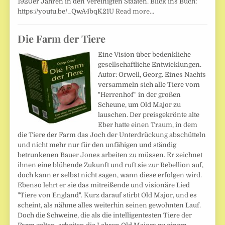
1920er Jahren in den Vereinigten Staaten. Blick ins Buch:
https://youtu.be/_QwA4bqK21U
Read more…
Die Farm der Tiere
Eine Vision über bedenkliche
gesellschaftliche Entwicklungen.
Autor: Orwell, Georg. Eines Nachts
versammeln sich alle Tiere vom
"Herrenhof" in der großen
Scheune, um Old Major zu
lauschen. Der preisgekrönte alte
Eber hatte einen Traum, in dem
die Tiere der Farm das Joch der Unterdrückung abschütteln
und nicht mehr nur für den unfähigen und ständig
betrunkenen Bauer Jones arbeiten zu müssen. Er zeichnet
ihnen eine blühende Zukunft und ruft sie zur Rebellion auf,
doch kann er selbst nicht sagen, wann diese erfolgen wird.
Ebenso lehrt er sie das mitreißende und visionäre Lied
"Tiere von England". Kurz darauf stirbt Old Major, und es
scheint, als nähme alles weiterhin seinen gewohnten Lauf.
Doch die Schweine, die als die intelligentesten Tiere der