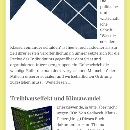
Die
politische
und
wirtschaftl
iche
Schrift
"Was die
sozialen
Klassen einander schulden" ist heute noch aktueller als zur
Zeit ihrer ersten Veröffentlichung. Sumner setzte sich für die
Rechte des Individuums gegenüber dem Staat und
organisierten Interessengruppen ein. Er beschrieb die
wichtige Rolle, die man dem "vergessenen Menschen" der
Mitte in unserer sozialen und wirtschaftlichen Ordnung
zugestehen muss.
Weiterlesen …
Treibhauseffekt und Klimawandel
Energiewende, ja bitte, aber nicht
wegen CO2. Von Sedlacek, Klaus-
Dieter (Hrsg.) Dieses Buch
dokumentiert zum Thema