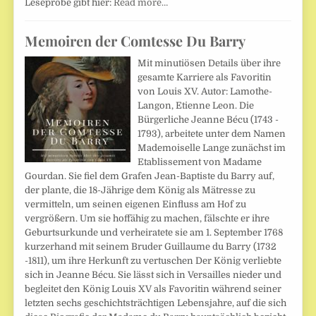
Leseprobe gibt hier:
Read more…
Memoiren der Comtesse Du Barry
Mit minutiösen Details über ihre
gesamte Karriere als Favoritin
von Louis XV. Autor: Lamothe-
Langon, Etienne Leon. Die
Bürgerliche Jeanne Bécu (1743 -
1793), arbeitete unter dem Namen
Mademoiselle Lange zunächst im
Etablissement von Madame
Gourdan. Sie fiel dem Grafen Jean-Baptiste du Barry auf,
der plante, die 18-Jährige dem König als Mätresse zu
vermitteln, um seinen eigenen Einfluss am Hof zu
vergrößern. Um sie hoffähig zu machen, fälschte er ihre
Geburtsurkunde und verheiratete sie am 1. September 1768
kurzerhand mit seinem Bruder Guillaume du Barry (1732
-1811), um ihre Herkunft zu vertuschen Der König verliebte
sich in Jeanne Bécu. Sie lässt sich in Versailles nieder und
begleitet den König Louis XV als Favoritin während seiner
letzten sechs geschichtsträchtigen Lebensjahre, auf die sich