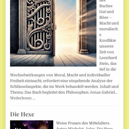
des
Buches
Gut und
Böse –
Macht und
moralisch
e
Konflikte
unserer
Zeit von
Leonhard
Stein, das
tief in die
Wechselwirkungen von Moral, Macht und individueller
Freiheit eintaucht, erfordert eine eingehende Analyse der
Schlüsselaspekte, die im Werk behandelt werden. Inhalt und
Thema: Das Buch begleitet den Philosophen Jonas Gabriel…
Weiterlesen …
Die Hexe
Weise Frauen des Mittelalters.
Autor: Michelet, Jules. Die Hexe