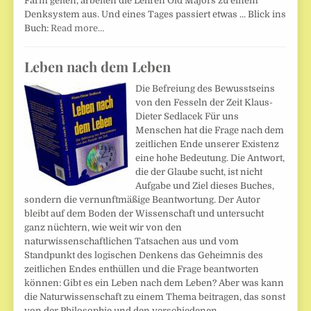
Farm gelten, arbeiten die Lehren Old Majors zu einem
Denksystem aus. Und eines Tages passiert etwas ... Blick ins
Buch:
Read more…
Leben nach dem Leben
Die Befreiung des Bewusstseins
von den Fesseln der Zeit Klaus-
Dieter Sedlacek Für uns
Menschen hat die Frage nach dem
zeitlichen Ende unserer Existenz
eine hohe Bedeutung. Die Antwort,
die der Glaube sucht, ist nicht
Aufgabe und Ziel dieses Buches,
sondern die vernunftmäßige Beantwortung. Der Autor
bleibt auf dem Boden der Wissenschaft und untersucht
ganz nüchtern, wie weit wir von den
naturwissenschaftlichen Tatsachen aus und vom
Standpunkt des logischen Denkens das Geheimnis des
zeitlichen Endes enthüllen und die Frage beantworten
können: Gibt es ein Leben nach dem Leben? Aber was kann
die Naturwissenschaft zu einem Thema beitragen, das sonst
von der Philosophie und den verschiedenen