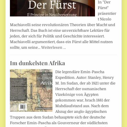
In "Der
Fürst"
präsentier
t Nicolo
Machiavelli seine revolutionären Theorien über Macht und
Herrschaft. Das Buch ist eine unverzichtbare Lektüre für
jeden, der sich für Politik und Geschichte interessiert.
Machiavelli argumentiert, dass ein Fürst alle Mittel nutzen
sollte, um seine…
Weiterlesen …
Im dunkelsten Afrika
Die legendäre Emin-Pascha
Expedition. Autor: Stanley, Henry
M. Im Sudan, der ab 1821 unter die
Herrschaft der osmanischen
Vizekönige von Ägypten
gekommen war, brach 1881 der
Mahdiaufstand aus. Nach dem
Abzug der anglo-ägyptischen
Truppen aus dem Sudan behauptete sich der deutsche
Forscher Emin-Pascha als Gouverneur der südlichsten