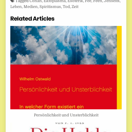
Tagged
Conan
,
Ektoplasma
,
Esoterik
,
Fee
,
Feen
,
Jenseits
,
Leben
,
Medien
,
Spiritismus
,
Tod
,
Zeit
Related Articles
Persönlichkeit und Unsterblichkeit