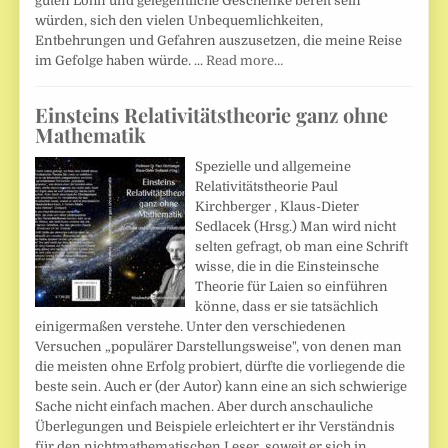
guten Lohn und gelegentliche Geschenke bereit sein
würden, sich den vielen Unbequemlichkeiten,
Entbehrungen und Gefahren auszusetzen, die meine Reise
im Gefolge haben würde. ...
Read more…
Einsteins Relativitätstheorie ganz ohne
Mathematik
Spezielle und allgemeine
Relativitätstheorie Paul
Kirchberger , Klaus-Dieter
Sedlacek (Hrsg.) Man wird nicht
selten gefragt, ob man eine Schrift
wisse, die in die Einsteinsche
Theorie für Laien so einführen
könne, dass er sie tatsächlich
einigermaßen verstehe. Unter den verschiedenen
Versuchen „populärer Darstellungsweise", von denen man
die meisten ohne Erfolg probiert, dürfte die vorliegende die
beste sein. Auch er (der Autor) kann eine an sich schwierige
Sache nicht einfach machen. Aber durch anschauliche
Überlegungen und Beispiele erleichtert er ihr Verständnis
für den nichtmathematischen Leser, soweit er sich in