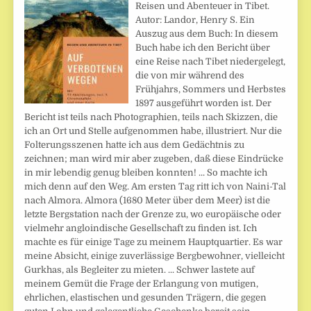
Reisen und Abenteuer in Tibet.
Autor: Landor, Henry S. Ein
Auszug aus dem Buch: In diesem
Buch habe ich den Bericht über
eine Reise nach Tibet niedergelegt,
die von mir während des
Frühjahrs, Sommers und Herbstes
1897 ausgeführt worden ist. Der
Bericht ist teils nach Photographien, teils nach Skizzen, die
ich an Ort und Stelle aufgenommen habe, illustriert. Nur die
Folterungsszenen hatte ich aus dem Gedächtnis zu
zeichnen; man wird mir aber zugeben, daß diese Eindrücke
in mir lebendig genug bleiben konnten! ... So machte ich
mich denn auf den Weg. Am ersten Tag ritt ich von Naini-Tal
nach Almora. Almora (1680 Meter über dem Meer) ist die
letzte Bergstation nach der Grenze zu, wo europäische oder
vielmehr angloindische Gesellschaft zu finden ist. Ich
machte es für einige Tage zu meinem Hauptquartier. Es war
meine Absicht, einige zuverlässige Bergbewohner, vielleicht
Gurkhas, als Begleiter zu mieten. ... Schwer lastete auf
meinem Gemüt die Frage der Erlangung von mutigen,
ehrlichen, elastischen und gesunden Trägern, die gegen