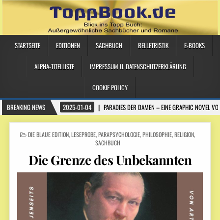
STARTSEITE
EDITIONEN
SACHBUCH
BELLETRISTIK
E-BOOKS
ALPHA-TITELLISTE
IMPRESSUM U. DATENSCHUTZERKLÄRUNG
COOKIE POLICY
BREAKING NEWS
2025-01-04
PARADIES DER DAMEN – EINE GRAPHIC NOVEL VO
POSTED IN
DIE BLAUE EDITION
,
LESEPROBE
,
PARAPSYCHOLOGIE
,
PHILOSOPHIE
,
RELIGION
,
SACHBUCH
Die Grenze des Unbekannten