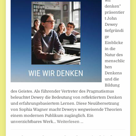
wir
denken"
präsentier
t John
Dewey
tiefgründi
ge
Einblicke
in die
Natur des
menschlic
hen
Denkens
und die
Bildung
des Geistes. Als führender Vertreter des Pragmatismus
beleuchtet Dewey die Bedeutung von reflektiertem Denken
und erfahrungsbasiertem Lernen. Diese Neuübersetzung
von Sophia Wagner macht Deweys wegweisende Theorien
einem modernen Publikum zugänglich. Ein
unverzichtbares Werk…
Weiterlesen …