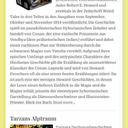
Autor Robert E. Howard und
erstmals in der Zeitschrift Weird
Tales in drei Teilen in den Ausgaben vom September,
Oktober und November 1934 veröffentlicht. Die Geschichte
spielt im pseudohistorischen Hyborianischen Zeitalter und
handelt von Conan, der eine exotische Prinzessin aus
Vendhya (dem prähistorischen Indien) entführt und dabei
einen ruchlosen Plan zur Welteroberung durch die
schwarzen Magier von Yimsha vereitelt. Aufgrund ihres
epischen Umfangs und des untypischen Charakters der
Hindustan-Geschichte gilt die Erzählung als unumstrittener
Klassiker der Conan-Legende und wird von Howard-
Forschern oft als eine seiner besten Erzählungen zitiert. Sie
ist auch eine der wenigen Howard-Geschichten, in denen
der Leser einen tieferen Einblick in die Magie und die
Magier erhält, jenseits der stereotypen hyborianischen
Darstellung als Dämonenbeschwörer und Illusionisten-
Priester. Blick ins Buch:
Read more…
Tarzans Alptraum
Tarzans Dschungelgeschichten