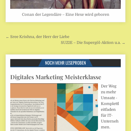
Conan der Legendäre – Eine Hexe wird geboren
Beitragsnavigation
← Sree Krishna, der Herr der Liebe
SUZIE – Die Supergöl-Aktion u.a. →
NOCH MEHR LESEPROBEN
Digitales Marketing Meisterklasse
Der Weg
zu mehr
Umsatz -
Komplettl
eitfaden
für IT-
Unterneh
men.