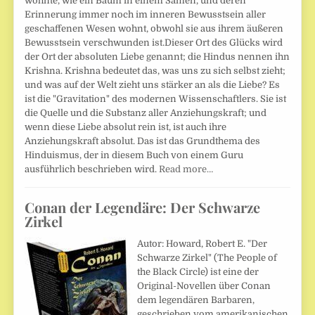
wohnte, wie ein Baum in einem Samen, und deren
Erinnerung immer noch im inneren Bewusstsein aller
geschaffenen Wesen wohnt, obwohl sie aus ihrem äußeren
Bewusstsein verschwunden ist.Dieser Ort des Glücks wird
der Ort der absoluten Liebe genannt; die Hindus nennen ihn
Krishna. Krishna bedeutet das, was uns zu sich selbst zieht;
und was auf der Welt zieht uns stärker an als die Liebe? Es
ist die "Gravitation" des modernen Wissenschaftlers. Sie ist
die Quelle und die Substanz aller Anziehungskraft; und
wenn diese Liebe absolut rein ist, ist auch ihre
Anziehungskraft absolut. Das ist das Grundthema des
Hinduismus, der in diesem Buch von einem Guru
ausführlich beschrieben wird.
Read more…
Conan der Legendäre: Der Schwarze
Zirkel
Autor: Howard, Robert E. "Der
Schwarze Zirkel" (The People of
the Black Circle) ist eine der
Original-Novellen über Conan
dem legendären Barbaren,
geschrieben vom amerikanischen