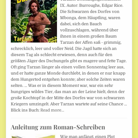
IX. Autor: Burroughs, Edgar Rice.
Die Schwarzen des Dorfes von
Mbonga, dem Häuptling, waren
dabei, sich den Bauch
vollzuschlagen, während über
ihnen in einem großen Baum
Tarzan der Affen saß - grimmig,
schrecklich, leer und voller Neid. Die Jagd hatte sich an
diesem Tag als schlecht erwiesen, denn auch für den
größten Jäger des Dschungels gibt es magere und fette Tage.
Oft ging Tarzan länger als einen vollen Sonnentag leer aus,
und er hatte ganze Monde durchlebt, in denen er nur knapp
dem Hungertod entgehen konnte; aber solche Zeiten waren
selten. ... Was er in diesem Moment war, war ein sehr
hungriges wildes Tier, das man an der Leine hielt, denn der
große Kochtopf in der Mitte des Dorfes war von schwarzen
Kriegern umzingelt. Aber Tarzan wartete auf seine Chance ...
Blick ins Buch:
Read more…
Anleitung zum Roman-Schreiben
Wie man anfängt, einen Plot