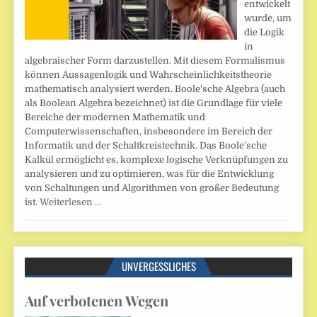
entwickelt
wurde, um
die Logik
in
algebraischer Form darzustellen. Mit diesem Formalismus
können Aussagenlogik und Wahrscheinlichkeitstheorie
mathematisch analysiert werden. Boole'sche Algebra (auch
als Boolean Algebra bezeichnet) ist die Grundlage für viele
Bereiche der modernen Mathematik und
Computerwissenschaften, insbesondere im Bereich der
Informatik und der Schaltkreistechnik. Das Boole'sche
Kalkül ermöglicht es, komplexe logische Verknüpfungen zu
analysieren und zu optimieren, was für die Entwicklung
von Schaltungen und Algorithmen von großer Bedeutung
ist.
Weiterlesen …
UNVERGESSLICHES
Auf verbotenen Wegen