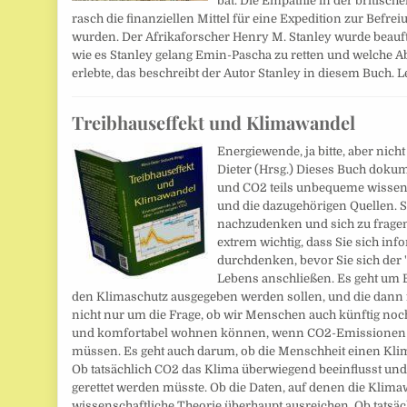
bat. Die Empathie in der britisch
rasch die finanziellen Mittel für eine Expedition zur Befr
wurden. Der Afrikaforscher Henry M. Stanley wurde beauftr
wie es Stanley gelang Emin-Pascha zu retten und welche Ab
erlebte, das beschreibt der Autor Stanley in diesem Buch. 
Treibhauseffekt und Klimawandel
Energiewende, ja bitte, aber nic
Dieter (Hrsg.) Dieses Buch dok
und CO2 teils unbequeme wissen
und die dazugehörigen Quellen. Si
nachzudenken und sich zu fragen,
extrem wichtig, dass Sie sich inf
durchdenken, bevor Sie sich der
Lebens anschließen. Es geht um B
den Klimaschutz ausgegeben werden sollen, und die dann f
nicht nur um die Frage, ob wir Menschen auch künftig noch
und komfortabel wohnen können, wenn CO2-Emissionen kü
müssen. Es geht auch darum, ob die Menschheit einen Kli
Ob tatsächlich CO2 das Klima überwiegend beeinflusst und
gerettet werden müsste. Ob die Daten, auf denen die Klimaw
wissenschaftliche Theorie überhaupt ausreichen. Ob tatsäc