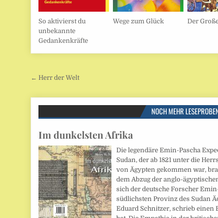
So aktivierst du
Wege zum Glück
Der Große
unbekannte
Gedankenkräfte
Beitragsnavigation
← Herr der Welt
NOCH MEHR LESEPROBE
Im dunkelsten Afrika
Die legendäre Emin-Pascha Expedi
Sudan, der ab 1821 unter die Her
von Ägypten gekommen war, brac
dem Abzug der anglo-ägyptische
sich der deutsche Forscher Emin
südlichsten Provinz des Sudan Ä
Eduard Schnitzer, schrieb einen B