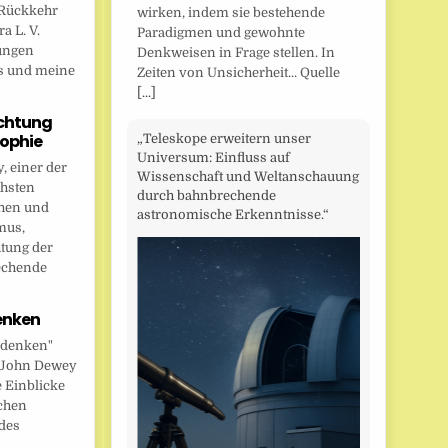
Rückkehr
wirken, indem sie bestehende
a L. V.
Paradigmen und gewohnte
ungen
Denkweisen in Frage stellen. In
s und meine
Zeiten von Unsicherheit... Quelle
[...]
chtung
sophie
„Teleskope erweitern unser
Universum: Einfluss auf
 einer der
Wissenschaft und Weltanschauung
chsten
durch bahnbrechende
hen und
astronomische Erkenntnisse.“
mus,
htung der
echende
enken
 denken"
t John Dewey
e Einblicke
ichen
des