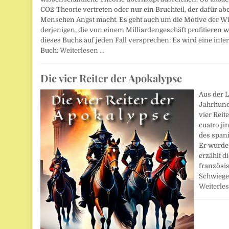
CO2-Theorie vertreten oder nur ein Bruchteil, der dafür a
Menschen Angst macht. Es geht auch um die Motive der Wis
derjenigen, die von einem Milliardengeschäft profitieren
dieses Buchs auf jeden Fall versprechen: Es wird eine inter
Buch:
Weiterlesen …
Die vier Reiter der Apokalypse
Aus der L
Jahrhunde
vier Reit
cuatro ji
des spani
Er wurde 
erzählt d
französi
Schwiege
Weiterle