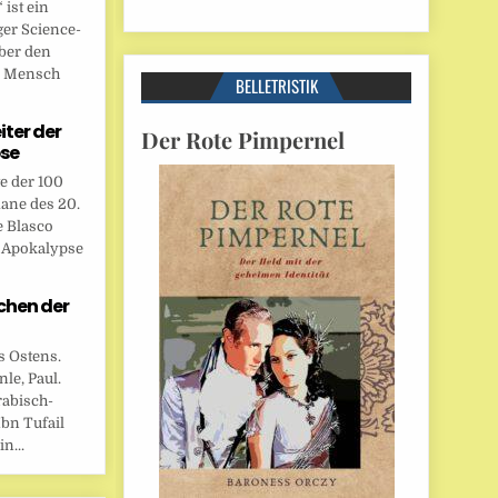
ist ein
ger Science-
ber den
n Mensch
BELLETRISTIK
eiter der
Der Rote Pimpernel
se
te der 100
ane des 20.
e Blasco
r Apokalypse
chen der
s Ostens.
le, Paul.
rabisch-
bn Tufail
n...