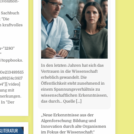
Evolution-
] Sachbuch
 "Die
n kraftvolles
h="1280"
"
//toppbooks.
In den letzten Jahren hat sich das
Vertrauen in die Wissenschaft
/0e213489fd5
erheblich gewandelt. Die
a99214c3817
Öffentlichkeit steht zunehmend in
"][/video]
einem Spannungsverhältnis zu
zung mit
wissenschaftlichen Erkenntnissen,
merkungen.
das durch... Quelle
[...]
 In "Der
„Neue Erkenntnisse aus der
Algenforschung: Bildung und
Innovation durch alte Organismen
SLITERATUR
im Fokus der Wissenschaft.“