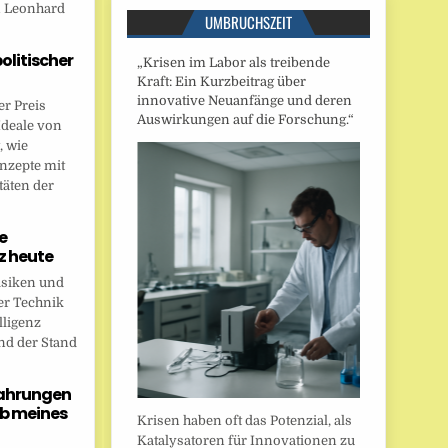
n Leonhard
UMBRUCHSZEIT
politischer
„Krisen im Labor als treibende
Kraft: Ein Kurzbeitrag über
innovative Neuanfänge und deren
r Preis
Auswirkungen auf die Forschung.“
Ideale von
, wie
onzepte mit
täten der
e
nz heute
isiken und
er Technik
lligenz
nd der Stand
fahrungen
b meines
Krisen haben oft das Potenzial, als
Katalysatoren für Innovationen zu