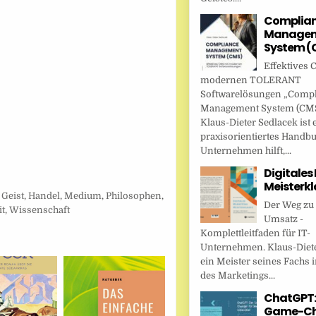
Complia
Managem
System (
Effektives 
modernen TOLERANT
Softwarelösungen „Comp
Management System (CMS
Klaus-Dieter Sedlacek ist 
praxisorientiertes Handbu
Unternehmen hilft,...
Digitales
Meisterkl
,
Geist
,
Handel
,
Medium
,
Philosophen
,
Der Weg zu
it
,
Wissenschaft
Umsatz -
Komplettleitfaden für IT-
Unternehmen. Klaus-Diete
ein Meister seines Fachs i
des Marketings...
ChatGPT:
Game-Ch