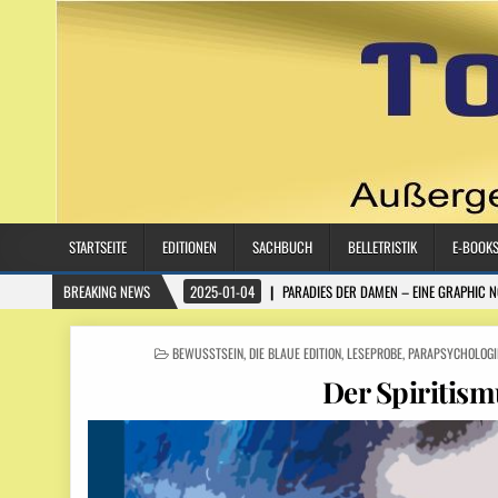
STARTSEITE
EDITIONEN
SACHBUCH
BELLETRISTIK
E-BOOK
BREAKING NEWS
2025-01-04
PARADIES DER DAMEN – EINE GRAPHIC 
POSTED IN
BEWUSSTSEIN
,
DIE BLAUE EDITION
,
LESEPROBE
,
PARAPSYCHOLOGI
Der Spiritism