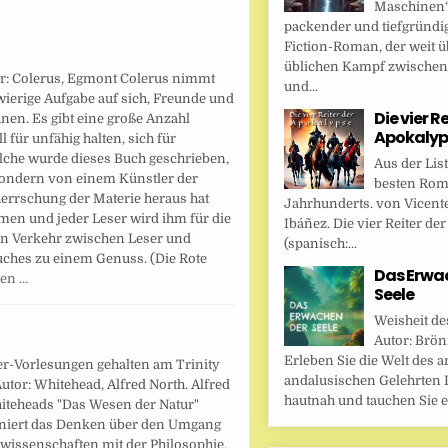
Maschinen“ 
packender und tiefgründi
Fiction-Roman, der weit ü
üblichen Kampf zwische
r: Colerus, Egmont Colerus nimmt
und...
ierige Aufgabe auf sich, Freunde und
Die vier R
nen. Es gibt eine große Anzahl
Apokalyp
 für unfähig halten, sich für
olche wurde dieses Buch geschrieben,
Aus der Lis
sondern von einem Künstler der
besten Rom
errschung der Materie heraus hat
Jahrhunderts. von Vicent
en und jeder Leser wird ihm für die
Ibáñez. Die vier Reiter de
en Verkehr zwischen Leser und
(spanisch:...
Buches zu einem Genuss. (Die Rote
Das Erwa
sen …
Seele
Weisheit de
Autor: Brönn
Erleben Sie die Welt des a
er-Vorlesungen gehalten am Trinity
andalusischen Gelehrten I
Autor: Whitehead, Alfred North. Alfred
hautnah und tauchen Sie ei
iteheads "Das Wesen der Natur"
oniert das Denken über den Umgang
wissenschaften mit der Philosophie.