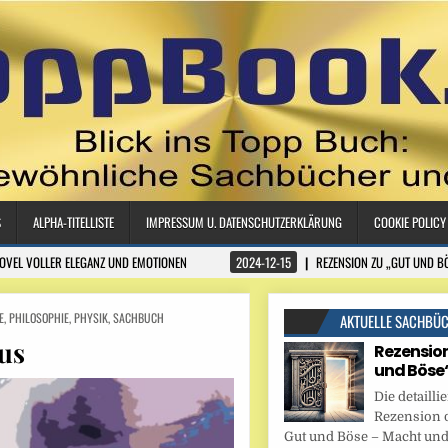
S
ALPHA-TITELLISTE
IMPRESSUM U. DATENSCHUTZERKLÄRUNG
COOKIE POLICY
NOVEL VOLLER ELEGANZ UND EMOTIONEN
2024-12-15
REZENSION ZU „GUT UND B
E
,
PHILOSOPHIE
,
PHYSIK
,
SACHBUCH
AKTUELLE SACHBÜ
us
Rezension
und Böse
Die detaillie
Rezension 
Gut und Böse – Macht und