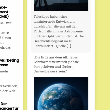
nce-
ent-
CMS)
Teleskope haben eine
faszinierende Entwicklung
CMS mit
durchlaufen, die eng mit den
Fortschritten in der Astronomie
liance
und der Optik verbunden ist. Die
)“ von
Geschichte beginnt im 17.
ein
Jahrhundert... Quelle
[...]
ch, das
„Die Erde aus dem All: neues
 Marketing
Lehrformat vermittelt globale
asse
Perspektiven und fördert
 mehr
Umweltbewusstsein.“
r Sedlacek,
n der Welt
 Der
anger für