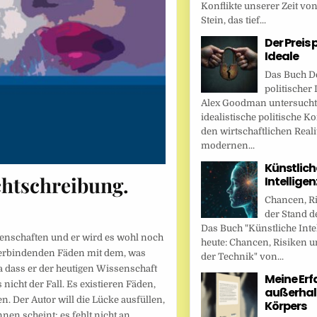
Konflikte unserer Zeit vo
Stein, das tief...
Der Preis 
Ideale
Das Buch De
politischer 
Alex Goodman untersucht
idealistische politische K
den wirtschaftlichen Reali
modernen...
Künstlich
chtschreibung.
Intellige
Chancen, R
der Stand d
Das Buch "Künstliche Inte
ssenschaften und er wird es wohl noch
heute: Chancen, Risiken u
e verbindenden Fäden mit dem, was
der Technik" von...
ja dass er der heutigen Wissenschaft
Meine Er
 nicht der Fall. Es existieren Fäden,
außerhal
. Der Autor will die Lücke ausfüllen,
Körpers
en scheint; es fehlt nicht an