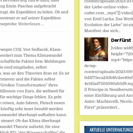
en Bevölkerung führte dazu, dass
content/uploads/2023/10/
eiung Emin-Paschas aufgebracht
der-Liebe-online-video-
agt, die Expedition zu leiten. Ob und
cutter.com_.mp4"][/video
enteuer er auf seiner Expedition
von Emil Lucka. Das Werk
Leseprobe:
Weiterlesen …
Evolution der Liebe" ist ei
Manifest, das sich...
Der Fürst
[video widt
ht wegen CO2. Von Sedlacek, Klaus-
height="720
umentiert zum Thema Klimawandel
mp4="https:
schaftliche Fakten bzw. Meldungen
de/wp-
e sind eingeladen, selbst
content/uploads/2023/09
 was an den Theorien dran ist. Es ist
0d5f75eca210b8fc2ee40ef
ormieren und die Fakten selbst
4e145ad7505090eb3d9.mp4
 "Großen Transformation" ihres
Il Principe in Neuüberset
illionen von Euro, die weltweit für
einer Einführung und An
ür wichtige Dinge fehlen. Es geht
Autor: Machiavelli, Nicolo.
 reisen, Auto fahren, Fleisch essen
Fürst" präsentiert...
nftig sehr teuer bezahlt werden
mawandel überhaupt aufhalten kann.
 steuert. Ob das Klima überhaupt
andel-Theorie aufsetzt, für eine
AKTUELLE UNTERHALTUNG
hlich 97% "der Wissenschaftler" die