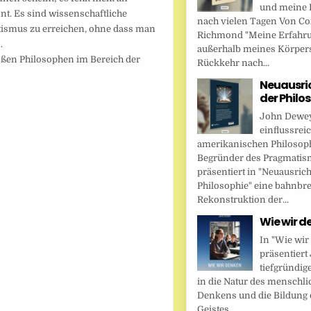
und meine 
t. Es sind wissenschaftliche
nach vielen Tagen Von Cor
ritismus zu erreichen, ohne dass man
Richmond "Meine Erfahr
.
außerhalb meines Körper
oßen Philosophen im Bereich der
Rückkehr nach...
Neuausri
der Philo
John Dewey,
einflussrei
amerikanischen Philosop
Begründer des Pragmatis
präsentiert in "Neuausric
Philosophie" eine bahnbr
Rekonstruktion der...
Wie wir d
In "Wie wir
präsentier
tiefgründig
in die Natur des menschl
Denkens und die Bildung 
Geistes....