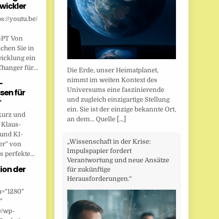
wickler
s://youtu.be/
GPT Von
chen Sie in
wicklung ein
anger für...
Die Erde, unser Heimatplanet,
nimmt im weiten Kontext des
-
Universums eine faszinierende
sen für
und zugleich einzigartige Stellung
r
ein. Sie ist der einzige bekannte Ort,
kurz und
an dem... Quelle
[...]
 Klaus-
 und KI-
„Wissenschaft in der Krise:
er" von
Impulspapier fordert
 perfekte...
Verantwortung und neue Ansätze
ion der
für zukünftige
Herausforderungen.“
h="1280"
"
e/wp-