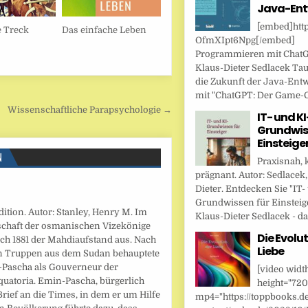
Java-Ent
[embed]http
 Treck
Das einfache Leben
OfmXIpt6Npg[/embed]
Programmieren mit Chat
Klaus-Dieter Sedlacek Tau
die Zukunft der Java-Ent
mit "ChatGPT: Der Game-Ch
Wissenschaftliche Parapsychologie →
IT- und KI
Grundwis
Einsteige
N
Praxisnah, 
prägnant. Autor: Sedlacek,
Dieter. Entdecken Sie "IT-
Grundwissen für Einsteig
tion. Autor: Stanley, Henry M. Im
Klaus-Dieter Sedlacek - das
rschaft der osmanischen Vizekönige
Die Evolut
h 1881 der Mahdiaufstand aus. Nach
Liebe
n Truppen aus dem Sudan behauptete
-Pascha als Gouverneur der
[video widt
quatoria. Emin-Pascha, bürgerlich
height="720
rief an die Times, in dem er um Hilfe
mp4="https://toppbooks.d