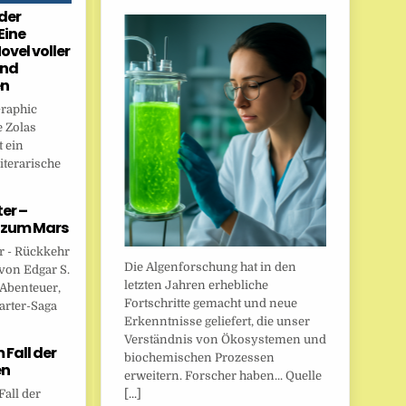
der
Eine
ovel voller
und
en
Graphic
 Zolas
 ein
iterarische
er –
 zum Mars
r - Rückkehr
Die Algenforschung hat in den
von Edgar S.
letzten Jahren erhebliche
 Abenteuer,
Fortschritte gemacht und neue
arter-Saga
Erkenntnisse geliefert, die unser
Verständnis von Ökosystemen und
Fall der
biochemischen Prozessen
en
erweitern. Forscher haben... Quelle
[...]
all der