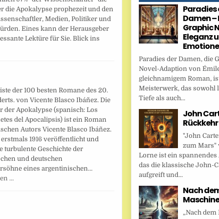
Paradies 
ber die Apokalypse prophezeit und den
Damen – 
senschaftler, Medien, Politiker und
Graphic N
 würden. Eines kann der Herausgeber
Eleganz 
essante Lektüre für Sie. Blick ins
Emotion
Paradies der Damen, die 
Novel-Adaption von Émile
gleichnamigem Roman, ist
Meisterwerk, das sowohl l
iste der 100 besten Romane des 20.
Tiefe als auch...
rts. von Vicente Blasco Ibáñez. Die
er der Apokalypse (spanisch: Los
John Cart
netes del Apocalipsis) ist ein Roman
Rückkehr
schen Autors Vicente Blasco Ibáñez.
"John Carte
erstmals 1916 veröffentlicht und
zum Mars" 
ie turbulente Geschichte der
Lorne ist ein spannendes
schen und deutschen
das die klassische John-C
rsöhne eines argentinischen…
aufgreift und...
sen …
Nach dem 
Maschin
„Nach dem F