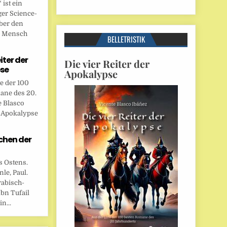
ist ein
ger Science-
ber den
n Mensch
BELLETRISTIK
eiter der
Die vier Reiter der
se
Apokalypse
te der 100
ane des 20.
e Blasco
r Apokalypse
chen der
s Ostens.
le, Paul.
rabisch-
bn Tufail
n...