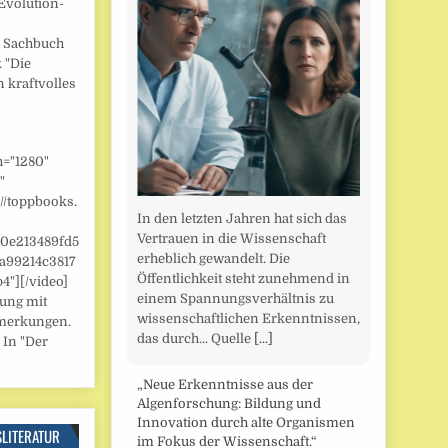
Evolution-
] Sachbuch
 "Die
n kraftvolles
h="1280"
"
//toppbooks.
In den letzten Jahren hat sich das
Vertrauen in die Wissenschaft
/0e213489fd5
erheblich gewandelt. Die
a99214c3817
Öffentlichkeit steht zunehmend in
"][/video]
einem Spannungsverhältnis zu
zung mit
wissenschaftlichen Erkenntnissen,
merkungen.
das durch... Quelle
[...]
 In "Der
„Neue Erkenntnisse aus der
Algenforschung: Bildung und
Innovation durch alte Organismen
SLITERATUR
im Fokus der Wissenschaft.“