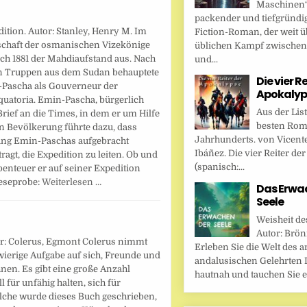
Maschinen“ 
packender und tiefgründi
tion. Autor: Stanley, Henry M. Im
Fiction-Roman, der weit ü
rschaft der osmanischen Vizekönige
üblichen Kampf zwische
h 1881 der Mahdiaufstand aus. Nach
und...
n Truppen aus dem Sudan behauptete
Die vier R
-Pascha als Gouverneur der
Apokalyp
quatoria. Emin-Pascha, bürgerlich
Aus der Lis
rief an die Times, in dem er um Hilfe
besten Rom
en Bevölkerung führte dazu, dass
Jahrhunderts. von Vicent
eiung Emin-Paschas aufgebracht
Ibáñez. Die vier Reiter de
agt, die Expedition zu leiten. Ob und
(spanisch:...
enteuer er auf seiner Expedition
Leseprobe:
Weiterlesen …
Das Erwa
Seele
Weisheit de
Autor: Brönn
r: Colerus, Egmont Colerus nimmt
Erleben Sie die Welt des a
ierige Aufgabe auf sich, Freunde und
andalusischen Gelehrten I
nen. Es gibt eine große Anzahl
hautnah und tauchen Sie ei
 für unfähig halten, sich für
olche wurde dieses Buch geschrieben,