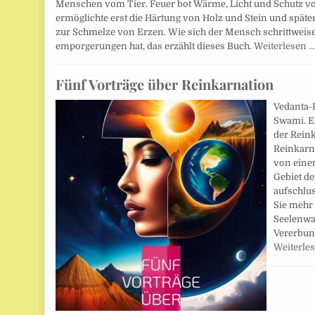
Menschen vom Tier. Feuer bot Wärme, Licht und Schutz vo
ermöglichte erst die Härtung von Holz und Stein und spä
zur Schmelze von Erzen. Wie sich der Mensch schrittweis
emporgerungen hat, das erzählt dieses Buch.
Weiterlesen 
Fünf Vorträge über Reinkarnation
Vedanta-
Swami. E
der Reink
Reinkarn
von eine
Gebiet de
aufschlus
Sie mehr 
Seelenwa
Vererbun
Weiterle