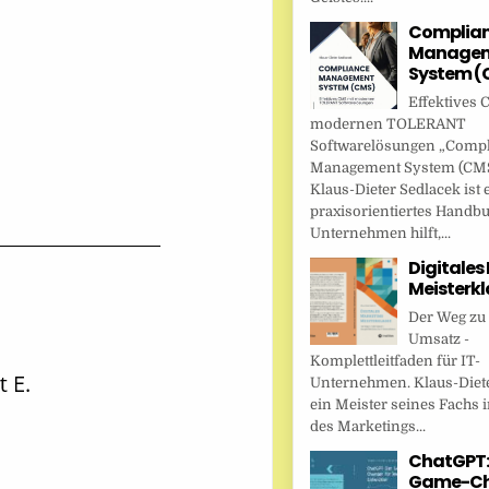
Complia
Managem
System (
Effektives 
modernen TOLERANT
Softwarelösungen „Comp
Management System (CMS
Klaus-Dieter Sedlacek ist 
praxisorientiertes Handbu
Unternehmen hilft,...
Digitales
Meisterkl
Der Weg zu
Umsatz -
Komplettleitfaden für IT-
Unternehmen. Klaus-Diete
ein Meister seines Fachs i
des Marketings...
ChatGPT:
Game-Ch