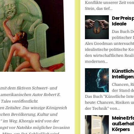
Konflikte unserer Zeit vo
Stein, das tief...
Der Preis 
Ideale
Das Buch De
politischer 
Alex Goodman untersucht
idealistische politische K
den wirtschaftlichen Reali
modernen...
Künstlich
Intellige
Chancen, R
 mit dem fiktiven Schwert- und
der Stand d
amerikanischen Autor Robert E.
Das Buch "Künstliche Inte
Tales veröffentlicht.
heute: Chancen, Risiken u
n Zeitalter. Das winzige Königreich
der Technik" von...
ischen Bevölkerung, Kultur und
Meine Er
n“ im Weg. Khoraja wird von der
außerhal
Angst vor Natohks möglicher Invasion
Körpers