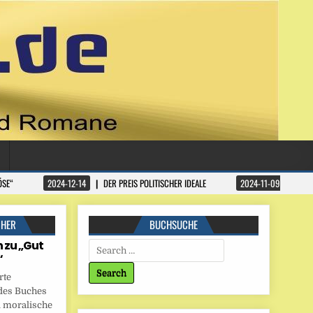
ÖSE“
2024-12-14
DER PREIS POLITISCHER IDEALE
2024-11-09
DATA
CHER
BUCHSUCHE
 zu „Gut
Search for:
“
rte
des Buches
 moralische