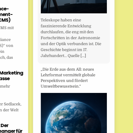
nce-
ent-
CMS)
Teleskope haben eine
faszinierende Entwicklung
CMS mit
durchlaufen, die eng mit den
Fortschritten in der Astronomie
liance
und der Optik verbunden ist. Die
)“ von
Geschichte beginnt im 17.
ein
Jahrhundert... Quelle
[...]
ch, das
„Die Erde aus dem All: neues
 Marketing
Lehrformat vermittelt globale
asse
Perspektiven und fördert
 mehr
Umweltbewusstsein.“
r Sedlacek,
n der Welt
 Der
anger für