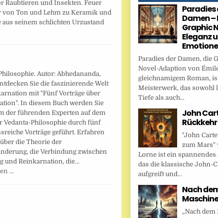
r Raubtieren und Insekten. Feuer
Paradies 
ter von Ton und Lehm zu Keramik und
Damen – 
e aus seinem schlichten Urzustand
Graphic N
…
Eleganz 
Emotion
Paradies der Damen, die 
Novel-Adaption von Émile
Philosophie. Autor: Abhedananda,
gleichnamigem Roman, ist
ntdecken Sie die faszinierende Welt
Meisterwerk, das sowohl l
arnation mit "Fünf Vorträge über
Tiefe als auch...
ation". In diesem Buch werden Sie
John Cart
m der führenden Experten auf dem
Rückkehr
r Vedanta-Philosophie durch fünf
sreiche Vorträge geführt. Erfahren
"John Carte
über die Theorie der
zum Mars" 
nderung, die Verbindung zwischen
Lorne ist ein spannendes
g und Reinkarnation, die…
das die klassische John-C
sen …
aufgreift und...
Nach dem 
Maschin
„Nach dem F