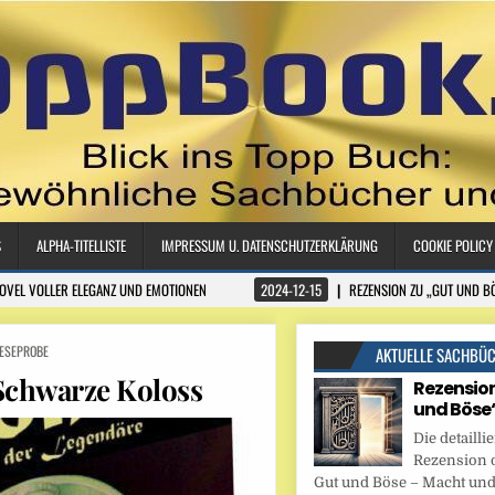
S
ALPHA-TITELLISTE
IMPRESSUM U. DATENSCHUTZERKLÄRUNG
COOKIE POLICY
NOVEL VOLLER ELEGANZ UND EMOTIONEN
2024-12-15
REZENSION ZU „GUT UND B
ESEPROBE
AKTUELLE SACHBÜ
Schwarze Koloss
Rezension
und Böse
Die detaillie
Rezension 
Gut und Böse – Macht und