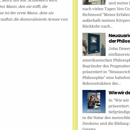
 Mitra, um Rat. Schließlich wird
und meine 
n Mann, den sie trifft, die
nach vielen Tagen Von Cor
e ist der erste Mann, dem sie
Richmond "Meine Erfahr
raufhin die demoralisierte Armee von
außerhalb meines Körper
Rückkehr nach...
Neuausri
der Philo
John Dewey,
einflussrei
amerikanischen Philosop
Begründer des Pragmatis
präsentiert in "Neuausric
Philosophie" eine bahnbr
Rekonstruktion der...
Wie wir d
In "Wie wir
präsentier
tiefgründig
in die Natur des menschl
Denkens und die Bildung 
Geistes....