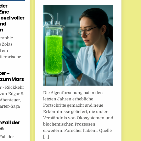
der
Eine
ovel voller
und
en
Graphic
 Zolas
 ein
iterarische
er –
 zum Mars
r - Rückkehr
Die Algenforschung hat in den
von Edgar S.
letzten Jahren erhebliche
 Abenteuer,
Fortschritte gemacht und neue
arter-Saga
Erkenntnisse geliefert, die unser
Verständnis von Ökosystemen und
Fall der
biochemischen Prozessen
en
erweitern. Forscher haben... Quelle
[...]
all der