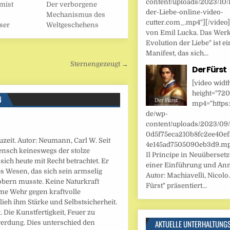
content/uploads/2023/10/
mist
Der verborgene
der-Liebe-online-video-
Mechanismus des
cutter.com_.mp4"][/video
ser
Weltgeschehens
von Emil Lucka. Das Werk
Evolution der Liebe" ist ei
Manifest, das sich...
Sternengezeugt →
Der Fürst
[video widt
height="720
N
mp4="https:
de/wp-
content/uploads/2023/09
0d5f75eca210b8fc2ee40ef
uzeit. Autor: Neumann, Carl W. Seit
4e145ad7505090eb3d9.mp4
ensch keineswegs der stolze
Il Principe in Neuüberset
sich heute mit Recht betrachtet. Er
einer Einführung und An
s Wesen, das sich sein armselig
Autor: Machiavelli, Nicolo.
obern musste. Keine Naturkraft
Fürst" präsentiert...
me Wehr gegen kraftvolle
lieh ihm Stärke und Selbstsicherheit.
 Die Kunstfertigkeit, Feuer zu
AKTUELLE UNTERHALTUNG
werdung. Dies unterschied den