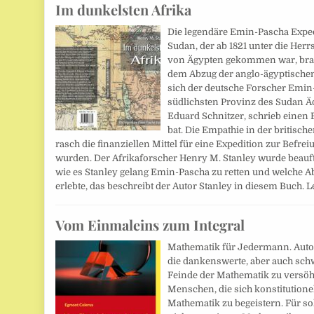
Im dunkelsten Afrika
Die legendäre Emin-Pascha Expedi
Sudan, der ab 1821 unter die Her
von Ägypten gekommen war, brac
dem Abzug der anglo-ägyptische
sich der deutsche Forscher Emin
südlichsten Provinz des Sudan Ä
Eduard Schnitzer, schrieb einen B
bat. Die Empathie in der britisch
rasch die finanziellen Mittel für eine Expedition zur Befr
wurden. Der Afrikaforscher Henry M. Stanley wurde beauftr
wie es Stanley gelang Emin-Pascha zu retten und welche Ab
erlebte, das beschreibt der Autor Stanley in diesem Buch. 
Vom Einmaleins zum Integral
Mathematik für Jedermann. Auto
die dankenswerte, aber auch schw
Feinde der Mathematik zu versöh
Menschen, die sich konstitutionell
Mathematik zu begeistern. Für s