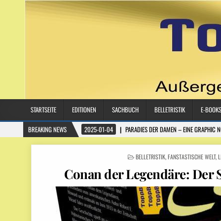
STARTSEITE
EDITIONEN
SACHBUCH
BELLETRISTIK
E-BOOK
BREAKING NEWS
2025-01-04
PARADIES DER DAMEN – EINE GRAPHIC 
POSTED IN
BELLETRISTIK
,
FANSTASTISCHE WELT
,
L
Conan der Legendäre: Der 