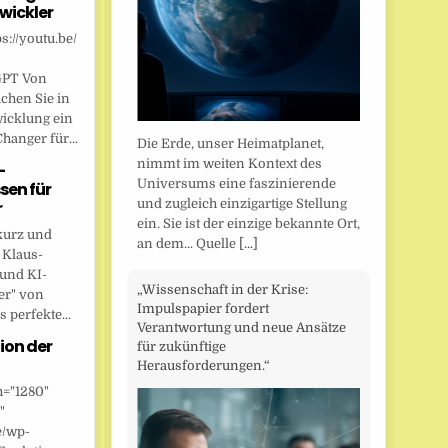
wickler
s://youtu.be/
GPT Von
chen Sie in
wicklung ein
anger für...
Die Erde, unser Heimatplanet,
nimmt im weiten Kontext des
-
Universums eine faszinierende
sen für
und zugleich einzigartige Stellung
r
ein. Sie ist der einzige bekannte Ort,
kurz und
an dem... Quelle
[...]
 Klaus-
 und KI-
„Wissenschaft in der Krise:
er" von
Impulspapier fordert
 perfekte...
Verantwortung und neue Ansätze
ion der
für zukünftige
Herausforderungen.“
h="1280"
"
e/wp-