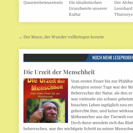
Quantenbewusstsein
Die idealistischen
Der Alche
Grundwerte unserer
Leonhard
Kultur
Thurneys
Beitragsnavigation
← Der Mann, der Wunder vollbringen konnte
NOCH MEHR LESEPROBE
Die Urzeit der Menschheit
Vom ersten Feuer bis zur Pfahlba
Anbeginn seiner Tage war der M
Beherrscher der Natur, als den er 
war vielmehr ein schwer gehetzte
bisschen Leben tagtäglich neu er
gehorchte ihm, und keine wirksa
Mitbewerber aus der Tierwelt ver
Doch dann wendete sich das Blatt.
beherrschen, war der wichtigste Schritt zu seiner Mensch