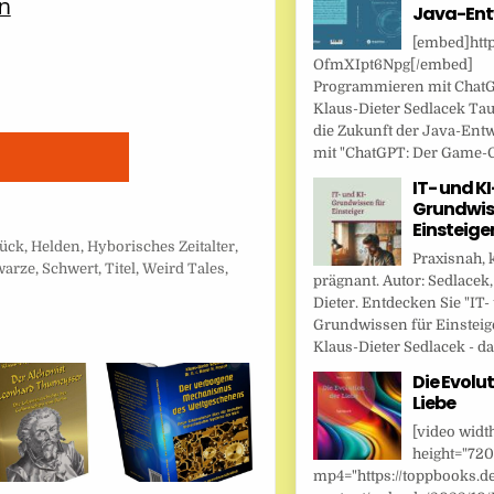
Java-Ent
[embed]http
OfmXIpt6Npg[/embed]
Programmieren mit Chat
Klaus-Dieter Sedlacek Tau
die Zukunft der Java-Ent
mit "ChatGPT: Der Game-Ch
IT- und KI
Grundwis
Einsteige
lück
,
Helden
,
Hyborisches Zeitalter
,
Praxisnah, 
warze
,
Schwert
,
Titel
,
Weird Tales
,
prägnant. Autor: Sedlacek,
Dieter. Entdecken Sie "IT-
Grundwissen für Einsteig
Klaus-Dieter Sedlacek - das
Die Evolut
Liebe
[video widt
height="720
mp4="https://toppbooks.d