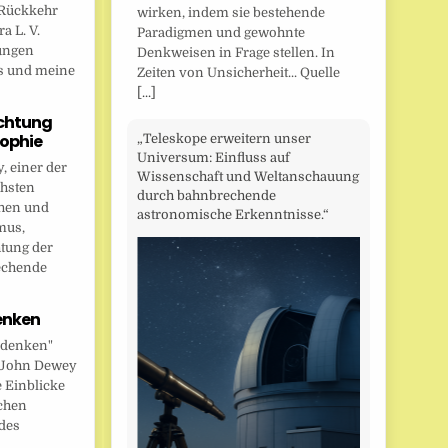
Rückkehr
wirken, indem sie bestehende
a L. V.
Paradigmen und gewohnte
ungen
Denkweisen in Frage stellen. In
s und meine
Zeiten von Unsicherheit... Quelle
[...]
chtung
sophie
„Teleskope erweitern unser
Universum: Einfluss auf
 einer der
Wissenschaft und Weltanschauung
chsten
durch bahnbrechende
hen und
astronomische Erkenntnisse.“
mus,
htung der
echende
enken
 denken"
t John Dewey
e Einblicke
ichen
des