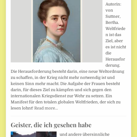
Autorin:
von
Suttner,
Bertha.
Weltfriede
n ist das
Ziel, aber
es ist nicht
die
Herausfor
derung.
Die Herausforderung besteht darin, eine neue Weltordnung
zu schaffen, in der Krieg nicht mehr notwendig ist und
keinen Sinn mehr macht. Die Aufgabe der Frauen besteht
darin, für dieses Ziel zu kämpfen und sich gegen den
internationalen Kriegsdienst zur Wehr zu setzen. Ein
Manifest für den totalen globalen Weltfrieden, der sich zu
lesen lohnt!
Read more…
Geister, die ich gesehen habe
und andere übersinnliche