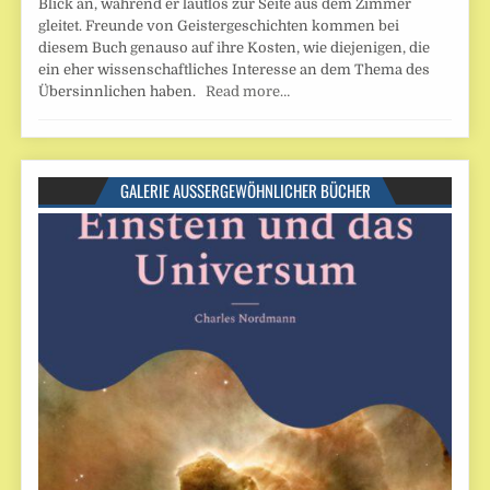
Blick an, während er lautlos zur Seite aus dem Zimmer
gleitet. Freunde von Geistergeschichten kommen bei
diesem Buch genauso auf ihre Kosten, wie diejenigen, die
ein eher wissenschaftliches Interesse an dem Thema des
Übersinnlichen haben.
Read more…
GALERIE AUSSERGEWÖHNLICHER BÜCHER