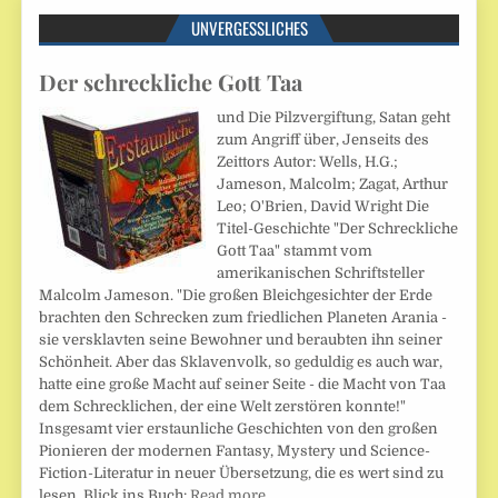
UNVERGESSLICHES
Der schreckliche Gott Taa
und Die Pilzvergiftung, Satan geht
zum Angriff über, Jenseits des
Zeittors Autor: Wells, H.G.;
Jameson, Malcolm; Zagat, Arthur
Leo; O'Brien, David Wright Die
Titel-Geschichte "Der Schreckliche
Gott Taa" stammt vom
amerikanischen Schriftsteller
Malcolm Jameson. "Die großen Bleichgesichter der Erde
brachten den Schrecken zum friedlichen Planeten Arania -
sie versklavten seine Bewohner und beraubten ihn seiner
Schönheit. Aber das Sklavenvolk, so geduldig es auch war,
hatte eine große Macht auf seiner Seite - die Macht von Taa
dem Schrecklichen, der eine Welt zerstören konnte!"
Insgesamt vier erstaunliche Geschichten von den großen
Pionieren der modernen Fantasy, Mystery und Science-
Fiction-Literatur in neuer Übersetzung, die es wert sind zu
lesen. Blick ins Buch:
Read more…