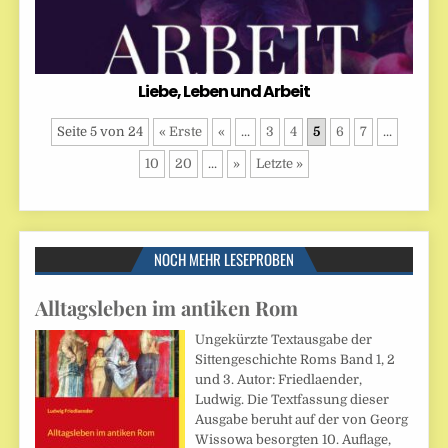
Liebe, Leben und Arbeit
Seite 5 von 24
« Erste
«
...
3
4
5
6
7
...
10
20
...
»
Letzte »
NOCH MEHR LESEPROBEN
Alltagsleben im antiken Rom
Ungekürzte Textausgabe der
Sittengeschichte Roms Band 1, 2
und 3. Autor: Friedlaender,
Ludwig. Die Textfassung dieser
Ausgabe beruht auf der von Georg
Wissowa besorgten 10. Auflage,