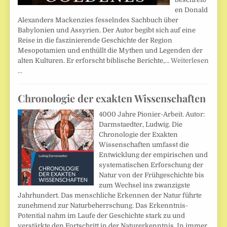
en Donald
Alexanders Mackenzies fesselndes Sachbuch über
Babylonien und Assyrien. Der Autor begibt sich auf eine
Reise in die faszinierende Geschichte der Region
Mesopotamien und enthüllt die Mythen und Legenden der
alten Kulturen. Er erforscht biblische Berichte,…
Weiterlesen
…
Chronologie der exakten Wissenschaften
4000 Jahre Pionier-Arbeit. Autor:
Darmstaedter, Ludwig. Die
Chronologie der Exakten
Wissenschaften umfasst die
Entwicklung der empirischen und
systematischen Erforschung der
Natur von der Frühgeschichte bis
zum Wechsel ins zwanzigste
Jahrhundert. Das menschliche Erkennen der Natur führte
zunehmend zur Naturbeherrschung. Das Erkenntnis-
Potential nahm im Laufe der Geschichte stark zu und
verstärkte den Fortschritt in der Naturerkenntnis. In immer