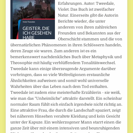
Erfahrungen. Autor: Tweedale,
Violet. Das Buch ist zweifacher
Natur. Einerseits gibt die Autorin
Berichte wieder, die unter
anderem von ihren zahlreichen
Freunden und Bekannten aus der
Oberschicht stammen und die von
übernatürlichen Phänomenen in ihren Schlössern handeln,
deren Zeuge sie waren. Zum anderen ist es ein
bemerkenswert nachdenkliches Buch über Metaphysik und
Theosophie mit häufig verblüffendem Tonalitätswechsel.
Tweedale kann einige überzeugende Argumente darüber
vorbringen, dass so viele Weltreligionen erstaunliche
Ähnlichkeiten aufweisen und somit wohl universelle
Wahrheiten über das Leben nach dem Tod enthalten.
Tweedale ist zudem eine meisterhafte Erzählerin - sie weiß,
wie man das "Unheimliche" attraktiv darstellt. Ein scheinbar
normaler Raum fühlt sich einfach irgendwie nicht richtig an.
Eine attraktive Frau, die durch die Landschaft spaziert, zeigt
bei näherem Hinsehen veraltete Kleidung und kein Gesicht
unter der Kapuze. Ein wohlerzogener Mann starrt einen die
ganze Zeit über mit einem intensiven und beunruhigenden