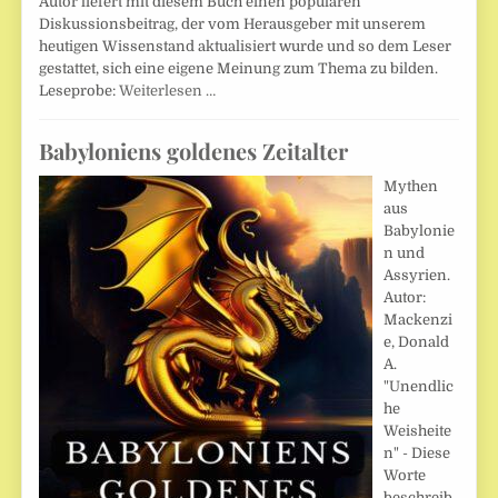
Autor liefert mit diesem Buch einen populären
Diskussionsbeitrag, der vom Herausgeber mit unserem
heutigen Wissenstand aktualisiert wurde und so dem Leser
gestattet, sich eine eigene Meinung zum Thema zu bilden.
Leseprobe:
Weiterlesen …
Babyloniens goldenes Zeitalter
Mythen
aus
Babylonie
n und
Assyrien.
Autor:
Mackenzi
e, Donald
A.
"Unendlic
he
Weisheite
n" - Diese
Worte
beschreib