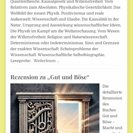
Quantentheorie. Kausalgesetz und Willensfreiheit. Vom
Relativen zum Absoluten. Physikalische Gesetzlichkeit. Das
Weltbild der neuen Physik. Positivismus und reale
Außenwelt. Wissenschaft und Glaube. Die Kausalität in der
Natur. Ursprung und Auswirkung wissenschaftlicher Ideen.
Die Physik im Kampf um die Weltanschauung. Vom Wesen
der Willensfreiheit. Religion und Naturwissenschaft.
Determinismus oder Indeterminismus. Sinn und Grenzen
der exakten Wissenschaft. Scheinprobleme der
Wissenschaft. Wissenschaftliche Selbstbiographie.
Leseprobe:
Weiterlesen …
Rezension zu „Gut und Böse“
Die
detaillierte
Rezension
des
Buches
Gut und
Böse –
Macht und