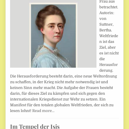
Frau aus
betrachtet.
Autorin:
von
Suttner,
Bertha.
Weltfriede
n ist das
Ziel, aber
es ist nicht
die
Herausfor
derung.
Die Herausforderung besteht darin, eine neue Weltordnung
zu schaffen, in der Krieg nicht mehr notwendig ist und
keinen Sinn mehr macht. Die Aufgabe der Frauen besteht
darin, für dieses Ziel zu kämpfen und sich gegen den
internationalen Kriegsdienst zur Wehr zu setzen. Ein
Manifest für den totalen globalen Weltfrieden, der sich zu
lesen lohnt!
Read more…
Im Tempel der Isis