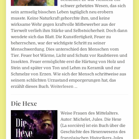
schwer gehetztes Wesen, das sich
sein armselig bisschen Leben tagtäglich neu erobern
musste. Keine Naturkraft gehorchte ihm, und keine
wirksame Wehr gegen kraftvolle Mitbewerber aus der
Tierwelt verlieh ihm Stärke und Selbstsicherheit. Doch dann
wendete sich das Blatt. Die Kunstfertigkeit, Feuer zu
beherrschen, war der wichtigste Schritt zu seiner
Menschwerdung. Dies unterschied den Menschen vom
Tier. Feuer bot Wärme, Licht und Schutz vor Raubtieren und
Insekten. Feuer ermöglichte erst die Härtung von Holz und
Stein und später von Ton und Lehm zu Keramik und zur
Schmelze von Erzen. Wie sich der Mensch schrittweise aus
seinem schlichten Urzustand emporgerungen hat, das
erzählt dieses Buch.
Weiterlesen …
Die Hexe
Weise Frauen des Mittelalters.
Autor: Michelet, Jules. Die Hexe
(La sorcière) ist ein Buch über die
Geschichte des Hexenwesens des
französischen Historikers Jules