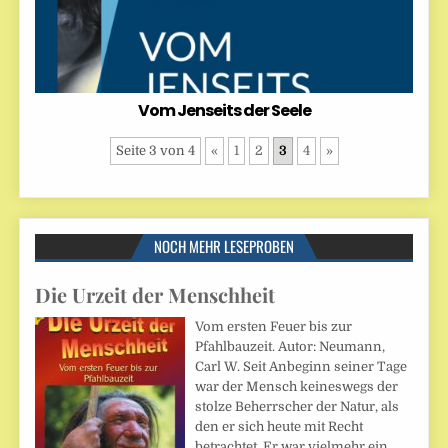
Vom Jenseits der Seele
Seite 3 von 4
«
1
2
3
4
»
NOCH MEHR LESEPROBEN
Die Urzeit der Menschheit
Vom ersten Feuer bis zur
Pfahlbauzeit. Autor: Neumann,
Carl W. Seit Anbeginn seiner Tage
war der Mensch keineswegs der
stolze Beherrscher der Natur, als
den er sich heute mit Recht
betrachtet. Er war vielmehr ein